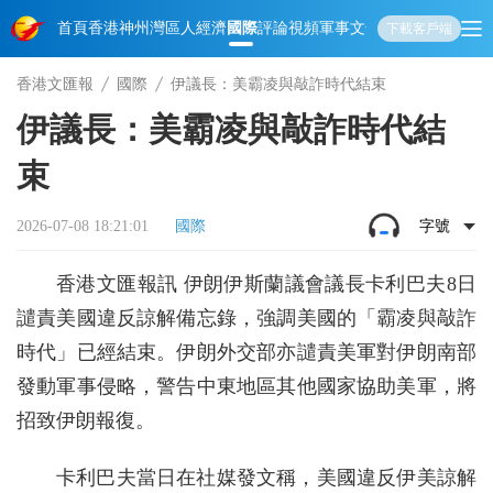
首頁
香港
神州
灣區人
經濟
國際
評論
視頻
軍事
文化
娛樂
生活
教育
體
下載客戶端
香港文匯報
國際
伊議長：美霸凌與敲詐時代結束
伊議長：美霸凌與敲詐時代結
束
2026-07-08 18:21:01
國際
字號
香港文匯報訊 伊朗伊斯蘭議會議長卡利巴夫8日
譴責美國違反諒解備忘錄，強調美國的「霸凌與敲詐
時代」已經結束。伊朗外交部亦譴責美軍對伊朗南部
發動軍事侵略，警告中東地區其他國家協助美軍，將
招致伊朗報復。
卡利巴夫當日在社媒發文稱，美國違反伊美諒解