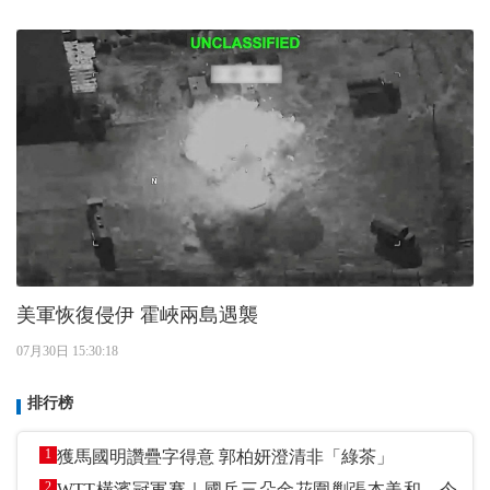
美軍恢復侵伊 霍峽兩島遇襲
07月30日 15:30:18
排行榜
1
獲馬國明讚疊字得意 郭柏妍澄清非「綠茶」
2
WTT橫濱冠軍賽｜國乒三朵金花圍剿張本美和 今