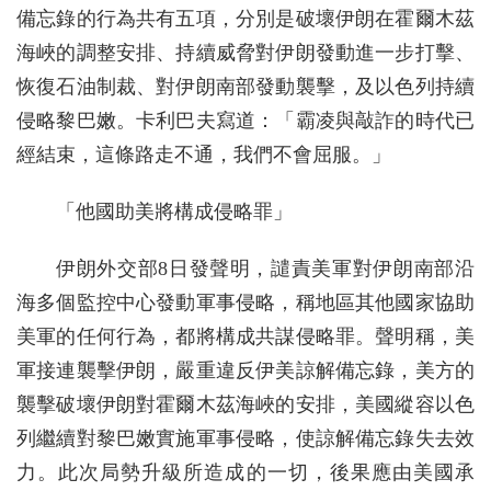
備忘錄的行為共有五項，分別是破壞伊朗在霍爾木茲
海峽的調整安排、持續威脅對伊朗發動進一步打擊、
恢復石油制裁、對伊朗南部發動襲擊，及以色列持續
侵略黎巴嫩。卡利巴夫寫道：「霸凌與敲詐的時代已
經結束，這條路走不通，我們不會屈服。」
「他國助美將構成侵略罪」
伊朗外交部8日發聲明，譴責美軍對伊朗南部沿
海多個監控中心發動軍事侵略，稱地區其他國家協助
美軍的任何行為，都將構成共謀侵略罪。聲明稱，美
軍接連襲擊伊朗，嚴重違反伊美諒解備忘錄，美方的
襲擊破壞伊朗對霍爾木茲海峽的安排，美國縱容以色
列繼續對黎巴嫩實施軍事侵略，使諒解備忘錄失去效
力。此次局勢升級所造成的一切，後果應由美國承