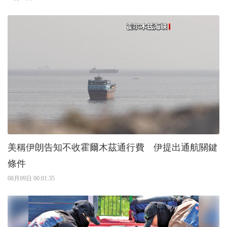
美稱伊朗告知不收霍爾木茲通行費 伊提出通航關鍵
條件
08月09日 00:01:35