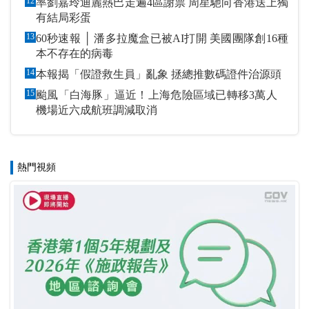
12
率劉嘉玲迪麗熱巴走遍4區謝票 周星馳向香港送上獨
有結局彩蛋
13
60秒速報 │ 潘多拉魔盒已被AI打開 美國團隊創16種
本不存在的病毒
14
本報揭「假證救生員」亂象 拯總推數碼證件治源頭
15
颱風「白海豚」逼近！上海危險區域已轉移3萬人
機場近六成航班調減取消
熱門視頻