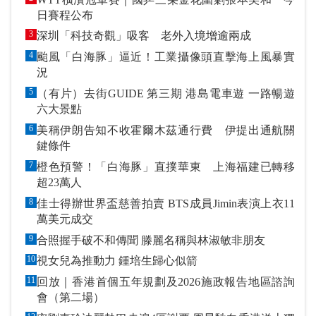
日賽程公布
3
深圳「科技奇觀」吸客 老外入境增逾兩成
4
颱風「白海豚」逼近！工業攝像頭直擊海上風暴實
況
5
（有片）去街GUIDE 第三期 港島電車遊 一路暢遊
六大景點
6
美稱伊朗告知不收霍爾木茲通行費 伊提出通航關
鍵條件
7
橙色預警！「白海豚」直撲華東 上海福建已轉移
超23萬人
8
佳士得辦世界盃慈善拍賣 BTS成員Jimin表演上衣11
萬美元成交
9
合照握手破不和傳聞 滕麗名稱與林淑敏非朋友
10
視女兒為推動力 鍾培生歸心似箭
11
回放｜香港首個五年規劃及2026施政報告地區諮詢
會（第二場）