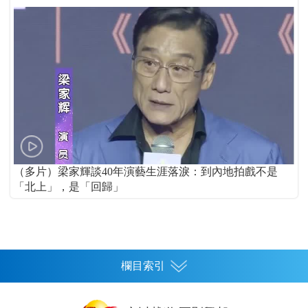
（多片）梁家輝談40年演藝生涯落淚：到內地拍戲不是
「北上」，是「回歸」
欄目索引