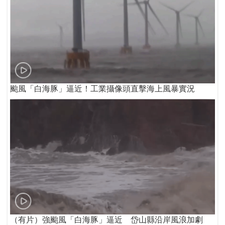
颱風「白海豚」逼近！工業攝像頭直擊海上風暴實況
（有片）強颱風「白海豚」逼近 岱山縣沿岸風浪加劇