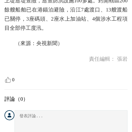
上堤巡堤查險，巡查防洪設施100多處。封開轄區200
餘艘船舶已在港錨泊避險，沿江7處渡口、13艘渡船
已關停，3座碼頭、2座水上加油站、4個涉水工程項
目全部停工度汛。
（來源：央視新聞）
責任編輯：
張岩
0
評論（
0
）