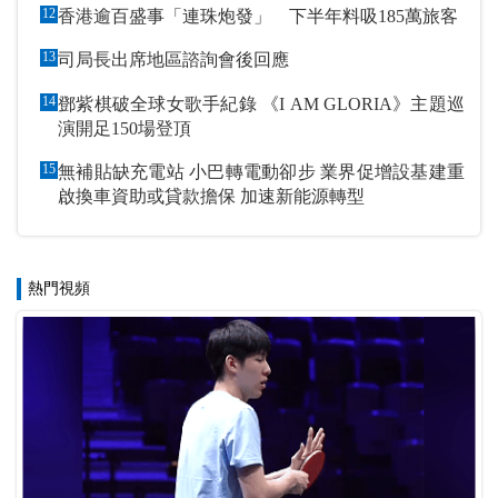
12
香港逾百盛事「連珠炮發」 下半年料吸185萬旅客
13
司局長出席地區諮詢會後回應
14
鄧紫棋破全球女歌手紀錄 《I AM GLORIA》主題巡
演開足150場登頂
15
無補貼缺充電站 小巴轉電動卻步 業界促增設基建重
啟換車資助或貸款擔保 加速新能源轉型
熱門視頻