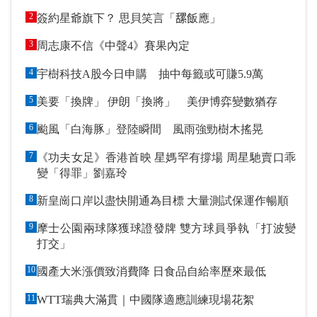
2
簽約星爺旗下？ 思貝笑言「𦧲飯應」
3
周志康不信《中聲4》賽果內定
4
宇樹科技A股今日申購 抽中每籤或可賺5.9萬
5
美要「換牌」 伊朗「換將」 美伊博弈變數猶存
6
颱風「白海豚」登陸瞬間 風雨強勁樹木搖晃
7
《功夫女足》香港首映 星媽罕有撐場 周星馳賣口乖
變「得罪」劉嘉玲
8
新皇崗口岸以盡快開通為目標 大量測試保運作暢順
9
摩士公園兩球隊獲球證發牌 雙方球員爭執「打波變
打交」
10
國產大米漲價致消費降 日食品自給率歷來最低
11
WTT瑞典大滿貫｜中國隊適應訓練現場花絮