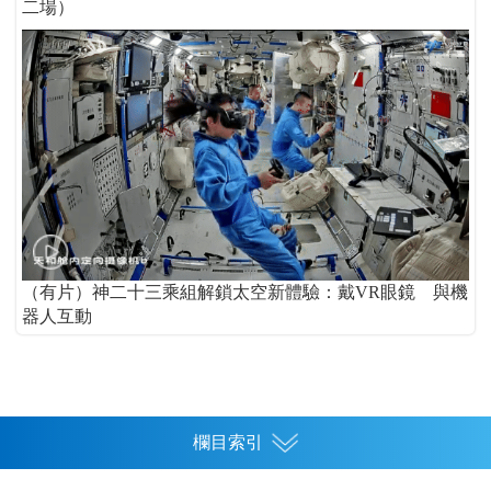
二場）
（有片）神二十三乘組解鎖太空新體驗：戴VR眼鏡 與機
器人互動
欄目索引