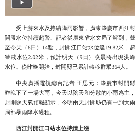
受上游來水及持續降雨影響，廣東肇慶市西江封
開段水位持續超警。記者從廣東省水文局了解到，截
至今天（8日）14點，封開江口站水位達19.82米，超
警戒水位2.02米，預計明天（9日）凌晨將出現洪峰
水位。從昨晚開始，封開縣已累計轉移群眾364人。
中央廣播電視總台記者 王思元：肇慶市封開縣
昨晚下了一場大雨，今天以陰天和分散的小雨為主，
封開縣天氣預報顯示，今明兩天封開縣仍有中到大雨
局部暴雨降水過程。
西江封開江口站水位持續上漲