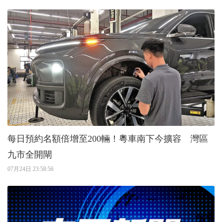
每日預約名額倍增至200輛！粵車南下今擴容 灣區
九市全開閘
07月24日 23:58:56