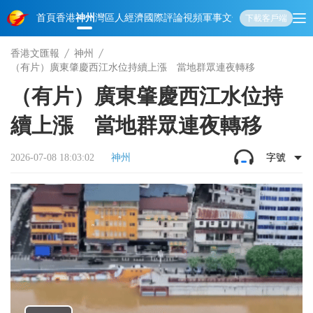
首頁
香港
神州
灣區人
經濟
國際
評論
視頻
軍事
文化
娛樂
生活
教育
體
下載客戶端
香港文匯報
神州
（有片）廣東肇慶西江水位持續上漲 當地群眾連夜轉移
（有片）廣東肇慶西江水位持
續上漲 當地群眾連夜轉移
2026-07-08 18:03:02
神州
字號