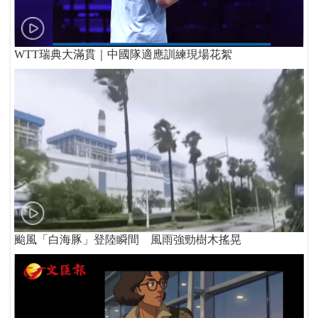
WTT瑞典大滿貫｜中國隊適應訓練現場花絮
颱風「白海豚」登陸瞬間 風雨強勁樹木搖晃