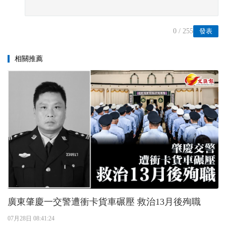
0
/ 255
發表
相關推薦
廣東肇慶一交警遭衝卡貨車碾壓 救治13月後殉職
07月28日 08:41:24