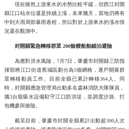
現在雖然上游來水的水勢比較平緩，但西江封開
縣江口站水位還是持續上漲，未來幾天，當地仍將有
中到大雨局部暴雨過程，所以對於上游來水的漲水情
況還在觀測中。
封開縣緊急轉移群眾 200餘艘船舶錨泊避險
為應對洪水風險，7月7日，肇慶市封開縣三防指
揮部將江口街道舊城區劃分為5個網格，逐戶開展群
眾轉移動員工作。目前全縣已累計轉移364人。同
時，封開縣應急管理局出動多名森林消防大隊隊員，
攜3台龍吸水設備駐守江口防洪堤，並調度沙袋、打
包機參與搶險。
截至目前，肇慶市封開全縣累計出動超300人次