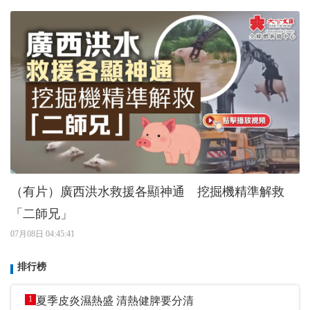
（有片）廣西洪水救援各顯神通 挖掘機精準解救
「二師兄」
07月08日 04:45:41
排行榜
1
夏季皮炎濕熱盛 清熱健脾要分清