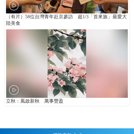
（有片）58位台灣青年赴京參訪 超1/3「首來族」最愛大
陸美食
立秋：風啟新秋 萬事豐盈