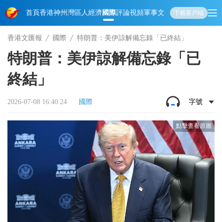
首頁
香港
神州
灣區人
經濟
國際
評論
視頻
軍事
文化
娛樂
生活
教育
體
下載客戶端
香港文匯報
國際
特朗普：美伊諒解備忘錄「已終結」
特朗普：美伊諒解備忘錄「已
終結」
2026-07-08 16:40:24
國際
字號