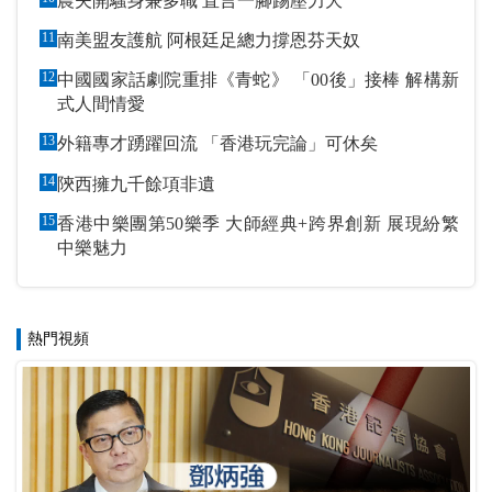
農夫開騷身兼多職 直言一腳踢壓力大
11
南美盟友護航 阿根廷足總力撐恩芬天奴
12
中國國家話劇院重排《青蛇》 「00後」接棒 解構新
式人間情愛
13
外籍專才踴躍回流 「香港玩完論」可休矣
14
陝西擁九千餘項非遺
15
香港中樂團第50樂季 大師經典+跨界創新 展現紛繁
中樂魅力
熱門視頻