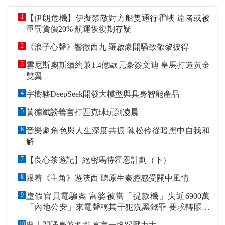
1
【伊朗危機】伊擬禁敵對方船隻通行霍峽 違者或被
重罰貨價20% 航運恢復期存疑
2
《浪子心聲》響徹西九 羅啟豪開騷致敬黎彼得
3
雲尼斯奧斯續約兼1.4億歐元豪簽文迪 皇馬打造黃金
雙翼
4
宇樹夥DeepSeek開發大模型與具身智能產品
5
黃德斌談善言打匹克球玩到凌晨
6
音樂劇角色與人生深度共振 陳松伶從暗黑中自我和
解
7
【良心茶遊記】絕密馬特霍恩計劃（下）
8
跟着《主角》遊陝西 聽原生秦腔感受關中風情
9
墮假官員電騙案 富婆被當「提款機」失近6900萬
「內地公安」來電聲稱其干犯洗黑錢罪 要求轉賬到
指定戶口作「保證金」
10