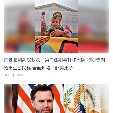
試圖避開高院裁決 第二任期再打移民牌 特朗普劍
指出生公民權 全面封殺「赴美產子」
08月07日 20:08:10