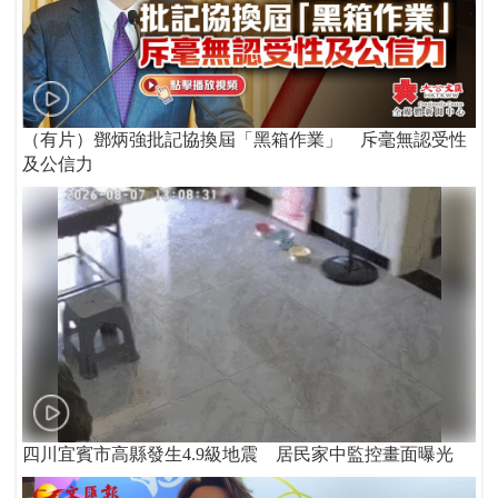
（有片）鄧炳強批記協換屆「黑箱作業」 斥毫無認受性
及公信力
四川宜賓市高縣發生4.9級地震 居民家中監控畫面曝光