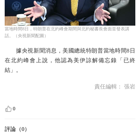
當地時間8日，特朗普在北約峰會期間與北約秘書長會面並發表講
話。（央視新聞配圖）
據央視新聞消息，美國總統特朗普當地時間8日
在北約峰會上說，他認為美伊諒解備忘錄「已終
結」。
責任編輯：
張岩
0
評論（
0
）