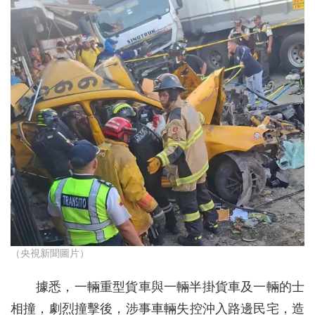
（央視新聞圖片）
據悉，一輛重型貨車與一輛半掛貨車及一輛的士
相撞，劇烈撞擊後，涉事車輛失控沖入路邊民宅，造