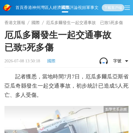
首頁
香港
神州
灣區人
經濟
國際
評論
視頻
軍事
文化
娛樂
生活
教育
體
下載客戶端
香港文匯報
國際
厄瓜多爾發生一起交通事故 已致5死多傷
厄瓜多爾發生一起交通事故
已致5死多傷
2026-07-08 13:50:18
國際
字號
記者獲悉，當地時間7月7日，厄瓜多爾瓜亞斯省
亞瓜奇縣發生一起交通事故，初步統計已造成5人死
亡、多人受傷。