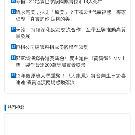
10
哥倫比亞地震已致該國佩雷拉市18人死亡
11
追求完美，抹走「原美」？正視Z世代幸福感 專家
倡導「真實的你 足夠的美」
12
來論丨持續深化皖港交流合作 互學互鑒推動高質
量發展
13
恒指公司建議科指成份股增至50隻
14
郭富城演繹香港賽馬會年度主題曲《衝衝衝》MV上
架 製作費達200萬馬場實景取景
15
13年後原班人馬重聚！《大龍鳳》舞台劇生日驚喜
連連 演員連演兩場感動落淚
熱門視頻