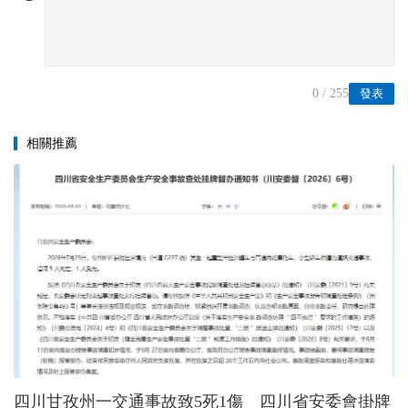
0
/ 255
發表
相關推薦
四川甘孜州一交通事故致5死1傷 四川省安委會掛牌