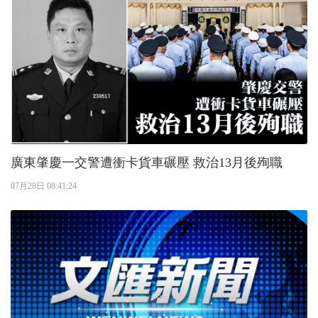
廣東肇慶一交警遭衝卡貨車碾壓 救治13月後殉職
07月28日 08:41:24