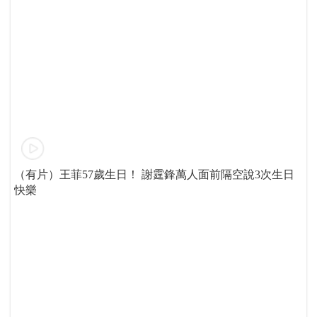
（有片）王菲57歲生日！ 謝霆鋒萬人面前隔空說3次生日
快樂