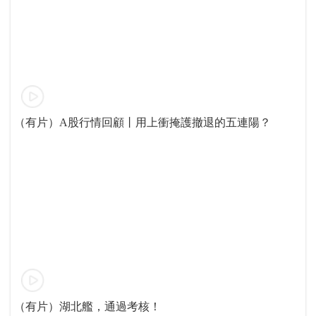
（有片）A股行情回顧丨用上衝掩護撤退的五連陽？
（有片）湖北艦，通過考核！