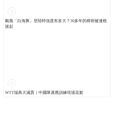
颱風「白海豚」登陸時強度有多大？30多年的樟樹被連根
拔起
WTT瑞典大滿貫｜中國隊適應訓練現場花絮