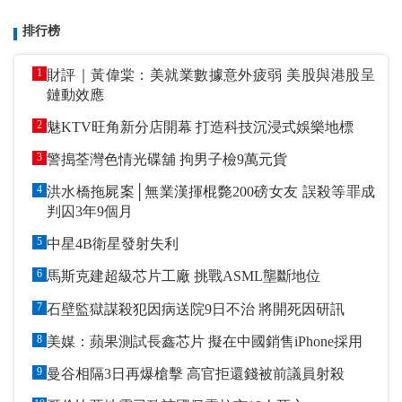
排行榜
1
財評｜黃偉棠：美就業數據意外疲弱 美股與港股呈
鏈動效應
2
魅KTV旺角新分店開幕 打造科技沉浸式娛樂地標
3
警搗荃灣色情光碟舖 拘男子檢9萬元貨
4
洪水橋拖屍案│無業漢揮棍斃200磅女友 誤殺等罪成
判囚3年9個月
5
中星4B衛星發射失利
6
馬斯克建超級芯片工廠 挑戰ASML壟斷地位
7
石壁監獄謀殺犯因病送院9日不治 將開死因研訊
8
美媒：蘋果測試長鑫芯片 擬在中國銷售iPhone採用
9
曼谷相隔3日再爆槍擊 高官拒還錢被前議員射殺