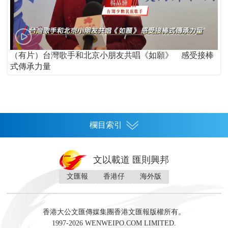
（有片）台灣歌手和北京小朋友共唱《如願》 感受接棒
式傳承力量
欄目索引
首頁
文以載道 匯則興邦
香港
文匯報
香港仔
海外版
神州
灣區生活
灣區企業
灣區文化
灣區旅遊
灣區人
灣區人才
灣區政策
灣區服務易
經濟
財經
地產
投資
財評
數字經濟
經湋論
香港大公文匯傳媒集團香港文匯報版權所有。
國際
1997-2026 WENWEIPO.COM LIMITED.