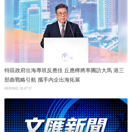
特區政府出海專班反應佳 丘應樺將率團訪大馬 港三
部曲戰略引航 攜手內企出海拓展
08月08日 20:47:57