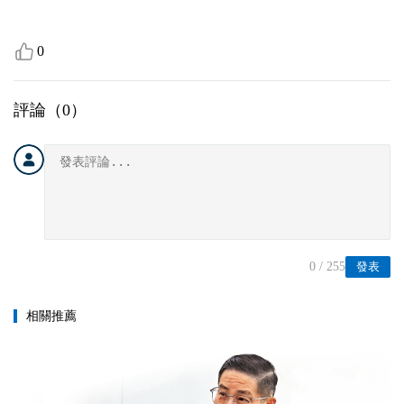
0
評論（
0
）
0
/ 255
發表
相關推薦