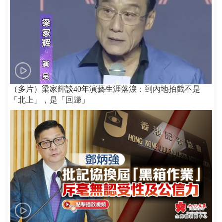
（多片）梁家輝談40年演藝生涯落淚：到內地拍戲不是
「北上」，是「回歸」