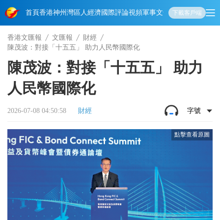
首頁
香港
神州
灣區人
經濟
國際
評論
視頻
軍事
文化
娛樂
生活
教育
體
下載客戶端
香港文匯報
文匯報
財經
陳茂波：對接「十五五」 助力人民幣國際化
陳茂波：對接「十五五」 助力
人民幣國際化
2026-07-08 04:50:58
財經
字號