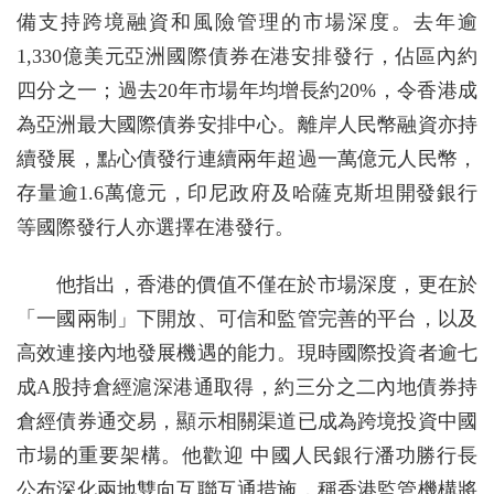
備支持跨境融資和風險管理的市場深度。去年逾
1,330億美元亞洲國際債券在港安排發行，佔區內約
四分之一；過去20年市場年均增長約20%，令香港成
為亞洲最大國際債券安排中心。離岸人民幣融資亦持
續發展，點心債發行連續兩年超過一萬億元人民幣，
存量逾1.6萬億元，印尼政府及哈薩克斯坦開發銀行
等國際發行人亦選擇在港發行。
他指出，香港的價值不僅在於市場深度，更在於
「一國兩制」下開放、可信和監管完善的平台，以及
高效連接內地發展機遇的能力。現時國際投資者逾七
成A股持倉經滬深港通取得，約三分之二內地債券持
倉經債券通交易，顯示相關渠道已成為跨境投資中國
市場的重要架構。他歡迎 中國人民銀行潘功勝行長
公布深化兩地雙向互聯互通措施，稱香港監管機構將