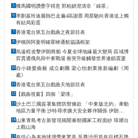
5
獲馬國明讚疊字得意 郭柏妍澄清非「綠茶」
6
率劉嘉玲迪麗熱巴走遍4區謝票 周星馳向香港送上獨
有結局彩蛋
7
香港電台第五台戲曲之夜節目表
8
伊稱與阿曼明確霍峽通航協議框架
9
烏遠程攻擊伊朗商船 今夏全球地緣最大變局 區域博
弈貫通俄烏與中東戰場 衝突升級觸發世界連鎖震盪
10
自小鍾愛曲藝 成立劇團 梁心怡創業推新編劇《周
處》
11
香港電台第五台戲曲天地節目表
12
【戲曲視窗】四個「梁瑛」
13
沙土巴三國簽署集體防禦條款 「中東版北約」牽動
地區力量平衡 沙特尋求擴大安全夥伴關係 伊朗潑冷
水促改變政策
14
山東青島考古新發現揭開秦朝國家工程面紗 琅琊台
上觀山海
15
有信心為本地球壇帶來驚喜 至尊沙田首年目標不降