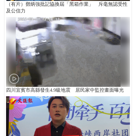
（有片）鄧炳強批記協換屆「黑箱作業」 斥毫無認受性
及公信力
四川宜賓市高縣發生4.9級地震 居民家中監控畫面曝光