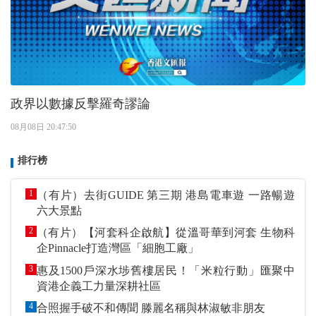
政界以數據反擊羅奇謬論
08月08日 20:47:50
排行榜
1
（有片）去街GUIDE 第三期 港島電車遊 一路暢遊
六大景點
2
（有片）【河套科企啟航】從溫哥華到河套 生物科
企Pinnacle打造灣區「細胞工廠」
3
惠及1500戶深水埗舊樓居民！「米粒行動」匯聚中
資港企義工力量深耕社區
4
合照握手破不和傳聞 滕麗名稱與林淑敏非朋友