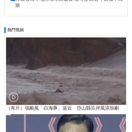
班
熱門視頻
（有片）強颱風「白海豚」逼近 岱山縣沿岸風浪加劇