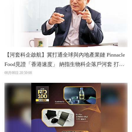
【河套科企啟航】冀打通全球與內地產業鏈 Pinnacle
Food見證「香港速度」 納指生物科企落戶河套 打造
灣區「細胞工廠」
08月08日 20:50:08