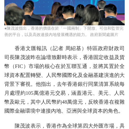
●陳茂波指出，香港的價值在於「一國兩制」下開放、可信和監管完
善的平台，以及高效連接內地發展機遇的能力。 政府新聞處圖片
香港文匯報訊（記者 周紹基）特區政府財政司
司長陳茂波昨在論壇致辭時表示，香港固定收益及貨
幣（FIC）市場的核心在於互聯互通，並將其置於全
球資本配置轉變、人民幣國際化及金融基建演進的大
背景下審視。他指出，去年香港銀行同業清算系統每
月處理約105萬億港元交易，涵蓋港元、美元、人民
幣及歐元，其中人民幣約48萬億元，反映香港在複雜
國際金融環境中連接內地、亞洲與全球資本的角色。
陳茂波表示，香港作為全球第四大外匯市場，具