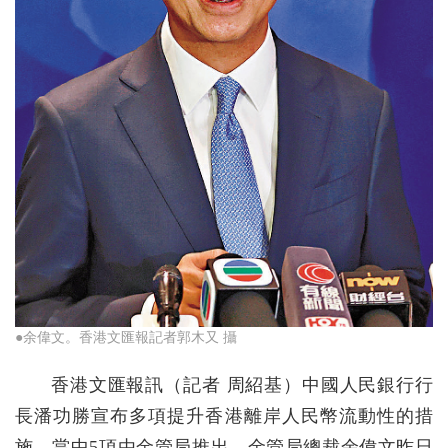
●余偉文。香港文匯報記者郭木又 攝
香港文匯報訊（記者 周紹基）中國人民銀行行
長潘功勝宣布多項提升香港離岸人民幣流動性的措
施，當中5項由金管局推出。金管局總裁余偉文昨日