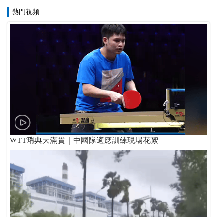
熱門視頻
WTT瑞典大滿貫｜中國隊適應訓練現場花絮