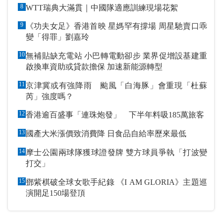
8
WTT瑞典大滿貫｜中國隊適應訓練現場花絮
9
《功夫女足》香港首映 星媽罕有撐場 周星馳賣口乖
變「得罪」劉嘉玲
10
無補貼缺充電站 小巴轉電動卻步 業界促增設基建重
啟換車資助或貸款擔保 加速新能源轉型
11
京津冀或有強降雨 颱風「白海豚」會重現「杜蘇
芮」強度嗎？
12
香港逾百盛事「連珠炮發」 下半年料吸185萬旅客
13
國產大米漲價致消費降 日食品自給率歷來最低
14
摩士公園兩球隊獲球證發牌 雙方球員爭執「打波變
打交」
15
鄧紫棋破全球女歌手紀錄 《I AM GLORIA》主題巡
演開足150場登頂