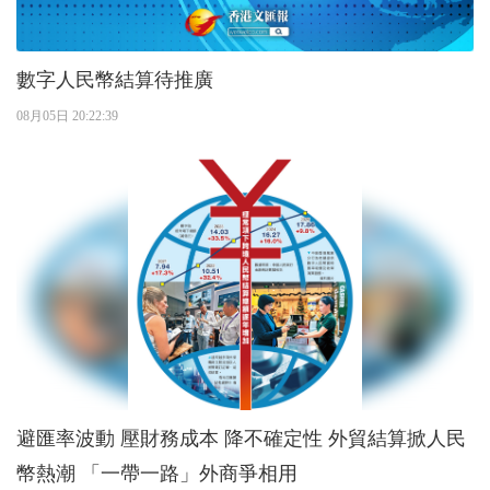
數字人民幣結算待推廣
08月05日 20:22:39
避匯率波動 壓財務成本 降不確定性 外貿結算掀人民
幣熱潮 「一帶一路」外商爭相用