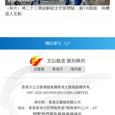
（有片）神二十三乘組解鎖太空新體驗：戴VR眼鏡 與機
器人互動
欄目索引
首頁
文以載道 匯則興邦
香港
文匯報
香港仔
海外版
神州
灣區生活
灣區企業
灣區文化
灣區旅遊
灣區人
灣區人才
灣區政策
灣區服務易
經濟
財經
地產
投資
財評
數字經濟
經湋論
香港大公文匯傳媒集團香港文匯報版權所有。
國際
1997-2026 WENWEIPO.COM LIMITED.
評論
社評
評論
快評
來論
視頻
新聞
訪談
直播
經湋論
承印商：香港文匯報有限公司
軍事
地址：香港香港仔田灣海旁道7號興偉中心2/F - 4/F
文化
文博
藝術
文學
聯繫我們
廣告服務
服務條款