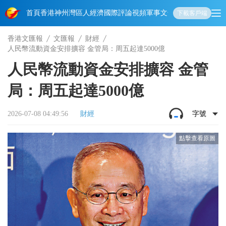
首頁
香港
神州
灣區人
經濟
國際
評論
視頻
軍事
文化
娛樂
生活
教育
體
下載客戶端
香港文匯報
文匯報
財經
人民幣流動資金安排擴容 金管局：周五起達5000億
人民幣流動資金安排擴容 金管
局：周五起達5000億
2026-07-08 04:49:56
財經
字號