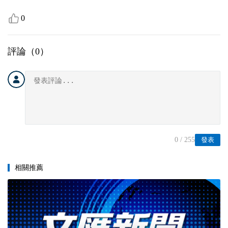
0
評論（
0
）
0
/ 255
發表
相關推薦