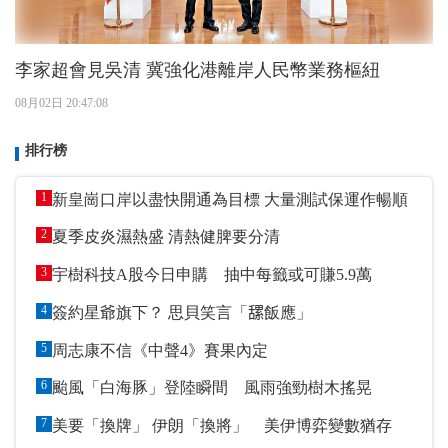
李家超會見吳清 冀強化港離岸人民幣業務樞紐
08月02日 20:47:08
排行榜
1
新皇崗口岸以盡快開通為目標 大量測試保運作暢順
2
夏季皮炎濕熱盛 清熱健脾要分清
3
宇樹科技A股今日申購 抽中每籤或可賺5.9萬
4
簽約星爺旗下？ 思貝笑言「𦧲飯應」
5
周志康不信《中聲4》賽果內定
6
颱風「白海豚」登陸瞬間 風雨強勁樹木搖晃
7
美要「換牌」 伊朗「換將」 美伊博弈變數猶存