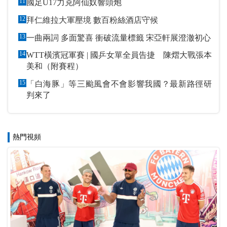
11
國足U17力克阿仙奴響頭炮
12
拜仁維拉大軍壓境 數百粉絲酒店守候
13
一曲兩詞 多面驚喜 衝破流量標籤 宋亞軒展澄澈初心
14
WTT橫濱冠軍賽 | 國乒女單全員告捷 陳熠大戰張本
美和（附賽程）
15
「白海豚」等三颱風會不會影響我國？最新路徑研
判來了
熱門視頻