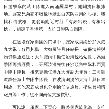
日游擊隊的武工隊進入南涌羅屋村，開闢抗日根據
地。羅家兄弟毫不猶豫地獻出自家防匪用的步槍、獵
槍和信號槍，更發動附近村莊「有錢出錢，有槍出
槍」，組建了香港第一支抗日聯防自衛隊。
在這場保家衛國的鬥爭中，羅家成員紛紛加入港
九大隊，各司其職：大姐羅許月任站長，確保情報與
物資暢通運送；大哥羅雨中擔任沿海稅站站長，為游
擊隊籌措經費；二哥羅汝澄先後任沙頭角中隊和西貢
中隊中隊長，後來更擔任港九大隊副大隊長；三哥羅
歐鋒任海上中隊中隊長，在波濤洶湧的大海上與日軍
周旋。其他家庭成員也分別擔任交通員、衞生員和情
報員等工作，從不同崗位支援抗戰。
可以說，羅家上下齊心，將整個家族化為一支抗