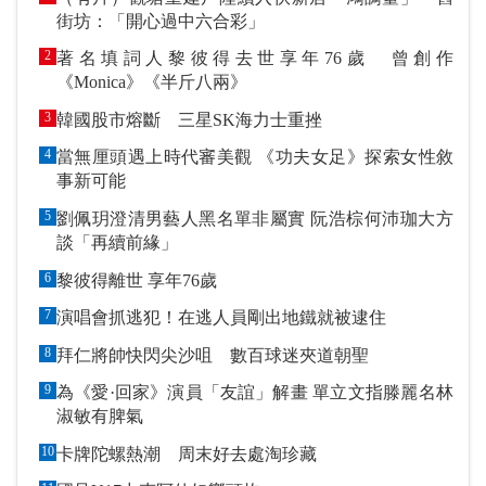
街坊：「開心過中六合彩」
2
著名填詞人黎彼得去世享年76歲 曾創作
《Monica》《半斤八兩》
3
韓國股市熔斷 三星SK海力士重挫
4
當無厘頭遇上時代審美觀 《功夫女足》探索女性敘
事新可能
5
劉佩玥澄清男藝人黑名單非屬實 阮浩棕何沛珈大方
談「再續前緣」
6
黎彼得離世 享年76歲
7
演唱會抓逃犯！在逃人員剛出地鐵就被逮住
8
拜仁將帥快閃尖沙咀 數百球迷夾道朝聖
9
為《愛·回家》演員「友誼」解畫 單立文指滕麗名林
淑敏有脾氣
10
卡牌陀螺熱潮 周末好去處淘珍藏