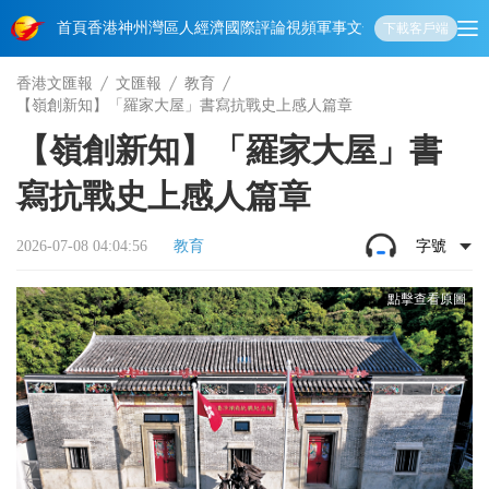
首頁
香港
神州
灣區人
經濟
國際
評論
視頻
軍事
文化
娛樂
生活
教育
體
下載客戶端
香港文匯報
文匯報
教育
【嶺創新知】「羅家大屋」書寫抗戰史上感人篇章
【嶺創新知】「羅家大屋」書
寫抗戰史上感人篇章
2026-07-08 04:04:56
教育
字號