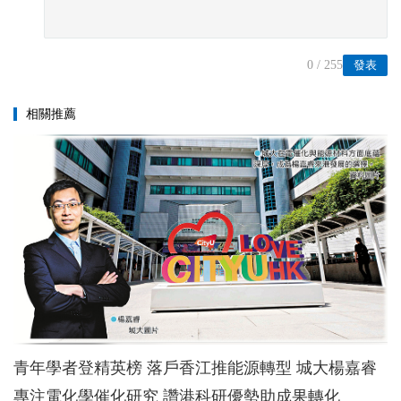
0
/ 255
發表
相關推薦
青年學者登精英榜 落戶香江推能源轉型 城大楊嘉睿
專注電化學催化研究 讚港科研優勢助成果轉化