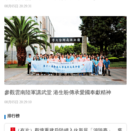
08月05日 20:29:31
參觀雲南陸軍講武堂 港生盼傳承愛國奉獻精神
08月05日 20:29:10
排行榜
1
（有片）觀塘重建戶陸續入伙新居「鴻鵠臺」 舊