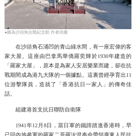
●圖為沙頭角抗戰紀念館 作者供圖
在沙頭角石涌凹的青山綠水間，有一座宏偉的客
家大屋。這座由巴拿馬華僑羅奕輝於1930年建造的
「羅家大屋」，原本是為家人安居樂業而建，卻在抗
戰期間成為港九大隊的一個據點。這裏曾經孕育出11
位游擊隊員，造就了「香港抗日一家人」的傳奇佳
話。
組建港首支抗日聯防自衛隊
1941年12月8日，當日軍的鐵蹄踏進香港時，早
已回內地參軍的羅家二哥羅汝澄奉命帶領廣東人民抗