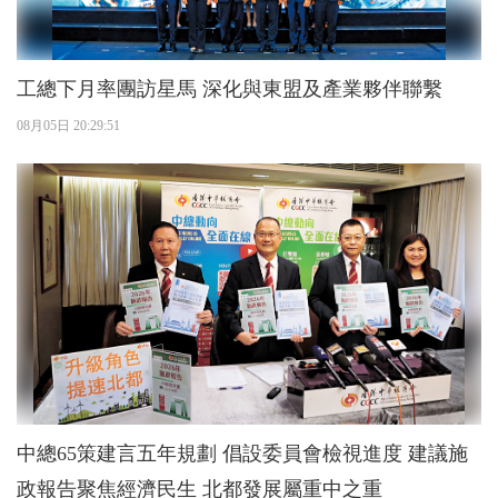
工總下月率團訪星馬 深化與東盟及產業夥伴聯繫
08月05日 20:29:51
中總65策建言五年規劃 倡設委員會檢視進度 建議施
政報告聚焦經濟民生 北都發展屬重中之重