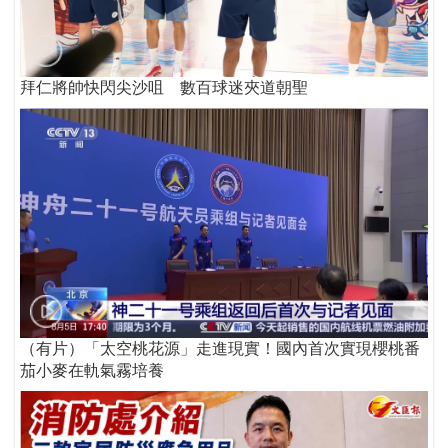
拜仁將帥快閃尖沙咀 數百球迷夾道朝聖
（有片）「太空桃花源」走進現實！國內首次實現櫻桃番
茄小麥在軌氣霧培養