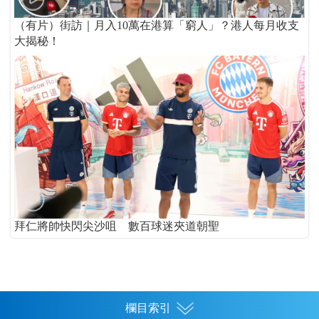
（有片）街訪｜月入10萬在港算「窮人」？港人每月收支
大揭秘！
拜仁將帥快閃尖沙咀 數百球迷夾道朝聖
欄目索引