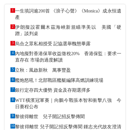
1
一生填詞逾200首 《浪子心聲》《Monica》成永恒遺
產
2
伊朗擬設霍爾木茲海峽新規瞄準美以 美國「硬
蹭」談判桌
3
烏合之眾私相授受 記協選舉醜態畢露
4
內地擬對香港保單收益徵稅20% 香港保監：要求一
直存在 市場勿過度解讀
5
立秋：風啟新秋 萬事豐盈
6
艦炮怒吼！北部戰區艦艇編隊高燃訓練現場
7
銀行定存四大優勢 資金及存期選擇多
8
WTT橫濱冠軍賽｜向鵬今戰張本智和衝擊八強 今
日賽程公布
9
黎彼得離世 兒子開記招反擊傳聞
10
黎彼得離世 兒子開記招反擊傳聞 鍾志光代故友澄清