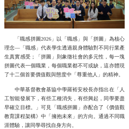
「職感拼圖2026」以「職感」與「拼圖」為核心
理念—「職感」代表學生透過親身體驗對不同行業產
生真實感受；「拼圖」則象徵社會的多元性，每一塊
拼圖代表一個職業，每個職業都不可或缺，這亦體現
了十二個首要價值觀與態度中「尊重他人」的精神。
中華基督教會基協中學羅裕安校長亦指出在「人
工智能發展下，有些工種消失，有些興起，同學要盡
早確立目標。」可見「職感拼圖」亦配合了《價值觀
教育課程架構》中「擁抱未來」的方向。通過不同職
涯體驗，讓同學尋找自身方向。