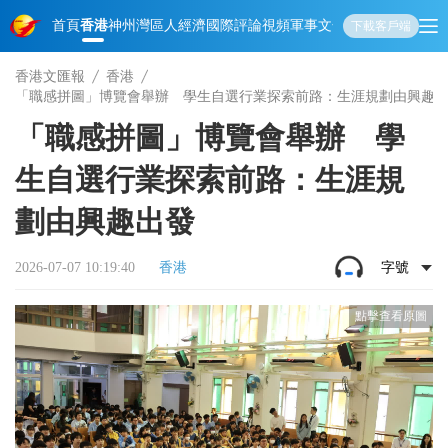
首頁
香港
神州
灣區人
經濟
國際
評論
視頻
軍事
文化
娛樂
生活
教育
體
下載客戶端
香港文匯報
香港
「職感拼圖」博覽會舉辦 學生自選行業探索前路：生涯規劃由興趣
「職感拼圖」博覽會舉辦 學
生自選行業探索前路：生涯規
劃由興趣出發
2026-07-07 10:19:40
香港
字號