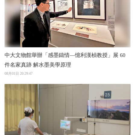
中大文物館舉辦「感墨鑄情—憶利漢楨教授」展 60
件名家真跡 解水墨美學原理
08月01日 20:29:47