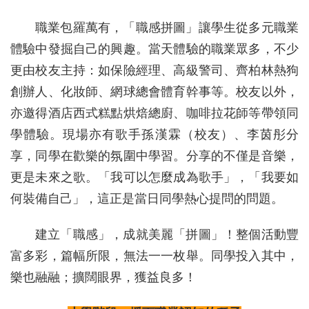
職業包羅萬有，「職感拼圖」讓學生從多元職業
體驗中發掘自己的興趣。當天體驗的職業眾多，不少
更由校友主持：如保險經理、高級警司、齊柏林熱狗
創辦人、化妝師、網球總會體育幹事等。校友以外，
亦邀得酒店西式糕點烘焙總廚、咖啡拉花師等帶領同
學體驗。現場亦有歌手孫漢霖（校友）、李茵彤分
享，同學在歡樂的氛圍中學習。分享的不僅是音樂，
更是未來之歌。「我可以怎麼成為歌手」，「我要如
何裝備自己」，這正是當日同學熱心提問的問題。
建立「職感」，成就美麗「拼圖」！整個活動豐
富多彩，篇幅所限，無法一一枚舉。同學投入其中，
樂也融融；擴闊眼界，獲益良多！