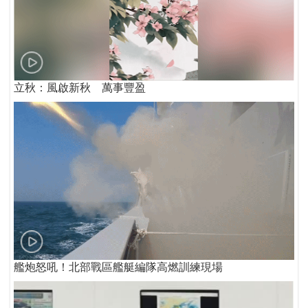
立秋：風啟新秋 萬事豐盈
艦炮怒吼！北部戰區艦艇編隊高燃訓練現場