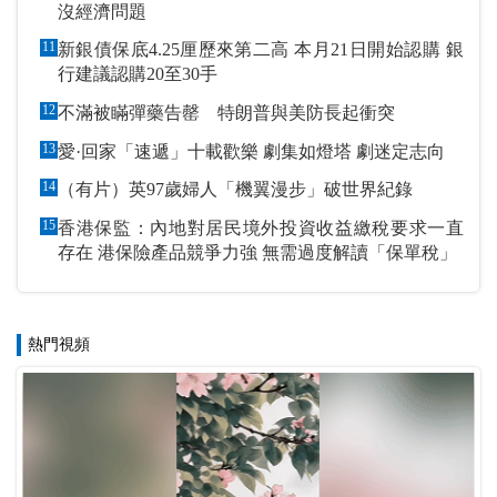
沒經濟問題
11
新銀債保底4.25厘歷來第二高 本月21日開始認購 銀
行建議認購20至30手
12
不滿被瞞彈藥告罄 特朗普與美防長起衝突
13
愛·回家「速遞」十載歡樂 劇集如燈塔 劇迷定志向
14
（有片）英97歲婦人「機翼漫步」破世界紀錄
15
香港保監：內地對居民境外投資收益繳稅要求一直
存在 港保險產品競爭力強 無需過度解讀「保單稅」
熱門視頻