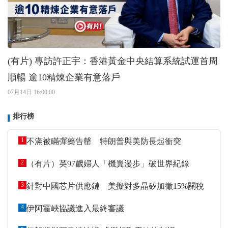
(有片) 專訪許正宇：香港黃金中央結算系統試運首周
順暢 逾10精煉企業有意落戶
07月14日 16:00:00
排行榜
1
不滿被瞞彈藥告罄 特朗普與美防長起衝突
2
（有片）英97歲婦人「機翼漫步」破世界紀錄
3
針對中國芯片供應鏈 美擬對多晶矽加徵15%關稅
4
伊阿霍峽協議進入最終審議