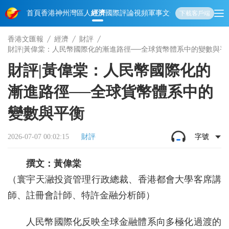
首頁
香港
神州
灣區人
經濟
國際
評論
視頻
軍事
文化
娛樂
生活
教育
體
下載客戶端
香港文匯報
經濟
財評
財評|黃偉棠：人民幣國際化的漸進路徑──全球貨幣體系中的變數與平
財評|黃偉棠：人民幣國際化的
漸進路徑──全球貨幣體系中的
變數與平衡
2026-07-07 00:02:15
財評
字號
撰文：黃偉棠
（寰宇天瀜投資管理行政總裁、香港都會大學客席講
師、註冊會計師、特許金融分析師）
人民幣國際化反映全球金融體系向多極化過渡的