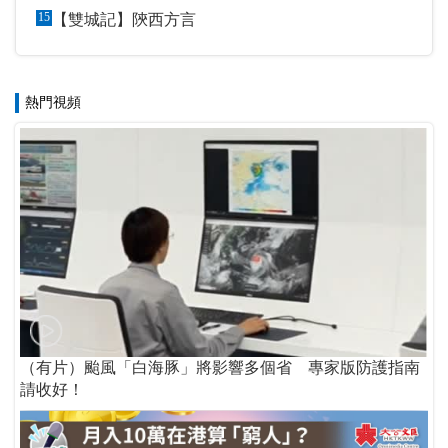
15
【雙城記】陝西方言
熱門視頻
（有片）颱風「白海豚」將影響多個省 專家版防護指南
請收好！