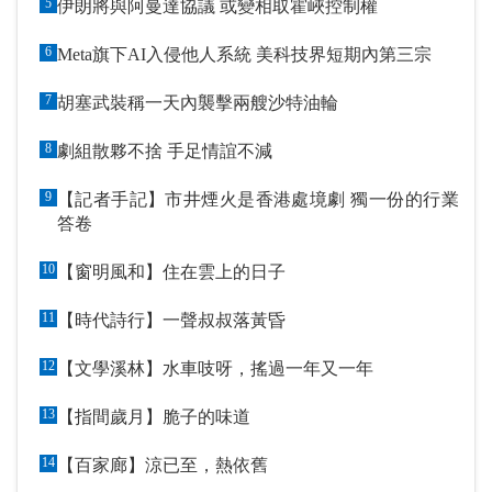
5
伊朗將與阿曼達協議 或變相取霍峽控制權
6
Meta旗下AI入侵他人系統 美科技界短期內第三宗
7
胡塞武裝稱一天內襲擊兩艘沙特油輪
8
劇組散夥不捨 手足情誼不減
9
【記者手記】市井煙火是香港處境劇 獨一份的行業
答卷
10
【窗明風和】住在雲上的日子
11
【時代詩行】一聲叔叔落黃昏
12
【文學溪林】水車吱呀，搖過一年又一年
13
【指間歲月】脆子的味道
14
【百家廊】涼已至，熱依舊