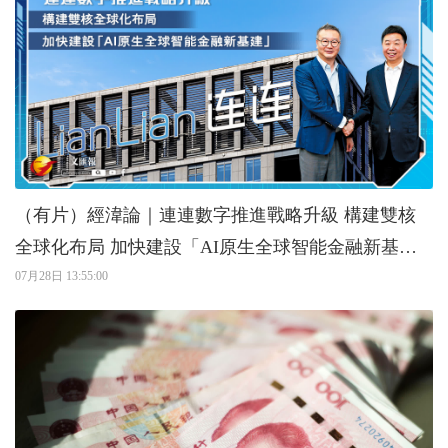
（有片）經湋論｜連連數字推進戰略升級 構建雙核
全球化布局 加快建設「AI原生全球智能金融新基
建」
07月28日 13:55:00