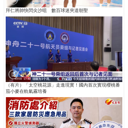
拜仁將帥快閃尖沙咀 數百球迷夾道朝聖
（有片）「太空桃花源」走進現實！國內首次實現櫻桃番
茄小麥在軌氣霧培養