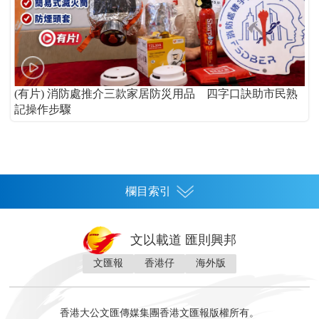
(有片) 消防處推介三款家居防災用品 四字口訣助市民熟
記操作步驟
欄目索引
首頁
文以載道 匯則興邦
香港
文匯報
香港仔
海外版
神州
灣區生活
灣區企業
灣區文化
灣區旅遊
灣區人
灣區人才
灣區政策
灣區服務易
經濟
財經
地產
投資
財評
數字經濟
經湋論
香港大公文匯傳媒集團香港文匯報版權所有。