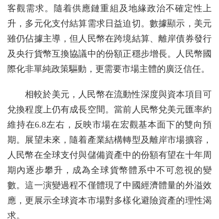
客觀需求。隨着供應鏈重組及地緣政治不確定性上
升，多元化支付結算需求日益迫切。數據顯示，美元
雖仍佔據主導，但人民幣在跨境結算、離岸債券發行
及央行貨幣互換協議中的份額正穩步增長。人民幣國
際化非單純政策驅動，更需要市場主體的廣泛信任。
相較於美元，人民幣在流動性深度與資本項目可
兌換程度上仍有成長空間。當前人民幣兌美元匯率約
維持在6.8左右，反映市場在宏觀基本面下的雙向預
期。展望未來，隨着產業結構轉型及離岸市場擴容，
人民幣在全球支付與儲備資產中的份額有望在十年周
期內逐步攀升，成為全球貨幣體系中不可忽視的變
數。這一演變過程不僅體現了中國經濟體量的外溢效
應，更展示全球資本市場對多樣化避險資產的理性渴
求。