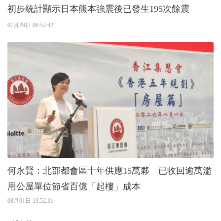
初步統計顯示日本熊本強震後已發生195次餘震
07月29日 08:52:42
何永賢：北部都會區十年供應15萬夥 已收回逾萬濫
用公屋單位節省百億「起樓」成本
08月01日 13:52:31