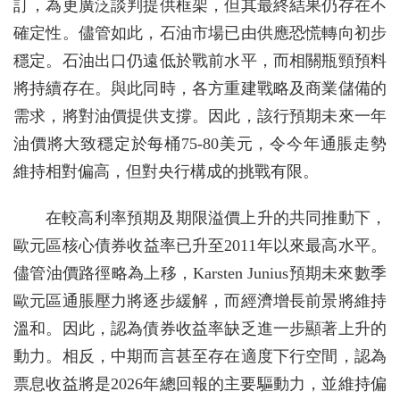
訂，為更廣泛談判提供框架，但其最終結果仍存在不
確定性。儘管如此，石油市場已由供應恐慌轉向初步
穩定。石油出口仍遠低於戰前水平，而相關瓶頸預料
將持續存在。與此同時，各方重建戰略及商業儲備的
需求，將對油價提供支撐。因此，該行預期未來一年
油價將大致穩定於每桶75-80美元，令今年通脹走勢
維持相對偏高，但對央行構成的挑戰有限。
在較高利率預期及期限溢價上升的共同推動下，
歐元區核心債券收益率已升至2011年以來最高水平。
儘管油價路徑略為上移，Karsten Junius預期未來數季
歐元區通脹壓力將逐步緩解，而經濟增長前景將維持
溫和。因此，認為債券收益率缺乏進一步顯著上升的
動力。相反，中期而言甚至存在適度下行空間，認為
票息收益將是2026年總回報的主要驅動力，並維持偏