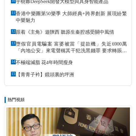
10
宇樹夥DeepSeek開發大模型與具身智能產品
11
香港中樂團第50樂季 大師經典+跨界創新 展現紛繁
中樂魅力
12
跟着《主角》遊陝西 聽原生秦腔感受關中風情
13
墮假官員電騙案 富婆被當「提款機」失近6900萬
「內地公安」來電聲稱其干犯洗黑錢罪 要求轉賬到
指定戶口作「保證金」
14
不極端減脂 花4年時間瘦身
15
【青青子衿】鏡頭裏的坪洲
熱門視頻