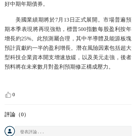
好中期年期債券。
美國業績期將於7月13日正式展開。市場普遍預
期本季表現將再現強勁，標普500指數每股盈利按年
增長約25%。此預測屬合理，其中半導體及能源板塊
預計貢獻約一半的盈利增長。潛在風險因素包括超大
型科技企業資本開支增速放緩，以及美元走強，後者
預料將在未來數月對盈利預期修正構成壓力。
0
評論（
0
）