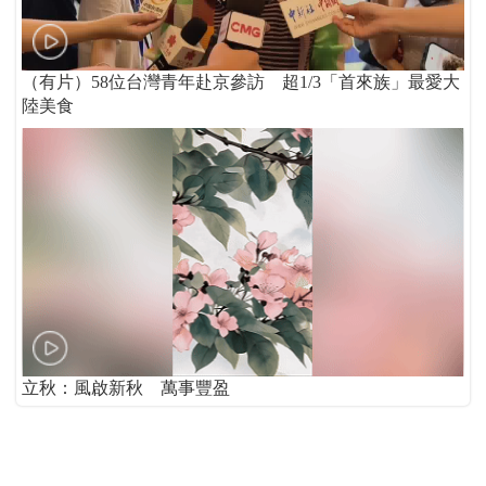
（有片）58位台灣青年赴京參訪 超1/3「首來族」最愛大
陸美食
立秋：風啟新秋 萬事豐盈