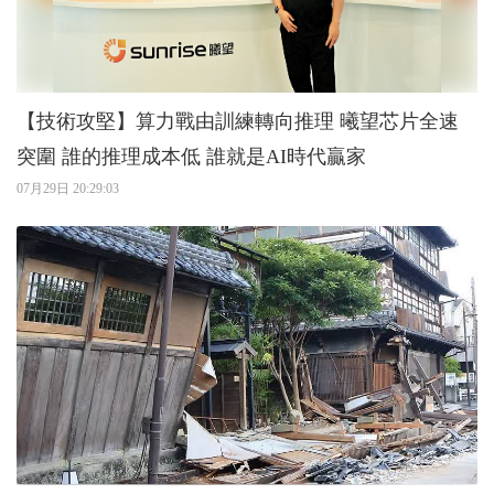
【技術攻堅】算力戰由訓練轉向推理 曦望芯片全速
突圍 誰的推理成本低 誰就是AI時代贏家
07月29日 20:29:03