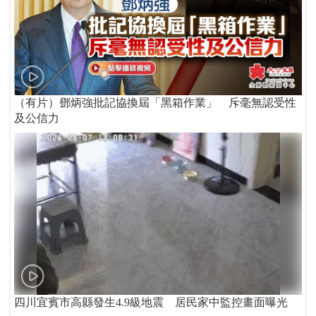
（有片）鄧炳強批記協換屆「黑箱作業」 斥毫無認受性
及公信力
四川宜賓市高縣發生4.9級地震 居民家中監控畫面曝光