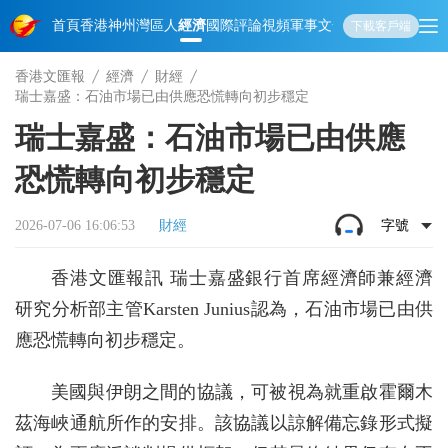
首頁
香港
神州
灣區人
經濟
國際
評論
視頻
軍事
文化
娛樂
生活
教育
體
下載客戶端
香港文匯報
經濟
財經
瑞士嘉盛：石油市場已由供應恐慌轉向初步穩定
瑞士嘉盛：石油市場已由供應
恐慌轉向初步穩定
2026-07-06 16:06:53
財經
字號
香港文匯報訊 瑞士嘉盛銀行首席經濟師兼經濟
研究分析部主管Karsten Junius認為，石油市場已由供
應恐慌轉向初步穩定。
美國與伊朗之間的協議，可被視為就重啟霍爾木
茲海峽通航所作的安排。該協議以諒解備忘錄形式擬