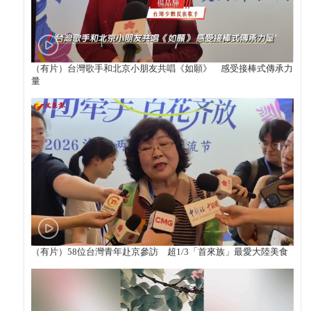
（有片）台灣歌手和北京小朋友共唱《如願》 感受接棒式傳承力
量
（有片）58位台灣青年赴京參訪 超1/3「首來族」最愛大陸美食