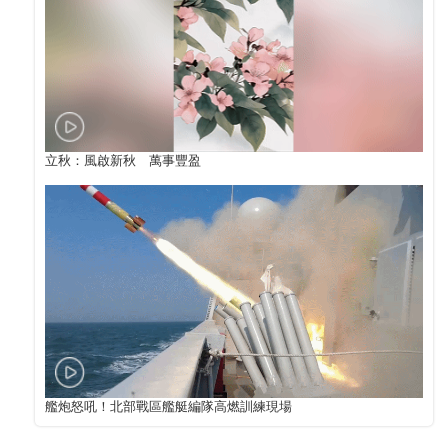
立秋：風啟新秋 萬事豐盈
艦炮怒吼！北部戰區艦艇編隊高燃訓練現場