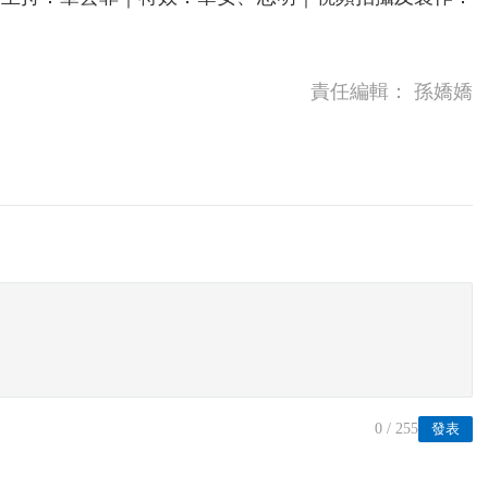
責任編輯：
孫嬌嬌
0
/ 255
發表