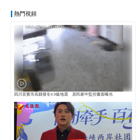
熱門視頻
四川宜賓市高縣發生4.9級地震 居民家中監控畫面曝光