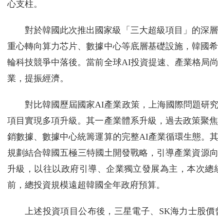
心支柱。
對於韓國此次推出國家級「三大超級項目」的深層
重心轉向算力芯片、數據中心等底層基礎設施，韓國希
輪科技競爭中落後。當前全球AI投資提速、產業格局
業，提振經濟。
對比韓國歷屆國家AI產業政策，上海國際問題研
項目實現多項升級。其一產業體系升級，過去政策聚焦
銷數據、數據中心統籌運算的完整AI產業循環生態。
規劃結合韓國五極三特國土開發戰略，引導產業資源
升級，以往以政府引導、企業獨立發展為主，本次總
前，總投資規模遠超韓國全年政府預算。
上述投資項目公布後，三星電子、SK海力士股