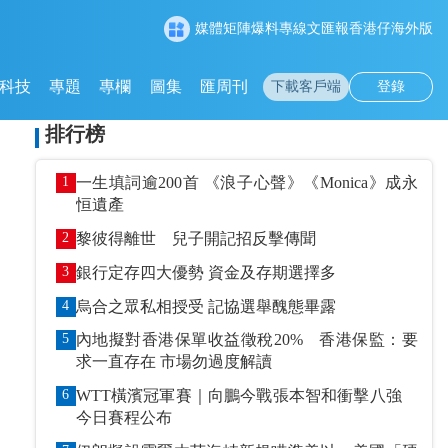
媒體矩陣
爆料專線
文匯報
香港仔
海外版
科技
專題
專欄
圖集
匯周刊
下載客戶端
登錄
排行榜
1
一生填詞逾200首 《浪子心聲》《Monica》成永
恒遺產
2
黎彼得離世 兒子開記招反擊傳聞
3
銀行定存四大優勢 資金及存期選擇多
4
烏合之眾私相授受 記協選舉醜態畢露
5
內地擬對香港保單收益徵稅20% 香港保監：要
求一直存在 市場勿過度解讀
6
WTT橫濱冠軍賽｜向鵬今戰張本智和衝擊八強
今日賽程公布