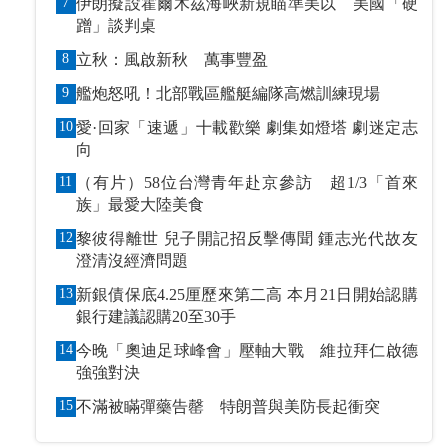
7
伊朗擬設霍爾木茲海峽新規瞄準美以 美國「硬
蹭」談判桌
8
立秋：風啟新秋 萬事豐盈
9
艦炮怒吼！北部戰區艦艇編隊高燃訓練現場
10
愛·回家「速遞」十載歡樂 劇集如燈塔 劇迷定志
向
11
（有片）58位台灣青年赴京參訪 超1/3「首來
族」最愛大陸美食
12
黎彼得離世 兒子開記招反擊傳聞 鍾志光代故友
澄清沒經濟問題
13
新銀債保底4.25厘歷來第二高 本月21日開始認購
銀行建議認購20至30手
14
今晚「奧迪足球峰會」壓軸大戰 維拉拜仁啟德
強強對決
15
不滿被瞞彈藥告罄 特朗普與美防長起衝突