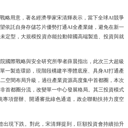
戰略用意，著名經濟學家宋清輝表示，當下全球AI競爭
望依託自身存儲芯片優勢打通AI全產業鏈，避免在新一
尚未定型，大規模投資亦能拉動韓國高端製造、投資與就
究院國際戰略與安全研究所學者薛晨指出，此次三大超級
單一製造環節，現階段構建半導體底座、具身AI打通產
其二空間布局升級，過往產業資源高度集中首都圈，本次
向非首都圈分流，改變單一中心發展格局。其三投資模式
統專項督辦、開通審批綠色通道，政企聯動扶持力度空
價曾出現下跌。對此，宋清輝提到，巨額投資會持續抬升