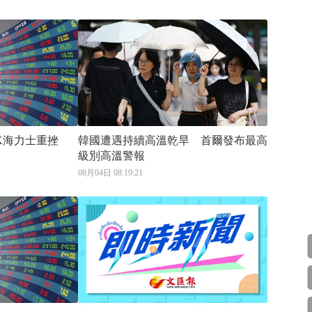
K海力士重挫
韓國遭遇持續高溫乾旱 首爾發布最高
級別高溫警報
08月04日 08:19:21