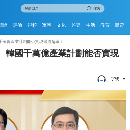
搜索
國際
評論
視頻
軍事
文化
娛樂
生活
教育
體育
國千萬億產業計劃能否實現彎道超車？
爭 韓國千萬億產業計劃能否實現
字號