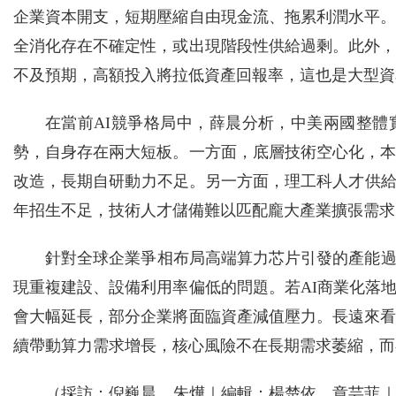
企業資本開支，短期壓縮自由現金流、拖累利潤水平。
全消化存在不確定性，或出現階段性供給過剩。此外，
不及預期，高額投入將拉低資產回報率，這也是大型資
在當前AI競爭格局中，薛晨分析，中美兩國整
勢，自身存在兩大短板。一方面，底層技術空心化，本
改造，長期自研動力不足。另一方面，理工科人才供
年招生不足，技術人才儲備難以匹配龐大產業擴張需求
針對全球企業爭相布局高端算力芯片引發的產能
現重複建設、設備利用率偏低的問題。若AI商業化落
會大幅延長，部分企業將面臨資產減值壓力。長遠來看
續帶動算力需求增長，核心風險不在長期需求萎縮，而
（採訪：倪巍晨、朱燁｜編輯：楊楚依、章芸菲