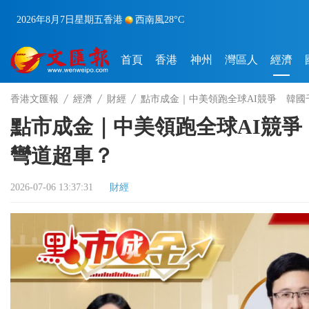
2026年8月7日
星期五
香港
西南風
28°C
首頁
香港
神州
灣區人
經濟
香港文匯報
經濟
財經
點市成金｜中美領跑全球AI競爭 韓
點市成金｜中美領跑全球AI競
彎道超車？
2026-07-06 13:37:31
財經