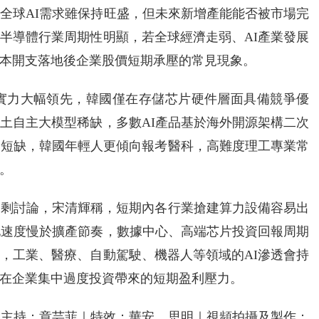
全球AI需求雖保持旺盛，但未來新增產能能否被市場完
半導體行業周期性明顯，若全球經濟走弱、AI產業發展
本開支落地後企業股價短期承壓的常見現象。
體實力大幅領先，韓國僅在存儲芯片硬件層面具備競爭優
土自主大模型稀缺，多數AI產品基於海外開源架構二次
給短缺，韓國年輕人更傾向報考醫科，高難度理工專業常
。
過剩討論，宋清輝稱，短期內各行業搶建算力設備容易出
地速度慢於擴產節奏，數據中心、高端芯片投資回報周期
，工業、醫療、自動駕駛、機器人等領域的AI滲透會持
在企業集中過度投資帶來的短期盈利壓力。
｜主持：章芸菲｜特效：華安、思明｜視頻拍攝及製作：