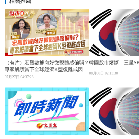
相關推薦
（有片）宏觀數據向好微觀體感偏弱？
韓國股市熔斷 三星S
專家解讀當下全球經濟K型復甦成因
08月06日 02:15:30
07月27日 04:37:28