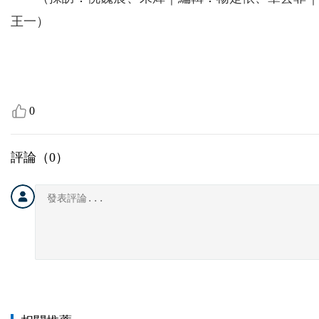
王一）
0
評論（
0
）