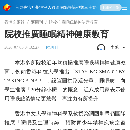
首頁
香港
神州
灣區人
經濟
國際
評論
視頻
軍事
文化
娛樂
生活
教育
體
下載客戶端
香港文匯報
匯周刊
院校推廣睡眠精神健康教育
院校推廣睡眠精神健康教育
2026-07-05 04:02:27
匯周刊
字號
本港多所院校近年均積極推廣睡眠與精神健康教
育，例如香港科技大學推出「STAYING SMART BY
TAKING A NAP」，設置圓拱形遮光罩、睡眠艙，向
學生推廣「20分鐘小睡」的概念。近八成用家表示使
用睡眠艙後情緒更放鬆，專注力有所提升。
香港中文大學精神科學系教授榮潤國則帶領團隊
推展「睡眠及生理時鐘：預防青少年精神疾病之窗