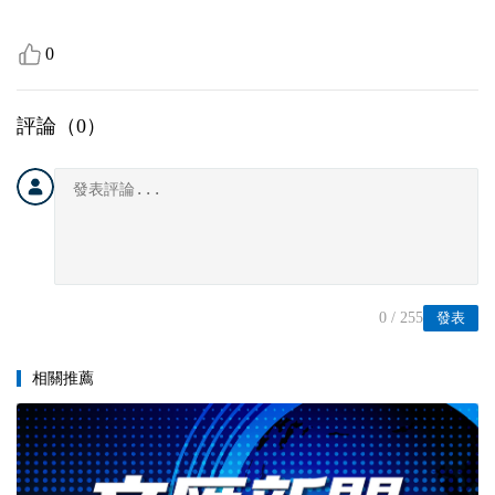
0
評論（
0
）
0
/ 255
發表
相關推薦