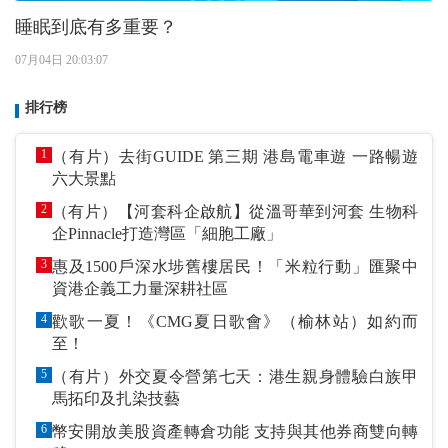
睡眠到底有多重要？
07月04日 20:03:07
排行榜
1
（有片）去街GUIDE 第三期 港島電車遊 一路暢遊
六大景點
2
（有片）【河套科企啟航】從溫哥華到河套 生物科
企Pinnacle打造灣區「細胞工廠」
3
惠及1500戶深水埗舊樓居民！「米粒行動」匯聚中
資港企義工力量深耕社區
4
歡歌一夏！《CMG夏日歌會》（榆林站）如約而
至！
5
（有片）外交夏令營第七天：港生親身體驗白族甲
馬拓印及扎染技藝
6
幣安開放美股資產轉倉功能 支持與其他券商雙向轉