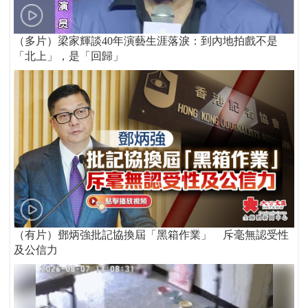
（多片）梁家輝談40年演藝生涯落淚：到內地拍戲不是
「北上」，是「回歸」
（有片）鄧炳強批記協換屆「黑箱作業」 斥毫無認受性
及公信力