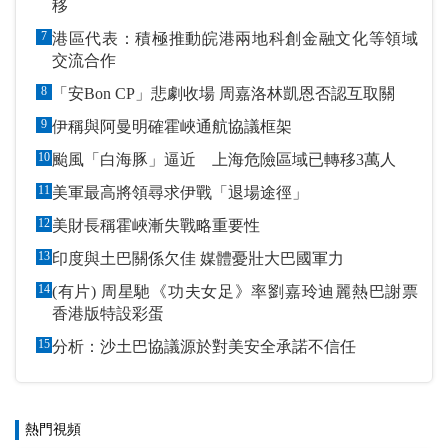
移
7
港區代表：積極推動皖港兩地科創金融文化等領域
交流合作
8
「安Bon CP」悲劇收場 周嘉洛林凱恩否認互取關
9
伊稱與阿曼明確霍峽通航協議框架
10
颱風「白海豚」逼近 上海危險區域已轉移3萬人
11
美軍最高將領尋求伊戰「退場途徑」
12
美財長稱霍峽漸失戰略重要性
13
印度與土巴關係欠佳 媒體憂壯大巴國軍力
14
(有片) 周星馳《功夫女足》率劉嘉玲迪麗熱巴謝票
香港版特設彩蛋
15
分析：沙土巴協議源於對美安全承諾不信任
熱門視頻