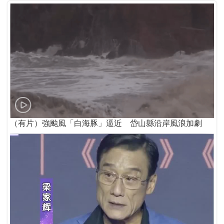
（有片）強颱風「白海豚」逼近 岱山縣沿岸風浪加劇