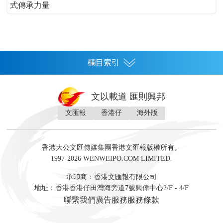
式傳承力量
欄目索引
首頁
文以載道 匯則興邦
香港
文匯報
香港仔
海外版
神州
灣區生活
灣區企業
灣區文化
灣區旅遊
灣區人
灣區人才
灣區政策
灣區服務易
經濟
財經
地產
投資
財評
數字經濟
經湋論
香港大公文匯傳媒集團香港文匯報版權所有。
國際
1997-2026 WENWEIPO.COM LIMITED.
評論
社評
評論
快評
來論
視頻
新聞
訪談
直播
經湋論
承印商：香港文匯報有限公司
軍事
地址：香港香港仔田灣海旁道7號興偉中心2/F - 4/F
文化
文博
藝術
文學
聯繫我們
廣告服務
服務條款
娛樂
生活
旅遊
美食
時尚
健康