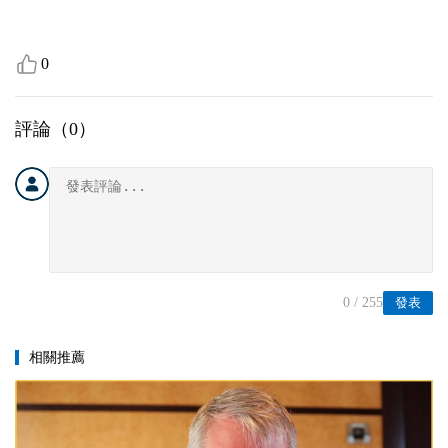
0
評論（
0
）
0
/ 255
發表
相關推薦