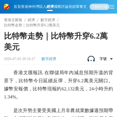
首頁
香港
神州
灣區人
經濟
國際
評論
視頻
軍事
文化
娛樂
生活
教育
體
下載客戶端
香港文匯報
經濟
數字經濟
比特幣走勢｜比特幣升穿6.2萬美元
比特幣走勢｜比特幣升穿6.2萬
美元
2026-07-03 20:16:27
數字經濟
字號
香港文匯報訊 在聯儲局年內減息預期升溫的背
景下，比特幣今日延續反彈，升穿6.2萬美元關口。
據幣安報價，比特幣現報約62,132美元，24小時升約
1.34%。
是次升勢主要受美國上月非農就業數據遜預期帶