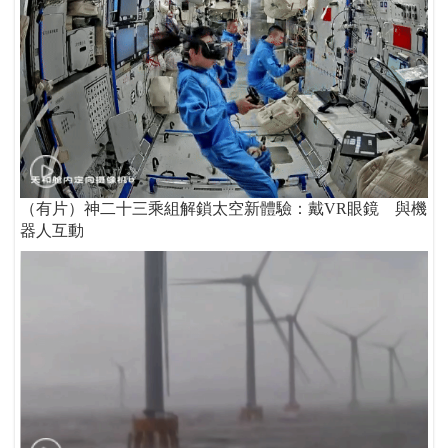
（有片）神二十三乘組解鎖太空新體驗：戴VR眼鏡 與機
器人互動