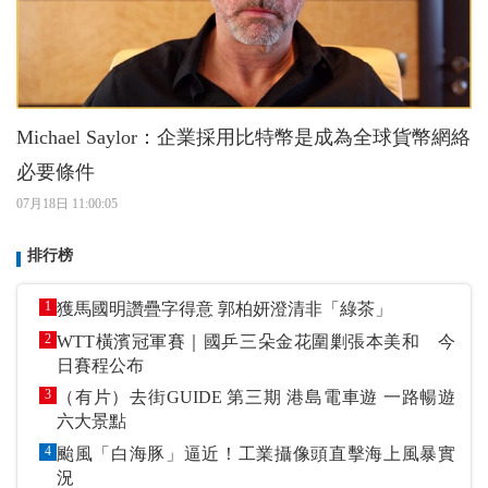
Michael Saylor：企業採用比特幣是成為全球貨幣網絡
必要條件
07月18日 11:00:05
排行榜
1
獲馬國明讚疊字得意 郭柏妍澄清非「綠茶」
2
WTT橫濱冠軍賽｜國乒三朵金花圍剿張本美和 今
日賽程公布
3
（有片）去街GUIDE 第三期 港島電車遊 一路暢遊
六大景點
4
颱風「白海豚」逼近！工業攝像頭直擊海上風暴實
況