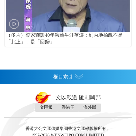
（多片）梁家輝談40年演藝生涯落淚：到內地拍戲不是
「北上」，是「回歸」
欄目索引
首頁
文以載道 匯則興邦
香港
文匯報
香港仔
海外版
神州
灣區生活
灣區企業
灣區文化
灣區旅遊
灣區人
灣區人才
灣區政策
灣區服務易
經濟
財經
地產
投資
財評
數字經濟
經湋論
香港大公文匯傳媒集團香港文匯報版權所有。
國際
1997-2026 WENWEIPO.COM LIMITED.