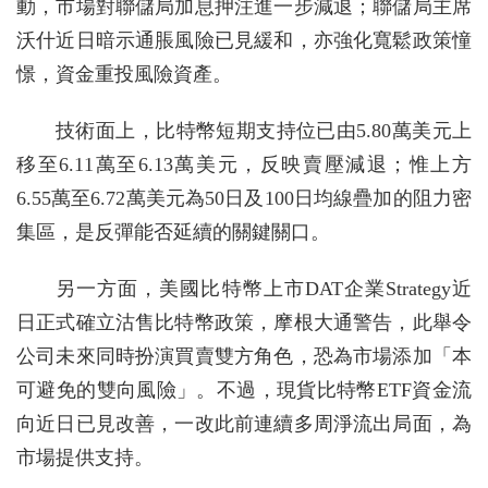
動，市場對聯儲局加息押注進一步減退；聯儲局主席
沃什近日暗示通脹風險已見緩和，亦強化寬鬆政策憧
憬，資金重投風險資產。
技術面上，比特幣短期支持位已由5.80萬美元上
移至6.11萬至6.13萬美元，反映賣壓減退；惟上方
6.55萬至6.72萬美元為50日及100日均線疊加的阻力密
集區，是反彈能否延續的關鍵關口。
另一方面，美國比特幣上市DAT企業Strategy近
日正式確立沽售比特幣政策，摩根大通警告，此舉令
公司未來同時扮演買賣雙方角色，恐為市場添加「本
可避免的雙向風險」。不過，現貨比特幣ETF資金流
向近日已見改善，一改此前連續多周淨流出局面，為
市場提供支持。