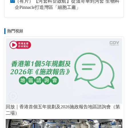
15
（有片）【河套科企啟航】從溫哥華到河套 生物科
企Pinnacle打造灣區「細胞工廠」
熱門視頻
回放｜香港首個五年規劃及2026施政報告地區諮詢會（第
二場）