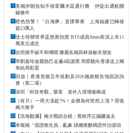
5
美稱伊朗告知不收霍爾木茲通行費 伊提出通航關
鍵條件
6
橙色預警！「白海豚」直撲華東 上海福建已轉移
超23萬人
7
佳士得辦世界盃慈善拍賣 BTS成員Jimin表演上衣11
萬美元成交
8
合照握手破不和傳聞 滕麗名稱與林淑敏非朋友
9
率劉嘉玲迪麗熱巴走遍4區謝票 周星馳向香港送上獨
有結局彩蛋
10
回放｜香港首個五年規劃及2026施政報告地區諮詢
會（第二場）
11
深圳「科技奇觀」吸客 老外入境增逾兩成
12
（有片）一周大漲超7%！金價為何突然上漲？背後
兩大推手
13
【浩海觀瀾】兩大戰區合棋：舊秩序正蹣跚遠去
14
本報揭「假證救生員」亂象 拯總推數碼證件治源頭