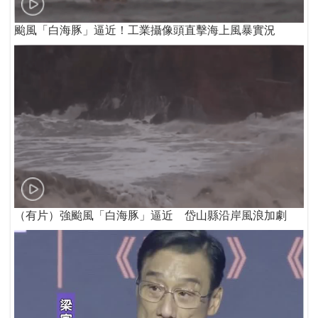
颱風「白海豚」逼近！工業攝像頭直擊海上風暴實況
（有片）強颱風「白海豚」逼近 岱山縣沿岸風浪加劇