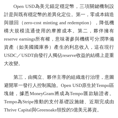
Open USD為美元錨定穩定幣，三項關鍵機制設
計是與既有穩定幣的差異化定位。第一，零成本鑄造
與贖回（zero-cost minting and redemption），降低機
構大規模流通使用的摩擦成本。第二，夥伴擁有
reserve earnings所有權，意味著參與機構可分潤準備
資產（如美國國庫券）產生的利息收入，這在現行
USDC／USDT由發行人獨佔reserve收益的結構上是重
大改變。
第三，由獨立、夥伴主導的組織進行治理，意圖
避開單一發行人控制風險。Open USD原生於Tempo區
塊鏈，據悉MoneyGram將成為Tempo匯款驗證者。
Tempo為Stripe推動的支付基礎設施鏈、近期完成由
Thrive Capital與Greenoaks領投的5億美元募資。