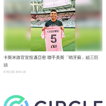
卡斯米路官宣投邁亞密 聯手美斯「哨牙蘇」組三巨
頭
07月23日 20:01:28