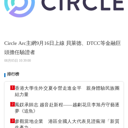
Circle Arc主網9月16日上線 貝萊德、DTCC等金融巨
頭擔任驗證者
08月05日 10:39:00
排行榜
1
香港大學生外交夏令營走進金平 親身體驗民族團
結力量
2
鳳釵承師志 越音赴新程——越劇花旦李旭丹守藝逐
夢《追魚》
3
參觀當地企業 港區全國人大代表見證蕪湖「新質
生產力」