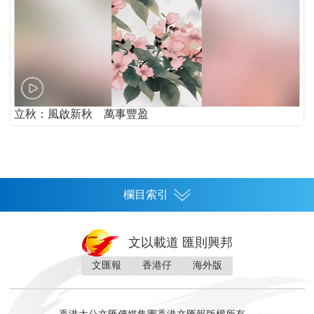
立秋：風啟新秋 萬事豐盈
欄目索引
首頁
文以載道 匯則興邦
香港
文匯報
香港仔
海外版
神州
灣區生活
灣區企業
灣區文化
灣區旅遊
灣區人
灣區人才
灣區政策
灣區服務易
經濟
財經
地產
投資
財評
數字經濟
經湋論