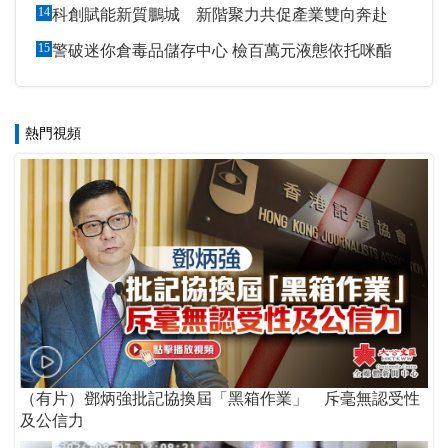
14
科創賦能新質鵬城 新階聚力共促產業雙向奔赴
15
警破迷你倉毒品儲存中心 檢百萬元液態依托咪酯
熱門視頻
（有片）鄧炳強批記協換屆「黑箱作業」 斥毫無認受性
及公信力