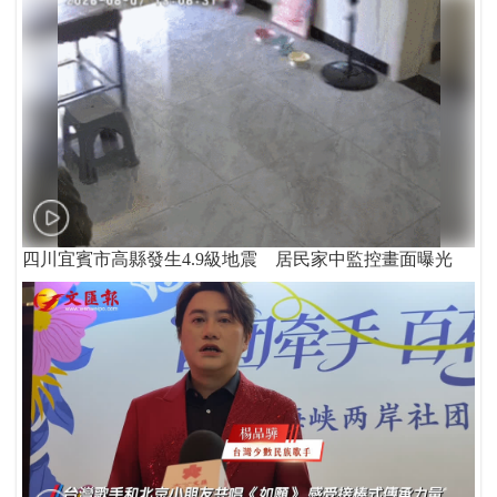
四川宜賓市高縣發生4.9級地震 居民家中監控畫面曝光