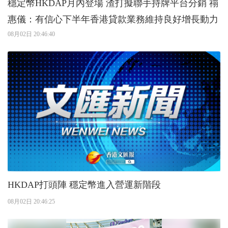
穩定幣HKDAP月內登場 渣打擬聯手持牌平台分銷 禤
惠儀：有信心下半年香港貸款業務維持良好增長動力
08月02日 20:46:40
HKDAP打頭陣 穩定幣進入營運新階段
08月02日 20:46:25