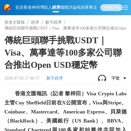
首頁
香港
神州
灣區人
經濟
國際
評論
視頻
軍事
文化
娛樂
生活
教育
體
下載客戶端
香港文匯報
經濟
數字經濟
傳統巨頭聯手挑戰USDT｜Visa、萬事達等100多家公司聯合推出Open 
傳統巨頭聯手挑戰USDT｜
Visa、萬事達等100多家公司聯
合推出Open USD穩定幣
2026-07-03 17:46:57
數字經濟
字號
香港文匯報訊（記者 黎梓田）Visa Crypto Labs
主管Cuy Sheffield日前在X公開宣布，Visa與Stripe、
Coinbase、Mastercard、American Express、貝萊德
（BlackRock）、美國銀行（US Bank）、BBVA、
Standard Chartered與100多家初始夥伴共同加入