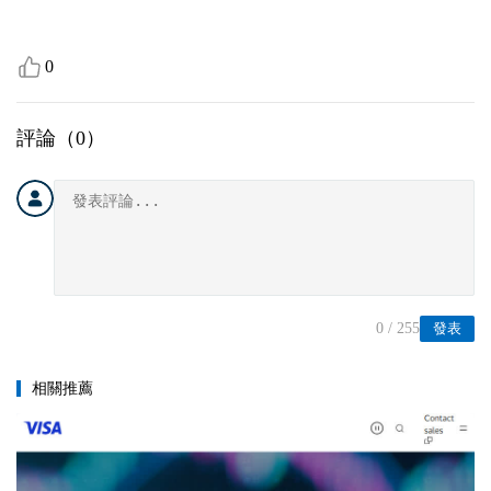
0
評論（
0
）
0
/ 255
發表
相關推薦