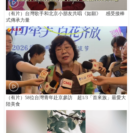
（有片）台灣歌手和北京小朋友共唱《如願》 感受接棒
式傳承力量
（有片）58位台灣青年赴京參訪 超1/3「首來族」最愛大
陸美食