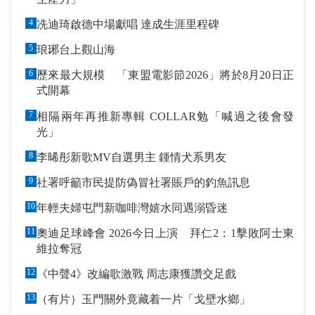
4
冼迪琦啟德中場獻唱 達成生涯里程碑
5
琅琊台上觀山海
6
歷來最大規模 「東盟電影節2026」將於8月20日正
式開幕
7
相隔兩年再推新專輯 COLLAR勉「喊過之後會發
光」
8
李晞彤新歌MV自選男主 鍾情犬系男友
9
社署呼籲市民提防偽冒社署賬戶的釣魚訊息
10
年輕夫婦屯門新咖啡灣嬉水同遇溺昏迷
11
奧迪足球峰會 2026今日上演 拜仁2：1擊敗阿士東
維拉奪冠
12
《中聲4》改編歌激戰 周志康獲讚交足戲
13
（有片）玉門關外竟藏着一片「戈壁水鄉」