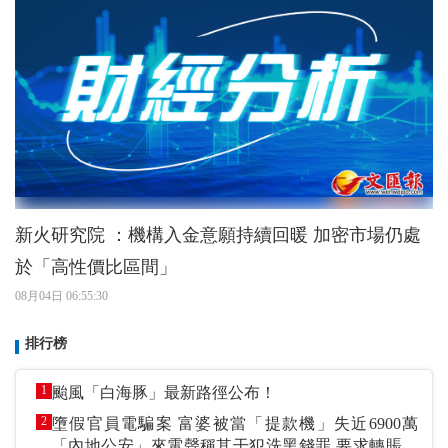
新火研究院 ：機構入金意願持續回暖 加密市場仍處
於「高性價比區間」
08月04日 06:55:30
排行榜
1
颱風「白海豚」最新路徑公布！
2
墮假官員電騙案 富婆被當「提款機」失近6900萬
「內地公安」來電聲稱其干犯洗黑錢罪 要求轉賬到