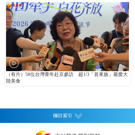
（有片）58位台灣青年赴京參訪 超1/3「首來族」最愛大
陸美食
欄目索引
首頁