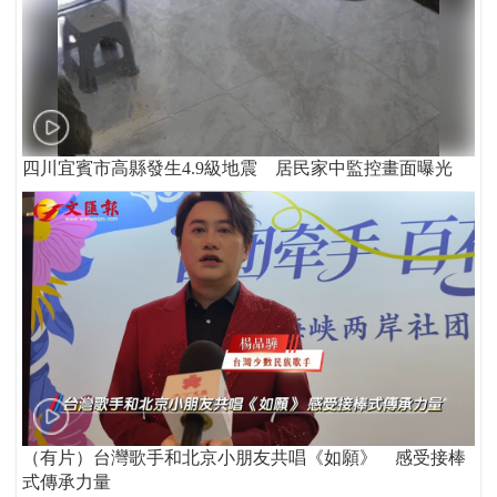
四川宜賓市高縣發生4.9級地震 居民家中監控畫面曝光
（有片）台灣歌手和北京小朋友共唱《如願》 感受接棒
式傳承力量