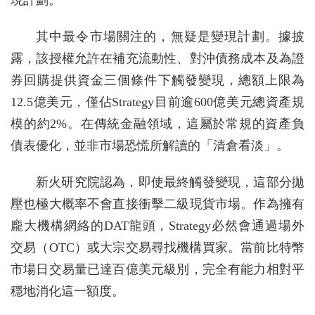
現計劃。
其中最令市場關注的，無疑是變現計劃。據披
露，該授權允許在補充流動性、對沖債務成本及為證
券回購提供資金三個條件下觸發變現，總額上限為
12.5億美元，僅佔Strategy目前逾600億美元總資產規
模的約2%。在傳統金融領域，這屬於常規的資產負
債表優化，並非市場恐慌所解讀的「清倉看淡」。
新火研究院認為，即使最終觸發變現，這部分拋
壓也極大概率不會直接衝擊二級現貨市場。作為擁有
龐大機構網絡的DAT龍頭，Strategy必然會通過場外
交易（OTC）或大宗交易尋找機構買家。當前比特幣
市場日交易量已達百億美元級別，完全有能力相對平
穩地消化這一額度。