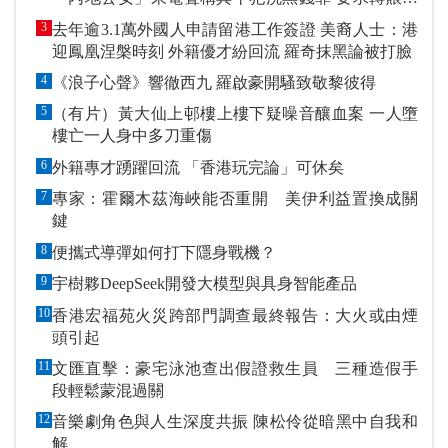
指定戶口作「保證金」
3
去年逾3.1萬外國人申請留港工作簽證 美裔人士：港
迎鳳凰涅槃時刻 外籍優才紛回流 羅奇抹黑論被打臉
4
《浪子心聲》響徹西九 羅啟豪開騷致敬黎彼得
5
（有片）黃大仙上邨樓上樓下疑噪音釀血案 一人墮
樓亡一人身中多刀重傷
6
外籍專才踴躍回流 「香港玩完論」可休矣
7
專家：霍爾木茲海峽能否重開 美伊利益置換成關
鍵
8
便攜式導彈如何打下隱身戰機？
9
宇樹夥DeepSeek開發大模型與具身智能產品
10
香港宏福苑火災跨部門調查最終報告：大火或由煙
頭引起
11
文匯直擊：豪宅泳池查出假證救生員 三種造假手
段輕鬆蒙混過關
12
音樂劇角色與人生深度共振 陳松伶從暗黑中自我和
解