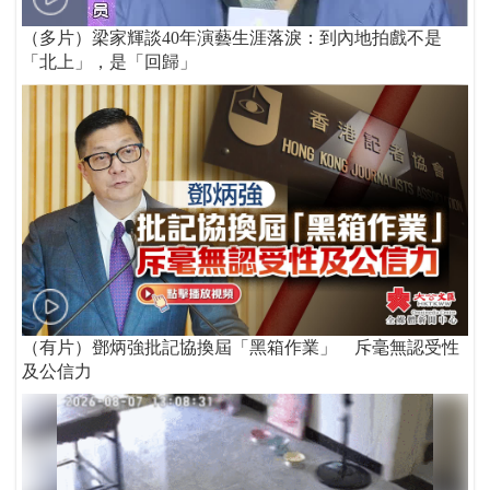
（多片）梁家輝談40年演藝生涯落淚：到內地拍戲不是
「北上」，是「回歸」
（有片）鄧炳強批記協換屆「黑箱作業」 斥毫無認受性
及公信力