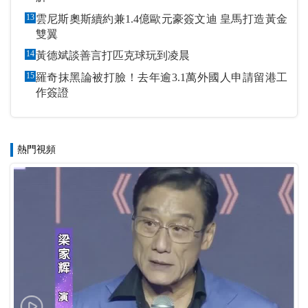
13
雲尼斯奧斯續約兼1.4億歐元豪簽文迪 皇馬打造黃金
雙翼
14
黃德斌談善言打匹克球玩到凌晨
15
羅奇抹黑論被打臉！去年逾3.1萬外國人申請留港工
作簽證
熱門視頻