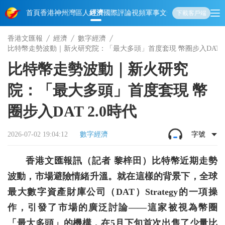
首頁
香港
神州
灣區人
經濟
國際
評論
視頻
軍事
文化
娛樂
生活
教育
體
下載客戶端
香港文匯報
經濟
數字經濟
比特幣走勢波動｜新火研究院：「最大多頭」首度套現 幣圈步入DAT 2
比特幣走勢波動｜新火研究
院：「最大多頭」首度套現 幣
圈步入DAT 2.0時代
2026-07-02 19:04:12
數字經濟
字號
香港文匯報訊（記者 黎梓田）比特幣近期走勢
波動，市場避險情緒升溫。就在這樣的背景下，全球
最大數字資產財庫公司（DAT）Strategy的一項操
作，引發了市場的廣泛討論——這家被視為幣圈
「最大多頭」的機構，在5月下旬首次出售了少量比