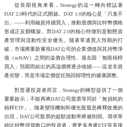
從長期視角來看，Strategy的這一轉向標誌著
DAT 2.0時代的正式開啟。DAT 1.0的核心是「只進不
出」——利用融資持續買入，推動股價與比特幣價格
形成正反饋螺旋。而DAT 2.0的核心特徵則是動態資
產管理與流動性安全優先。隨著單邊買入預期的打
破，市場將重新審視DAT公司的企業價值與其持幣淨
值（mNAV）之間的溢價合理性。過去因「無限槓桿
買入」預期而給出的高溢價將逐步收縮——這並非資
產劣變，而是市場定價從狂熱回歸理性的健康調整。
對普通投資者而言，Strategy的轉型提供了一個
重要啟示：不能再將DAT公司股票等同於「無損耗的
槓桿ETF」。隨著變現機制和優先股股息稀釋效應的
出現，DAT公司股票的超額波動率將被削弱。尋求單
純比特幣現貨敞口的投資者，應更多考慮ETF等直接