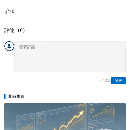
0
評論（
0
）
0
/ 255
發表
相關推薦