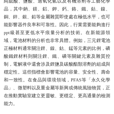
純硫酸、鹽酸、過氧化氫以及有機溶劑等工藝化學
品，其中鈉、鎂、鋁、鉀、鈣、鉻、鐵、鈷、鎳、
銅、鋅、銀、鉛等金屬雜質即使處在極低水平，也可
能影響器件良率和可靠性。因此，行業需要能夠進行
ppt級甚至更低水平痕量分析的技術。在新能源領
域，電池材料的分析也非常具體。例如，三元鋰電池
正極材料通常關注鋰、鎳、鈷、錳等元素的比例，磷
酸鐵鋰材料則關注鋰、鐵、磷等關鍵元素及雜質控
制，電解液中還會涉及鋰鹽及碳酸酯類溶劑的組成與
穩定性。這些指標會影響電池的容量、安全性、壽命
和一致性。在食品與環境領域，PFAS等「永久化學
品」、微塑料以及重金屬等新興或傳統風險物質，正
在推動實驗室建立更靈敏、更穩定、更高通量的檢測
能力。