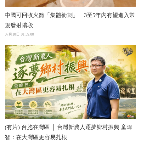
中國可回收火箭「集體衝刺」 3至5年內有望進入常
規發射階段
07月10日 01:59:00
(有片) 台胞在灣區 │ 台灣新農人逐夢鄉村振興 童暐
智：在大灣區更容易扎根