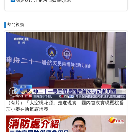
國足U17力克阿仙奴響頭炮
熱門視頻
（有片）「太空桃花源」走進現實！國內首次實現櫻桃番
茄小麥在軌氣霧培養