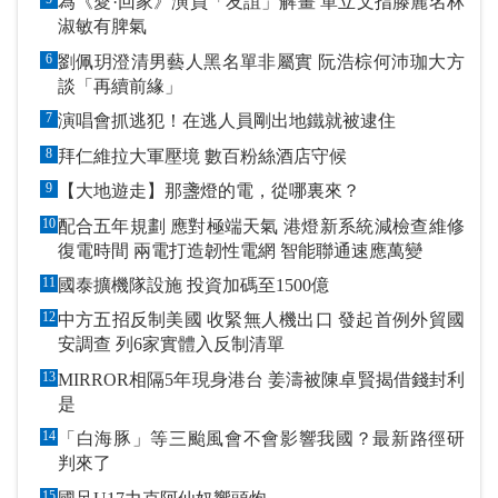
為《愛·回家》演員「友誼」解畫 單立文指滕麗名林
淑敏有脾氣
6
劉佩玥澄清男藝人黑名單非屬實 阮浩棕何沛珈大方
談「再續前緣」
7
演唱會抓逃犯！在逃人員剛出地鐵就被逮住
8
拜仁維拉大軍壓境 數百粉絲酒店守候
9
【大地遊走】那盞燈的電，從哪裏來？
10
配合五年規劃 應對極端天氣 港燈新系統減檢查維修
復電時間 兩電打造韌性電網 智能聯通速應萬變
11
國泰擴機隊設施 投資加碼至1500億
12
中方五招反制美國 收緊無人機出口 發起首例外貿國
安調查 列6家實體入反制清單
13
MIRROR相隔5年現身港台 姜濤被陳卓賢揭借錢封利
是
14
「白海豚」等三颱風會不會影響我國？最新路徑研
判來了
15