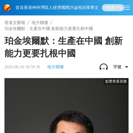
首頁
香港
神州
灣區人
經濟
國際
評論
視頻
軍事
文化
娛樂
生活
教育
體
下載客戶端
香港文匯報
地方聯播
珀金埃爾默：生產在中國 創新能力更要扎根中國
珀金埃爾默：生產在中國 創新
能力更要扎根中國
2026-06-26 18:59:36
地方聯播
字號