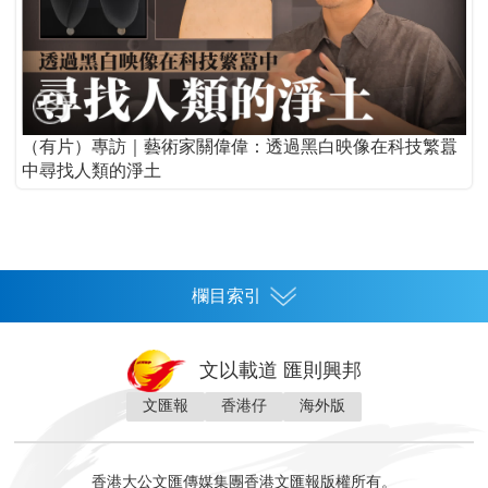
（有片）專訪｜藝術家關偉偉：透過黑白映像在科技繁囂
中尋找人類的淨土
欄目索引
首頁
文以載道 匯則興邦
香港
文匯報
香港仔
海外版
神州
灣區生活
灣區企業
灣區文化
灣區旅遊
灣區人
灣區人才
灣區政策
灣區服務易
經濟
財經
地產
投資
財評
數字經濟
經湋論
香港大公文匯傳媒集團香港文匯報版權所有。