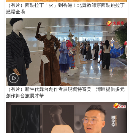
（有片）西裝拉丁「火」到香港！北舞教師穿西裝跳拉丁
燃爆全場
（有片）新生代舞台創作者展現獨特審美 灣區提供多元
創作舞台施展才華