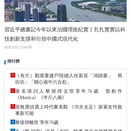
習近平總書記今年以來治國理政紀實丨扎扎實實以科
技創新支撐和引領中國式現代化
08月03日 13:04:09
排行榜
1
（有片）觀塘重建戶陸續入伙新居「鴻鵠臺」 舊
街坊：「開心過中六合彩」
2
著名填詞人黎彼得去世享年76歲 曾創作
《Monica》《半斤八兩》
3
當無厘頭遇上時代審美觀 《功夫女足》探索女性敘
事新可能
4
黎彼得離世 享年76歲
5