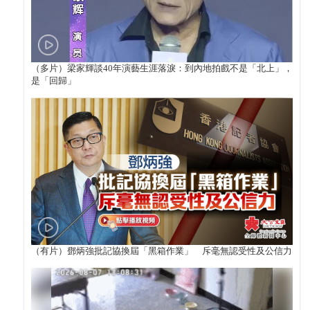
（多片）梁家輝談40年演藝生涯落淚：到內地拍戲不是「北上」，
是「回歸」
（有片）鄧炳強批記協換屆「黑箱作業」 斥毫無認受性及公信力