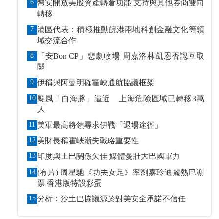
6
幣安開放美股資產轉倉功能 支持與其他券商雙向
轉移
7
港區代表：積極推動皖港兩地科創金融文化等領
域交流合作
8
「安Bon CP」悲劇收場 周嘉洛林凱恩否認互取
關
9
伊稱與阿曼明確霍峽通航協議框架
10
颱風「白海豚」逼近 上海危險區域已轉移3萬
人
11
美軍最高將領尋求伊戰「退場途徑」
12
美財長稱霍峽漸失戰略重要性
13
印度與土巴關係欠佳 媒體憂壯大巴國軍力
14
(有片) 周星馳《功夫女足》率劉嘉玲迪麗熱巴謝
票 香港版特設彩蛋
15
分析：沙土巴協議源於對美安全承諾不信任