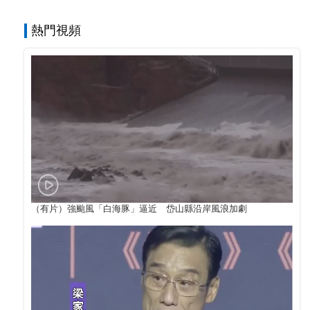
熱門視頻
（有片）強颱風「白海豚」逼近 岱山縣沿岸風浪加劇