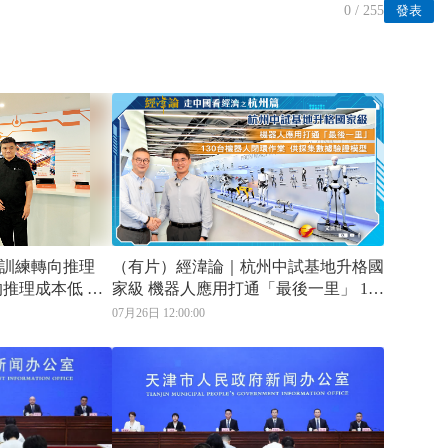
0
/ 255
發表
訓練轉向推理
（有片）經湋論｜杭州中試基地升格國
家級 機器人應用打通「最後一里」 130
台機器人閉環作業 供採集數據驗證模
07月26日 12:00:00
型