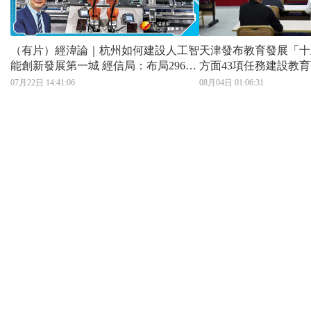
（有片）經湋論｜杭州如何建設人工智
天津發布教育發展「十
能創新發展第一城 經信局：布局296X
方面43項任務建設教
雙輪驅動新質生產力 AI賦能創「杭州
07月22日 14:41:06
08月04日 01:06:31
路徑」 構建先進產業集群