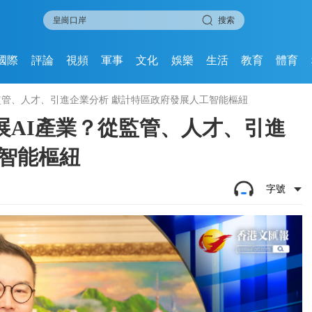
搜索
國際
評論
視頻
軍事
文化
娛樂
生活
教育
體育
監管、人才、引進企業分析 獻計特區政府發展人工智能樞紐
展AI產業？從監管、人才、引進
智能樞紐
字號