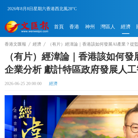
2026年8月8日
星期六
香港
西北風
28°C
首頁
香港
神州
灣區人
經濟
香港文匯報
經濟
（有片）經湋論｜香港該如何發展AI產業？從
（有片）經湋論｜香港該如何發
企業分析 獻計特區政府發展人工
2026-06-25 20:00:00
經濟