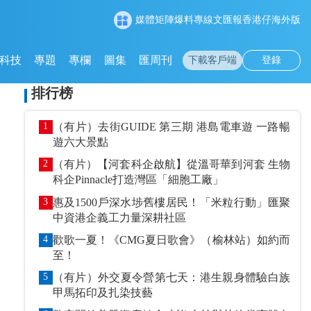
媒體矩陣
爆料專線
文匯報
香港仔
海外版
科技
專題
專欄
圖集
匯周刊
下載客戶端
登錄
排行榜
1
（有片）去街GUIDE 第三期 港島電車遊 一路暢
遊六大景點
2
（有片）【河套科企啟航】從溫哥華到河套 生物
科企Pinnacle打造灣區「細胞工廠」
3
惠及1500戶深水埗舊樓居民！「米粒行動」匯聚
中資港企義工力量深耕社區
4
歡歌一夏！《CMG夏日歌會》（榆林站）如約而
至！
5
（有片）外交夏令營第七天：港生親身體驗白族
甲馬拓印及扎染技藝