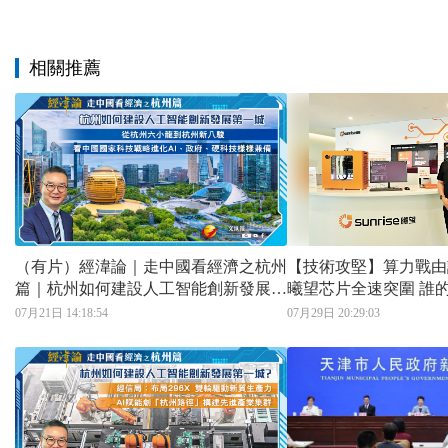
相關推薦
（有片）經湋論｜走中國看經濟之杭州
【技術攻堅】算力戰由
篇｜杭州如何建設人工智能創新發展第
曦望芯片全速突圍 誰的推理成本低 誰
一城 從杭州六小龍到杭州新八駿
就是AI時代贏家
07月21日 14:18:54
07月29日 20:29:03