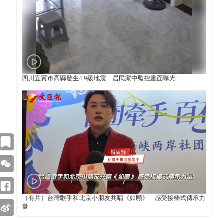
四川宜賓市高縣發生4.9級地震 居民家中監控畫面曝光
（有片）台灣歌手和北京小朋友共唱《如願》 感受接棒式傳承力
量