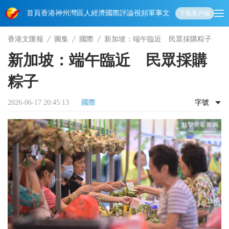
首頁
香港
神州
灣區人
經濟
國際
評論
視頻
軍事
文化
娛樂
生活
教育
體
下載客戶端
香港文匯報
圖集
國際
新加坡：端午臨近 民眾採購粽子
新加坡：端午臨近 民眾採購
粽子
2026-06-17 20:45:13
國際
字號