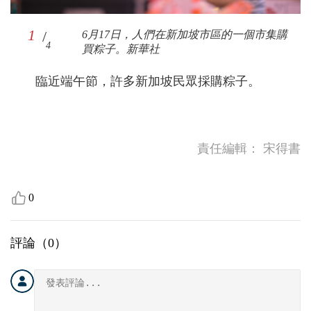
1
/
6月17日，人們在新加坡市區的一個市集購
4
買粽子。新華社
2
4
3
/
/
/
6月17日，人們在新加坡市區的一個市集購
6月17日，人們在新加坡市區的一個市集購
6月17日，人們在新加坡市區的一個市集購
4
4
4
買粽子。新華社
買粽子。新華社
買粽子。新華社
臨近端午節，許多新加坡民眾採購粽子。
責任編輯：
宋得書
0
評論（
0
）