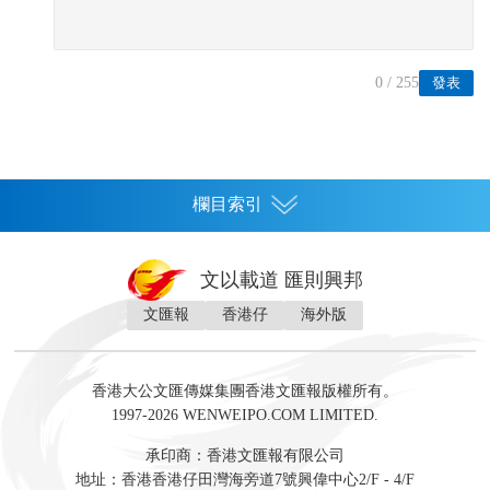
0
/ 255
發表
欄目索引
首頁
文以載道 匯則興邦
香港
文匯報
香港仔
海外版
神州
灣區生活
灣區企業
灣區文化
灣區旅遊
灣區人
灣區人才
灣區政策
灣區服務易
經濟
財經
地產
投資
財評
數字經濟
經湋論
香港大公文匯傳媒集團香港文匯報版權所有。
國際
1997-2026 WENWEIPO.COM LIMITED.
評論
社評
評論
快評
來論
視頻
新聞
訪談
直播
經湋論
承印商：香港文匯報有限公司
軍事
地址：香港香港仔田灣海旁道7號興偉中心2/F - 4/F