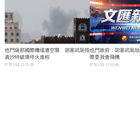
也門薩那國際機場遭空襲 胡塞武裝指
也門政府：胡塞武裝劫
責沙特破壞停火進程
際委員會飛機
07月13日 12:15:38
07月13日 11:53:46