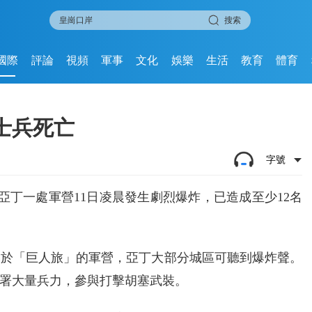
搜索
國際
評論
視頻
軍事
文化
娛樂
生活
教育
體育
士兵死亡
字號
亞丁一處軍營11日凌晨發生劇烈爆炸，已造成至少12名
屬於「巨人旅」的軍營，亞丁大部分城區可聽到爆炸聲。
署大量兵力，參與打擊胡塞武裝。