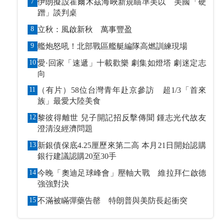
7
伊朗擬設霍爾木茲海峽新規瞄準美以 美國「硬
蹭」談判桌
8
立秋：風啟新秋 萬事豐盈
9
艦炮怒吼！北部戰區艦艇編隊高燃訓練現場
10
愛·回家「速遞」十載歡樂 劇集如燈塔 劇迷定志
向
11
（有片）58位台灣青年赴京參訪 超1/3「首來
族」最愛大陸美食
12
黎彼得離世 兒子開記招反擊傳聞 鍾志光代故友
澄清沒經濟問題
13
新銀債保底4.25厘歷來第二高 本月21日開始認購
銀行建議認購20至30手
14
今晚「奧迪足球峰會」壓軸大戰 維拉拜仁啟德
強強對決
15
不滿被瞞彈藥告罄 特朗普與美防長起衝突