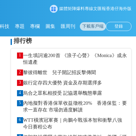
媒體矩陣
爆料專線
文匯報
香港仔
海外版
科技
專題
專欄
圖集
匯周刊
下載客戶端
登錄
排行榜
1
一生填詞逾200首 《浪子心聲》《Monica》成永
恒遺產
2
黎彼得離世 兒子開記招反擊傳聞
3
銀行定存四大優勢 資金及存期選擇多
4
烏合之眾私相授受 記協選舉醜態畢露
5
內地擬對香港保單收益徵稅20% 香港保監：要
求一直存在 市場勿過度解讀
6
WTT橫濱冠軍賽｜向鵬今戰張本智和衝擊八強
今日賽程公布