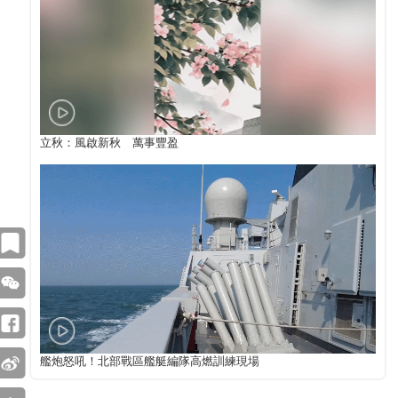
立秋：風啟新秋 萬事豐盈
艦炮怒吼！北部戰區艦艇編隊高燃訓練現場