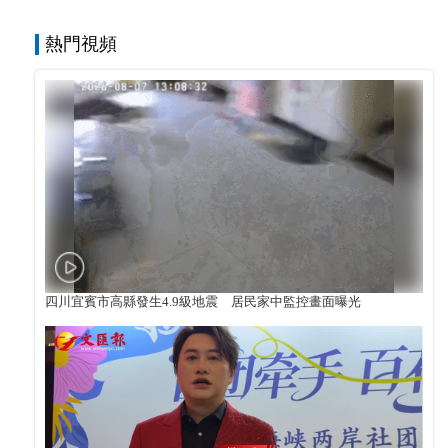
熱門視頻
四川宜賓市高縣發生4.9級地震 居民家中監控畫面曝光