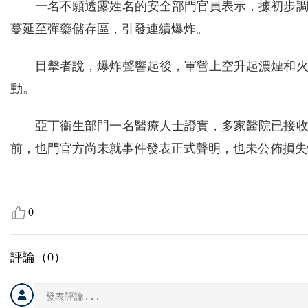
一名不願透露姓名的安全部門官員表示，據初步
蔓延至彈藥儲存區，引發連續爆炸。
目擊者說，爆炸聲響起後，軍營上空升起濃煙和
動。
亞丁衞生部門一名醫療人士證實，多家醫院已接收
前，也門官方尚未就事件發表正式聲明，也未公佈損失
0
評論（
0
）