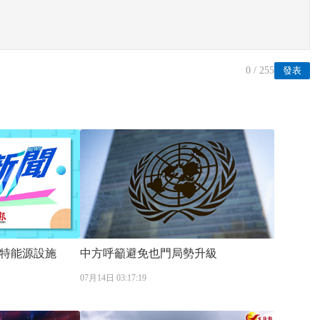
0
/ 255
發表
特能源設施
中方呼籲避免也門局勢升級
07月14日 03:17:19