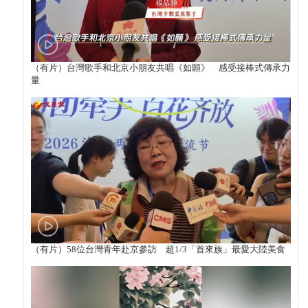
（有片）台灣歌手和北京小朋友共唱《如願》 感受接棒式傳承力
量
（有片）58位台灣青年赴京參訪 超1/3「首來族」最愛大陸美食