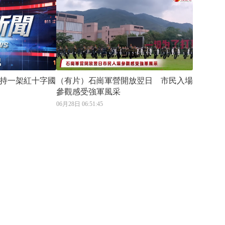
持一架紅十字國
（有片）石崗軍營開放翌日 市民入場
參觀感受強軍風采
06月28日 06:51:45