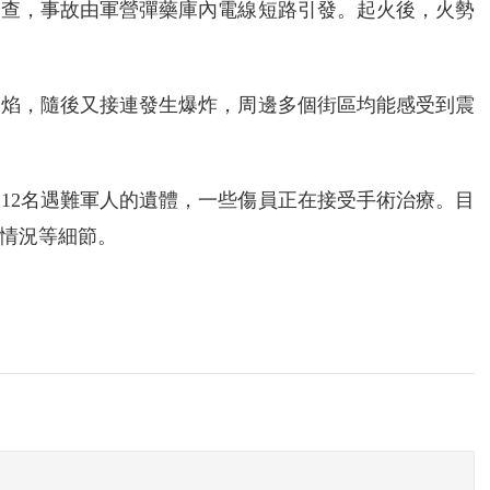
調查，事故由軍營彈藥庫內電線短路引發。起火後，火勢
火焰，隨後又接連發生爆炸，周邊多個街區均能感受到震
12名遇難軍人的遺體，一些傷員正在接受手術治療。目
情況等細節。