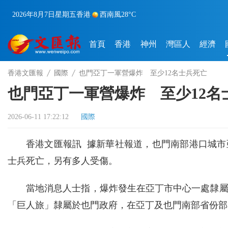
2026年8月7日
星期五
香港
西南風
28°C
首頁
香港
神州
灣區人
經濟
香港文匯報
國際
也門亞丁一軍營爆炸 至少12名士兵死亡
也門亞丁一軍營爆炸 至少12名
2026-06-11 17:22:12
國際
香港文匯報訊 據新華社報道，也門南部港口城市
士兵死亡，另有多人受傷。
當地消息人士指，爆炸發生在亞丁市中心一處隸
「巨人旅」隸屬於也門政府，在亞丁及也門南部省份部