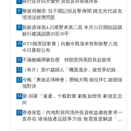
7
銀行定存四大優勢 資金及存期選擇多
8
黎彼得離世 兒子開記招反擊傳聞 鍾志光代故友
澄清沒經濟問題
9
新銀債保底4.25厘歷來第二高 本月21日開始認購
銀行建議認購20至30手
10
WTT橫濱冠軍賽｜向鵬今戰張本智和衝擊八強
今日賽程公布
11
不滿被瞞彈藥告罄 特朗普與美防長起衝突
12
（有片）英97歲婦人「機翼漫步」破世界紀錄
13
今晚「奧迪足球峰會」壓軸大戰 維拉拜仁啟德強
強對決
14
愛·回家「速遞」十載歡樂 劇集如燈塔 劇迷定志
向
15
香港保監：內地對居民境外投資收益繳稅要求一
直存在 港保險產品競爭力強 無需過度解讀「保
單稅」