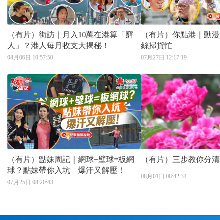
（有片）街訪｜月入10萬在港算「窮
（有片）你點港｜動漫
人」？港人每月收支大揭秘！
絲掃貨忙
08月06日 10:57:50
07月27日 12:17:19
（有片）點妹周記｜網球+壁球=板網
（有片）三步教你分清
球？點妹帶你入坑 爆汗又解壓！
08月01日 08:42:34
07月25日 08:20:43