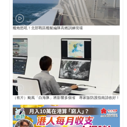
艦炮怒吼！北部戰區艦艇編隊高燃訓練現場
（有片）颱風「白海豚」將影響多個省 專家版防護指南請收好！