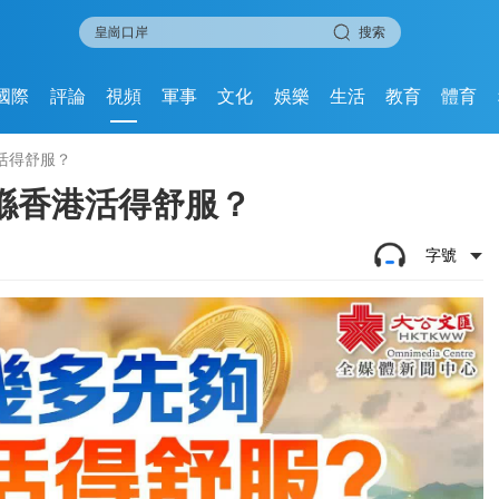
搜索
國際
評論
視頻
軍事
文化
娛樂
生活
教育
體育
活得舒服？
喺香港活得舒服？
字號