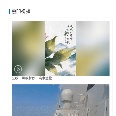
熱門視頻
立秋：風啟新秋 萬事豐盈