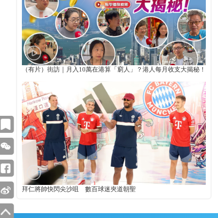
（有片）街訪｜月入10萬在港算「窮人」？港人每月收支大揭秘！
拜仁將帥快閃尖沙咀 數百球迷夾道朝聖