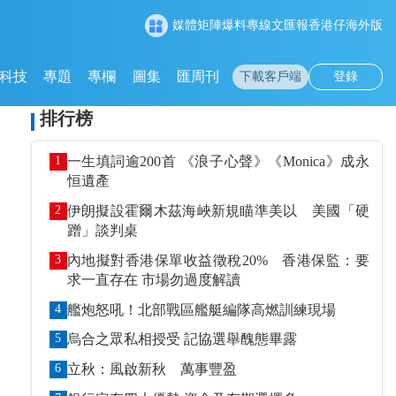
媒體矩陣
爆料專線
文匯報
香港仔
海外版
科技
專題
專欄
圖集
匯周刊
下載客戶端
登錄
排行榜
1
一生填詞逾200首 《浪子心聲》《Monica》成永
恒遺產
2
伊朗擬設霍爾木茲海峽新規瞄準美以 美國「硬
蹭」談判桌
3
內地擬對香港保單收益徵稅20% 香港保監：要
求一直存在 市場勿過度解讀
4
艦炮怒吼！北部戰區艦艇編隊高燃訓練現場
5
烏合之眾私相授受 記協選舉醜態畢露
6
立秋：風啟新秋 萬事豐盈