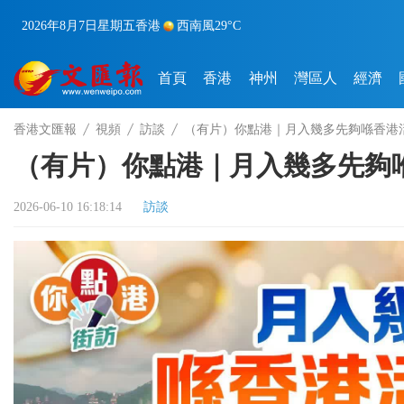
2026年8月7日
星期五
香港
西南風
29°C
首頁
香港
神州
灣區人
經濟
香港文匯報
視頻
訪談
（有片）你點港｜月入幾多先夠喺香港
（有片）你點港｜月入幾多先夠
2026-06-10 16:18:14
訪談