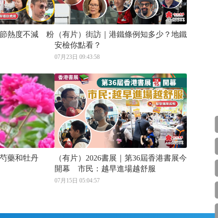
節熱度不減 粉
（有片）街訪｜港鐵條例知多少？地鐵
安檢你點看？
07月23日 09:43:58
芍藥和牡丹
（有片）2026書展｜第36屆香港書展今
開幕 市民：越早進場越舒服
07月15日 05:04:57