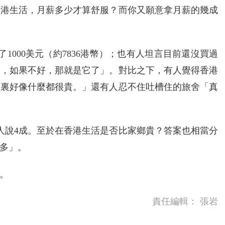
香港生活，月薪多少才算舒服？而你又願意拿月薪的幾成
1000美元（約7836港幣）；也有人坦言目前還沒買過
），如果不好，那就是它了」。對比之下，有人覺得香港
這裏好像什麼都很貴。」還有人忍不住吐槽住的旅舍「真
人說4成。至於在香港生活是否比家鄉貴？答案也相當分
多」。
。
責任編輯：
張岩