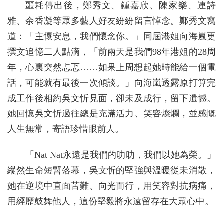
噩耗傳出後，鄭秀文、鍾嘉欣、陳家樂、連詩
雅、余香凝等眾多藝人好友紛紛留言悼念。鄭秀文寫
道：「主懷安息，我們懷念你。」同屆港姐向海嵐更
撰文追憶二人點滴，「前兩天是我們98年港姐的28周
年，心裏突然忐忑……如果上周想起她時能給一個電
話，可能就有最後一次傾談。」向海嵐透露原打算完
成工作後相約吳文忻見面，卻未及成行，留下遺憾。
她回憶吳文忻過往總是充滿活力、笑容燦爛，並感慨
人生無常，寄語珍惜眼前人。
「Nat Nat永遠是我們的叻叻，我們以她為榮。」
縱然生命短暫落幕，吳文忻的堅強與溫暖從未消散，
她在逆境中直面苦難、向光而行，用笑容對抗病痛，
用經歷鼓舞他人，這份堅毅將永遠留存在大眾心中。