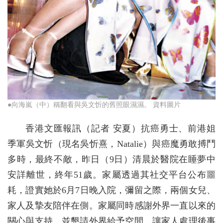
●向海嵐（中）稱翻看與吳文忻的舊照眼濕濕。 資料圖片
香港文匯報訊（記者 安夏）抗癌勇士、前港姐
季軍吳文忻（現名吳忻熹，Natalie）與癌魔勇敢搏鬥
多時，最終不敵，昨日（9日）清晨於醫院在睡夢中
安詳離世，終年51歲。家屬透過其社交平台公布噩
耗，證實她於6月7日晚入院，彌留之際，兩個女兒、
家人及摯友陪伴在側。家屬同時感謝外界一直以來的
關心與支持，並懇請外界給予空間，讓家人處理後事