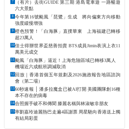
7
（有片）去街GUIDE 第三期 港島電車遊 一路暢遊
六大景點
8
今年第16號颱風「琵鷺」生成 將向偏東方向移動
強度緩慢增強
9
橙色預警！「白海豚」直撲華東 上海福建已轉移
超23萬人
10
佳士得辦世界盃慈善拍賣 BTS成員Jimin表演上衣11
萬美元成交
11
颱風「白海豚」逼近！上海危險區域已轉移3萬人
機場近六成航班調減取消
12
回放｜香港首個五年規劃及2026施政報告地區諮詢
會（第二場）
13
60秒速報 │ 潘多拉魔盒已被AI打開 美國團隊創16種
本不存在的病毒
14
合照握手破不和傳聞 滕麗名稱與林淑敏非朋友
15
率劉嘉玲迪麗熱巴走遍4區謝票 周星馳向香港送上獨
有結局彩蛋