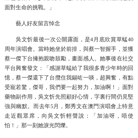
面對生命的挑戰。」
藝人好友留言悼念
吳文忻最後一次公開露面，是4月底欣賞草蜢40
周年演唱會。當時她坐於前排，與蔡一智握手，並獲
蔡一傑下台擁抱親吻鼓勵，畫面感人。她事後在社交
平台興奮發文：「感謝草蜢給了我很多青少年時的回
憶，蔡一傑還下了台攬住我錫咗一啖，超興奮，有點
受寵若驚，傑哥，我們要一起努力，加油啊！」面對
藥物副作用，吳文忻先照顧好心情，字裏行間仍見堅
強與幽默。而去年5月，鄭秀文在澳門演唱會上特意
走近觀眾席，向吳文忻輕聲說：「加油呀，唔使
怕！」那一刻她淚光閃爍。