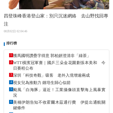
四登珠峰香港登山家：別只沉迷網絡 去山野找回專
注
08月02日 02:04:46
排行榜
1
獲馬國明讚疊字得意 郭柏妍澄清非「綠茶」
2
WTT橫濱冠軍賽｜國乒三朵金花圍剿張本美和 今
日賽程公布
3
深圳「科技奇觀」吸客 老外入境增逾兩成
4
視女兒為推動力 鍾培生歸心似箭
5
颱風「白海豚」逼近！工業攝像頭直擊海上風暴實
況
6
美稱伊朗告知不收霍爾木茲通行費 伊提出通航關
鍵條件