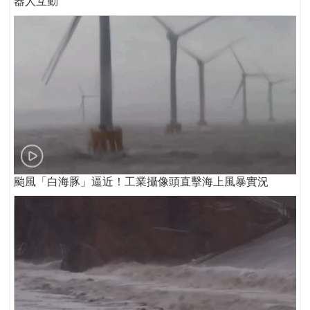
器人互動
颱風「白海豚」逼近！工業攝像頭直擊海上風暴實況