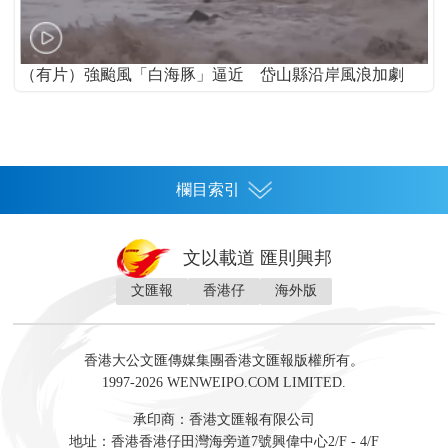
（有片）強颱風「白海豚」逼近 岱山縣沿岸風浪加劇
欄目索引
首頁
文以載道 匯則興邦
香港
文匯報
香港仔
海外版
神州
灣區生活
灣區企業
灣區文化
灣區旅遊
灣區人
灣區人才
灣區政策
灣區服務易
經濟
財經
地產
投資
財評
數字經濟
經湋論
香港大公文匯傳媒集團香港文匯報版權所有。
國際
1997-2026 WENWEIPO.COM LIMITED.
評論
社評
評論
快評
來論
視頻
新聞
訪談
直播
經湋論
承印商：香港文匯報有限公司
軍事
地址：香港香港仔田灣海旁道7號興偉中心2/F - 4/F