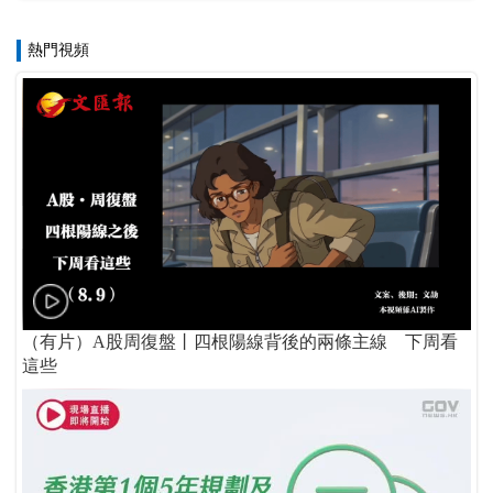
熱門視頻
（有片）A股周復盤丨四根陽線背後的兩條主線 下周看
這些