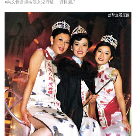
●吳文忻曾攜兩個女兒行騷。 資料圖片