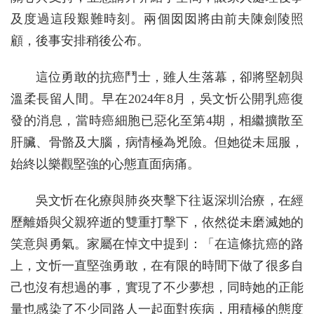
及度過這段艱難時刻。兩個囡囡將由前夫陳劍陵照
顧，後事安排稍後公布。
這位勇敢的抗癌鬥士，雖人生落幕，卻將堅韌與
溫柔長留人間。早在2024年8月，吳文忻公開乳癌復
發的消息，當時癌細胞已惡化至第4期，相繼擴散至
肝臟、骨骼及大腦，病情極為兇險。但她從未屈服，
始終以樂觀堅強的心態直面病痛。
吳文忻在化療與肺炎夾擊下往返深圳治療，在經
歷離婚與父親猝逝的雙重打擊下，依然從未磨滅她的
笑意與勇氣。家屬在悼文中提到：「在這條抗癌的路
上，文忻一直堅強勇敢，在有限的時間下做了很多自
己也沒有想過的事，實現了不少夢想，同時她的正能
量也感染了不少同路人一起面對疾病，用積極的態度