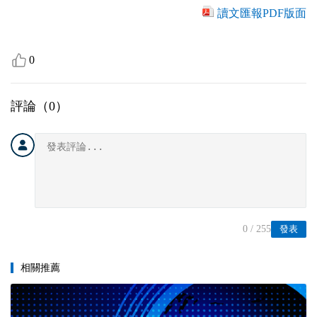
讀文匯報PDF版面
0
評論（
0
）
0
/ 255
發表
相關推薦