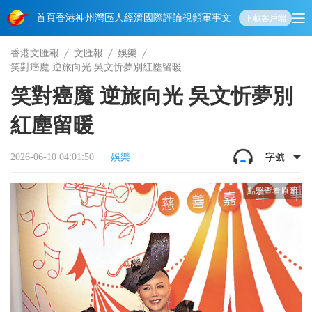
首頁
香港
神州
灣區人
經濟
國際
評論
視頻
軍事
文化
娛樂
生活
教育
體
下載客戶端
香港文匯報
文匯報
娛樂
笑對癌魔 逆旅向光 吳文忻夢別紅塵留暖
笑對癌魔 逆旅向光 吳文忻夢別
紅塵留暖
2026-06-10 04:01:50
娛樂
字號