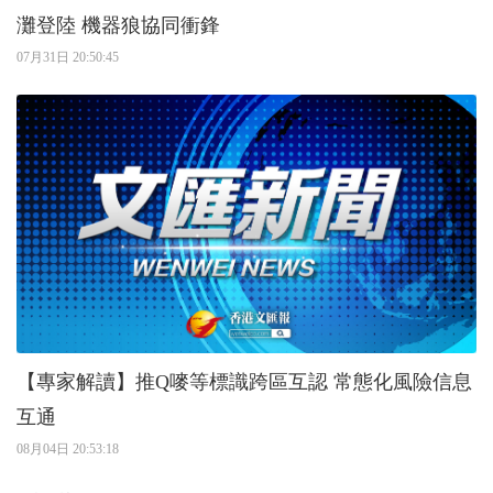
灘登陸 機器狼協同衝鋒
07月31日 20:50:45
【專家解讀】推Q嘜等標識跨區互認 常態化風險信息
互通
08月04日 20:53:18