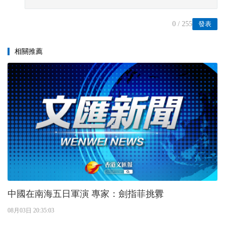
0
/ 255
發表
相關推薦
中國在南海五日軍演 專家：劍指菲挑釁
08月03日 20:35:03