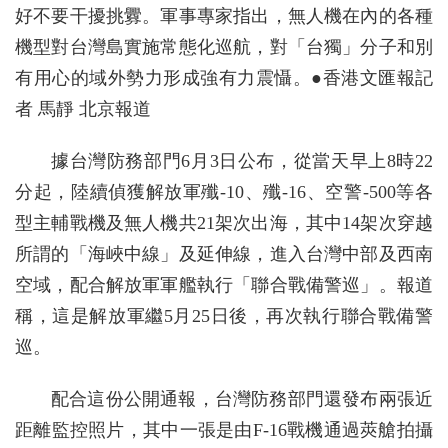
好不要干擾挑釁。軍事專家指出，無人機在內的各種
機型對台灣島實施常態化巡航，對「台獨」分子和別
有用心的域外勢力形成強有力震懾。●香港文匯報記
者 馬靜 北京報道
據台灣防務部門6月3日公布，從當天早上8時22
分起，陸續偵獲解放軍殲-10、殲-16、空警-500等各
型主輔戰機及無人機共21架次出海，其中14架次穿越
所謂的「海峽中線」及延伸線，進入台灣中部及西南
空域，配合解放軍軍艦執行「聯合戰備警巡」。報道
稱，這是解放軍繼5月25日後，再次執行聯合戰備警
巡。
配合這份公開通報，台灣防務部門還發布兩張近
距離監控照片，其中一張是由F-16戰機通過莢艙拍攝