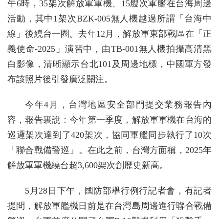
午6時，35架次解放軍軍機、15艘次軍艦在台海周邊
活動，其中1架次BZK-005無人機越過所謂「台海中
線」後繞台一圈。去年12月，解放軍東部戰區在「正
義使命-2025」演習中，由TB-001無人機拍攝高清黑
白影像，清晰顯示台北101及周邊地標，中國軍方發
布該照片後引發廣泛關注。
今年4月，台灣地區安全部門提交業務報告內
容，報告裏說：今年第一季度，解放軍軍機在台海的
巡邏架次達到了420架次，協同軍艦同步執行了10次
「聯合戰備警巡」。在此之前，台灣方面稱，2025年
解放軍軍機繞台超3,600架次創歷史新高。
5月28日下午，國防部舉行例行記者會，有記者
提問，解放軍艦機日前是在台灣島周邊進行聯合戰備