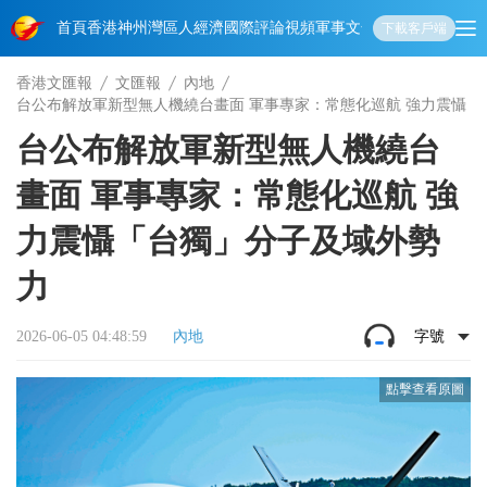
首頁
香港
神州
灣區人
經濟
國際
評論
視頻
軍事
文化
娛樂
生活
教育
體
下載客戶端
香港文匯報
文匯報
內地
台公布解放軍新型無人機繞台畫面 軍事專家：常態化巡航 強力震懾「
台公布解放軍新型無人機繞台
畫面 軍事專家：常態化巡航 強
力震懾「台獨」分子及域外勢
力
2026-06-05 04:48:59
內地
字號