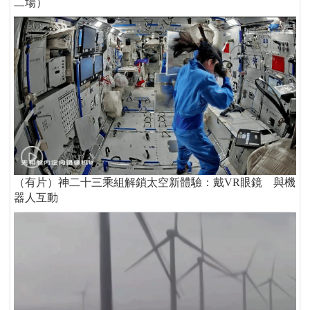
二場）
（有片）神二十三乘組解鎖太空新體驗：戴VR眼鏡 與機
器人互動