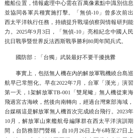
艦船位置，情報處理中心需在百萬像素點中識別信息
並協同各軍兵種實施打擊。「無偵-10」曾多次前出
西太平洋執行任務，持續提升戰場偵察與情報研判能
力。2025年9月3日，「無偵-10」亮相紀念中國人民
抗日戰爭暨世界反法西斯戰爭勝利80周年閱兵式。
國防部：「台獨」武裝最好不要干擾挑釁
事實上，包括無人機在內的解放軍戰機繞台島巡
航早已常態化。早在2022年7月，台軍「漢光」演習
第一天，1架解放軍TB-001「雙尾蠍」無人機從東海
飛過宮古海峽，然後向南轉向，經過台灣東部海域，
台媒稱這是解放軍無人機首次完成繞台飛行。2023年
10月，解放軍山東艦航母編隊群在西太平洋演訓期
間，台防務部門聲稱，自10月26日上午6時至27日上