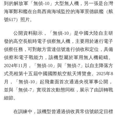
到的解放軍「無偵-10」大型無人機，另一張是台灣
海軍鄭和艦在台島西南海域監控的海軍景德鎮艦（舷
號617）照片。
公開資料顯示，「無偵-10」是中國大陸自主研
發的高空長航時電子偵察無人機，主要用於遂行電子
偵察任務，可對敵方雷達信號進行偵收和定位，具備
偵察和電子戰能力，該機型屬於軍用無人機範疇。
2024年11月，「無偵-10」與「無偵-7」以自主降落方
式亮相第十五屆中國國際航空航天博覽會。2025年8
月，「無偵-10」起飛畫面首次通過央視軍事公開，
並與「無偵-7」實現首次動態同框，展示了由訓轉戰
細節。
在訓練中，該機型曾通過偵收異常信號鎖定目標