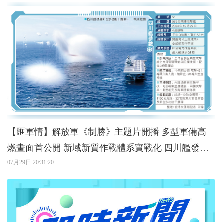
【匯軍情】解放軍《制勝》主題片開播 多型軍備高
燃畫面首公開 新域新質作戰體系實戰化 四川艦發射
新型多功能干擾彈
07月29日 20:31:20