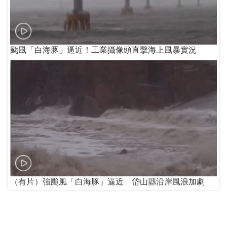
颱風「白海豚」逼近！工業攝像頭直擊海上風暴實況
（有片）強颱風「白海豚」逼近 岱山縣沿岸風浪加劇