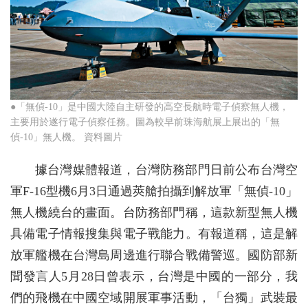
●「無偵-10」是中國大陸自主研發的高空長航時電子偵察無人機，
主要用於遂行電子偵察任務。圖為較早前珠海航展上展出的「無
偵-10」無人機。 資料圖片
據台灣媒體報道，台灣防務部門日前公布台灣空
軍F-16型機6月3日通過莢艙拍攝到解放軍「無偵-10」
無人機繞台的畫面。台防務部門稱，這款新型無人機
具備電子情報搜集與電子戰能力。有報道稱，這是解
放軍艦機在台灣島周邊進行聯合戰備警巡。國防部新
聞發言人5月28日曾表示，台灣是中國的一部分，我
們的飛機在中國空域開展軍事活動，「台獨」武裝最