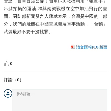
警巡，台軍首度公開了台軍F-16戰機利用「狙擊手」
吊艙拍攝的運油-20與兩架戰機在空中加油飛行的畫
面。國防部新聞發言人蔣斌表示，台灣是中國的一部
分，我們的飛機在中國空域開展軍事活動，「台獨」
武裝最好不要干擾挑釁。
讀文匯報PDF版面
0
評論（
0
）