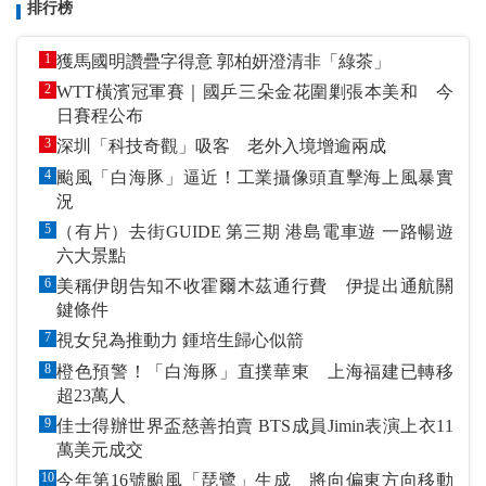
排行榜
1
獲馬國明讚疊字得意 郭柏妍澄清非「綠茶」
2
WTT橫濱冠軍賽｜國乒三朵金花圍剿張本美和 今
日賽程公布
3
深圳「科技奇觀」吸客 老外入境增逾兩成
4
颱風「白海豚」逼近！工業攝像頭直擊海上風暴實
況
5
（有片）去街GUIDE 第三期 港島電車遊 一路暢遊
六大景點
6
美稱伊朗告知不收霍爾木茲通行費 伊提出通航關
鍵條件
7
視女兒為推動力 鍾培生歸心似箭
8
橙色預警！「白海豚」直撲華東 上海福建已轉移
超23萬人
9
佳士得辦世界盃慈善拍賣 BTS成員Jimin表演上衣11
萬美元成交
10
今年第16號颱風「琵鷺」生成 將向偏東方向移動