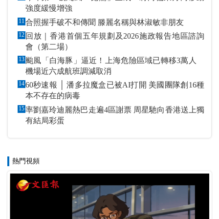
強度緩慢增強
11
合照握手破不和傳聞 滕麗名稱與林淑敏非朋友
12
回放｜香港首個五年規劃及2026施政報告地區諮詢
會（第二場）
13
颱風「白海豚」逼近！上海危險區域已轉移3萬人
機場近六成航班調減取消
14
60秒速報 │ 潘多拉魔盒已被AI打開 美國團隊創16種
本不存在的病毒
15
率劉嘉玲迪麗熱巴走遍4區謝票 周星馳向香港送上獨
有結局彩蛋
熱門視頻