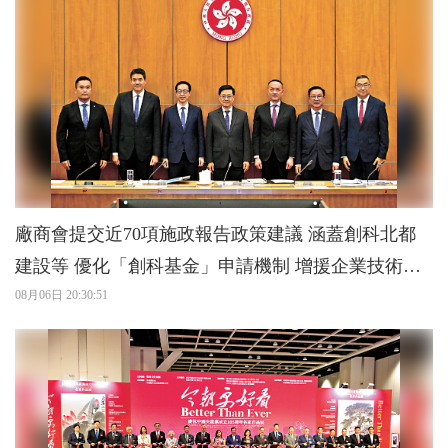
廠商會提交近70項施政報告政策建議 涵蓋創科北都
建設等 優化「創科基金」申請機制 增援企業技術應
用
08月06日 20:30:51