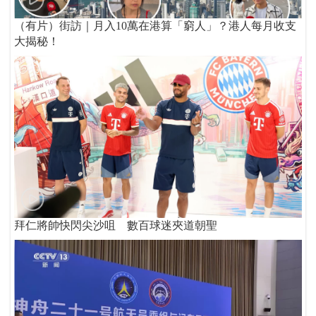
（有片）街訪｜月入10萬在港算「窮人」？港人每月收支
大揭秘！
拜仁將帥快閃尖沙咀 數百球迷夾道朝聖