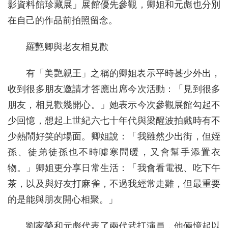
影資料館珍藏展」展館優先參觀，卿姐和元彪也分別
在自己的作品前拍照留念。
羅艷卿與老友相見歡
有「美艷親王」之稱的卿姐表示平時甚少外出，
收到很多朋友邀請才答應出席今次活動：「見到很多
朋友，相見歡幾開心。」她表示今次參觀展館勾起不
少回憶，想起上世紀六七十年代與梁醒波拍戲時有不
少熱鬧好笑的場面。卿姐說：「我雖然少出街，但姪
孫、徒弟徒孫也不時噓寒問暖，又會幫手添置衣
物。」卿姐更分享日常生活：「我會看電視、吃下午
茶，以及與好友打麻雀，不過我經常走雞，但最重要
的是能與朋友開心相聚。」
劉家榮和元彪代表了兩代武打演員，他倆憶起以