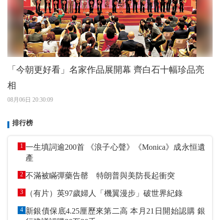
「今朝更好看」名家作品展開幕 齊白石十幅珍品亮
相
08月06日 20:30:09
排行榜
1
一生填詞逾200首 《浪子心聲》《Monica》成永恒遺
產
2
不滿被瞞彈藥告罄 特朗普與美防長起衝突
3
（有片）英97歲婦人「機翼漫步」破世界紀錄
4
新銀債保底4.25厘歷來第二高 本月21日開始認購 銀