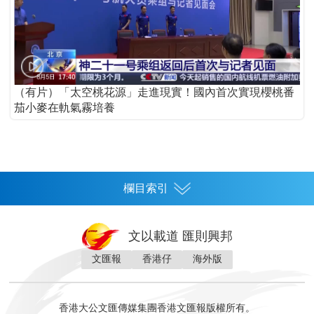
（有片）「太空桃花源」走進現實！國內首次實現櫻桃番
茄小麥在軌氣霧培養
欄目索引
首頁
文以載道 匯則興邦
香港
文匯報
香港仔
海外版
神州
灣區生活
灣區企業
灣區文化
灣區旅遊
灣區人
灣區人才
灣區政策
灣區服務易
經濟
財經
地產
投資
財評
數字經濟
經湋論
香港大公文匯傳媒集團香港文匯報版權所有。