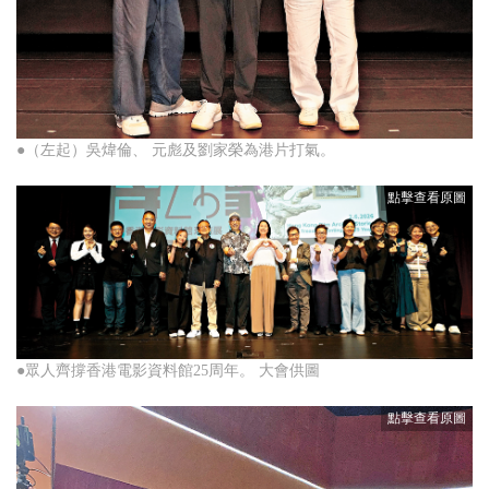
●（左起）吳煒倫、 元彪及劉家榮為港片打氣。
●眾人齊撐香港電影資料館25周年。 大會供圖