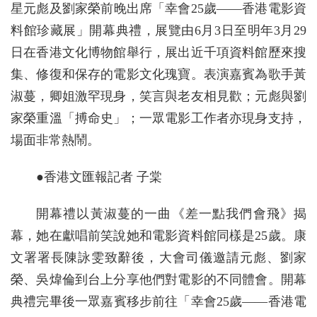
星元彪及劉家榮前晚出席「幸會25歲——香港電影資
料館珍藏展」開幕典禮，展覽由6月3日至明年3月29
日在香港文化博物館舉行，展出近千項資料館歷來搜
集、修復和保存的電影文化瑰寶。表演嘉賓為歌手黃
淑蔓，卿姐激罕現身，笑言與老友相見歡；元彪與劉
家榮重溫「搏命史」；一眾電影工作者亦現身支持，
場面非常熱鬧。
●香港文匯報記者 子棠
開幕禮以黃淑蔓的一曲《差一點我們會飛》揭
幕，她在獻唱前笑說她和電影資料館同樣是25歲。康
文署署長陳詠雯致辭後，大會司儀邀請元彪、劉家
榮、吳煒倫到台上分享他們對電影的不同體會。開幕
典禮完畢後一眾嘉賓移步前往「幸會25歲——香港電