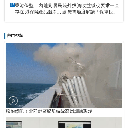
15
香港保監：內地對居民境外投資收益繳稅要求一直
存在 港保險產品競爭力強 無需過度解讀「保單稅」
熱門視頻
艦炮怒吼！北部戰區艦艇編隊高燃訓練現場