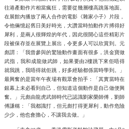
往港產動作片相當瘋狂，需要從幾層樓高跳落地面。
在展館內播放了兩人合作的電影《雜家小子》片段，
令他倆憶起舊日美好時光，大讚當時拍動作片搏得好
犀利，是兩人很輝煌的年代，因此很開心這些精彩片
段被保存並在展覽上展出，令更多人可以欣賞到。元
彪謂：「我曾參與的驚險動作畫面有很多，洪金寶做
武指，我和成龍做武師，如果要由2樓跳下來佢唔得
就我跳，我唔得就佢跳，好多經驗都係當時學到。」
最興奮的是當年午夜場有觀眾會拍手：「其實當時在
銀幕上未必看到自己，但知道這個動作是自己做便興
奮。」元彪由龍虎武師時代已認識劉家榮師傅，劉師
傅謙稱：「我都識打，但元彪打得更犀利，動作危險
少少，他也會擔心，不讓我去做。」