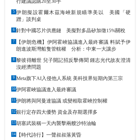
行建議認購20至30手
5
伊朗擬設霍爾木茲海峽新規瞄準美以 美國「硬
蹭」談判桌
6
針對中國芯片供應鏈 美擬對多晶矽加徵15%關稅
7
【伊朗危機】伊阿霍峽協議進入最終審議 料賦予伊
朗進波斯灣船隻管轄權 分析：中東一大讓步
8
黎彼得離世 兒子開記招反擊傳聞 鍾志光代故友澄清
沒經濟問題
9
Meta旗下AI入侵他人系統 美科技界短期內第三宗
10
伊阿霍峽協議進入最終審議
11
伊朗將與阿曼達協議 或變相取霍峽控制權
12
銀行定存四大優勢 資金及存期選擇多
13
胡塞武裝稱一天內襲擊兩艘沙特油輪
14
【時代詩行】一聲叔叔落黃昏