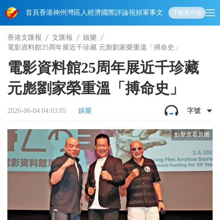
首頁
香港
神州
灣區人
經濟
國際
評論
視頻
軍事
文化
娛樂
生活
教育
體
下載客戶端
香港文匯報
文匯報
娛樂
電影資料館25周年展近千珍藏 元彪劉家榮重溫「搏命史」
電影資料館25周年展近千珍藏
元彪劉家榮重溫「搏命史」
2026-06-04 04:03:05
娛樂
字號