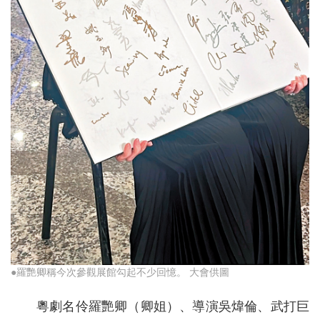
●羅艷卿稱今次參觀展館勾起不少回憶。 大會供圖
粵劇名伶羅艷卿（卿姐）、導演吳煒倫、武打巨