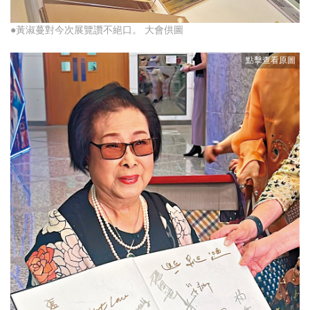
●黃淑蔓對今次展覽讚不絕口。 大會供圖