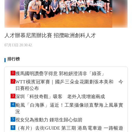
人才辦慕尼黑辦比賽 招攬歐洲創科人才
07月13日 20:30:42
排行榜
1
獲馬國明讚疊字得意 郭柏妍澄清非「綠茶」
2
WTT橫濱冠軍賽｜國乒三朵金花圍剿張本美和 今
日賽程公布
3
深圳「科技奇觀」吸客 老外入境增逾兩成
4
颱風「白海豚」逼近！工業攝像頭直擊海上風暴實
況
5
視女兒為推動力 鍾培生歸心似箭
6
（有片）去街GUIDE 第三期 港島電車遊 一路暢遊