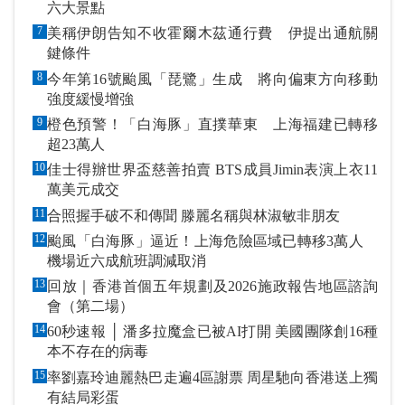
六大景點
7
美稱伊朗告知不收霍爾木茲通行費 伊提出通航關
鍵條件
8
今年第16號颱風「琵鷺」生成 將向偏東方向移動
強度緩慢增強
9
橙色預警！「白海豚」直撲華東 上海福建已轉移
超23萬人
10
佳士得辦世界盃慈善拍賣 BTS成員Jimin表演上衣11
萬美元成交
11
合照握手破不和傳聞 滕麗名稱與林淑敏非朋友
12
颱風「白海豚」逼近！上海危險區域已轉移3萬人
機場近六成航班調減取消
13
回放｜香港首個五年規劃及2026施政報告地區諮詢
會（第二場）
14
60秒速報 │ 潘多拉魔盒已被AI打開 美國團隊創16種
本不存在的病毒
15
率劉嘉玲迪麗熱巴走遍4區謝票 周星馳向香港送上獨
有結局彩蛋