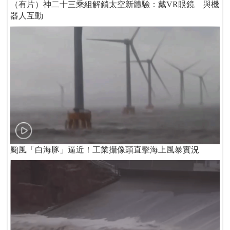
（有片）神二十三乘組解鎖太空新體驗：戴VR眼鏡 與機
器人互動
颱風「白海豚」逼近！工業攝像頭直擊海上風暴實況