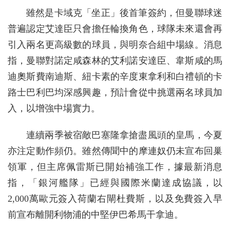
雖然是卡域克「坐正」後首筆簽約，但曼聯球迷
普遍認定艾達臣只會擔任輪換角色，球隊未來還會再
引入兩名更高級數的球員，與明奈合組中場線。消息
指，曼聯對諾定咸森林的艾利諾安達臣、韋斯咸的馬
迪奧斯費南迪斯、紐卡素的辛度東拿利和白禮頓的卡
路士巴利巴均深感興趣，預計會從中挑選兩名球員加
入，以增強中場實力。
連續兩季被宿敵巴塞隆拿搶盡風頭的皇馬，今夏
亦注定動作頻仍。雖然傳聞中的摩連奴仍未宣布回巢
領軍，但主席佩雷斯已開始補強工作，據最新消息
指，「銀河艦隊」已經與國際米蘭達成協議，以
2,000萬歐元簽入荷蘭右閘杜費斯，以及免費簽入早
前宣布離開利物浦的中堅伊巴希馬干拿迪。