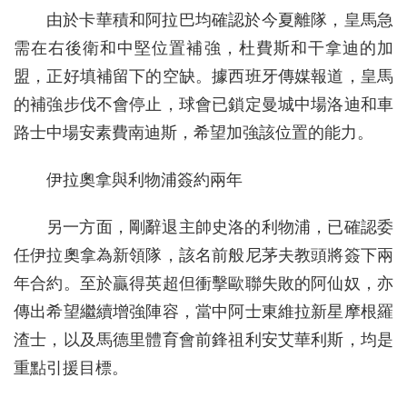
由於卡華積和阿拉巴均確認於今夏離隊，皇馬急
需在右後衛和中堅位置補強，杜費斯和干拿迪的加
盟，正好填補留下的空缺。據西班牙傳媒報道，皇馬
的補強步伐不會停止，球會已鎖定曼城中場洛迪和車
路士中場安素費南迪斯，希望加強該位置的能力。
伊拉奧拿與利物浦簽約兩年
另一方面，剛辭退主帥史洛的利物浦，已確認委
任伊拉奧拿為新領隊，該名前般尼茅夫教頭將簽下兩
年合約。至於贏得英超但衝擊歐聯失敗的阿仙奴，亦
傳出希望繼續增強陣容，當中阿士東維拉新星摩根羅
渣士，以及馬德里體育會前鋒祖利安艾華利斯，均是
重點引援目標。