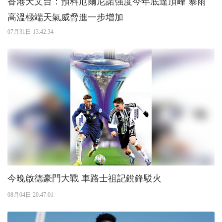
香港天文台：預料厄爾尼諾強度今年底達頂峰 暴雨
高溫極端天氣威脅進一步增加
07月31日 13:42:34
今晚啟德豪門大戰 車路士祖記銳鋒駁火
08月04日 20:47:01