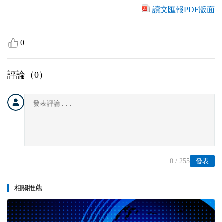
讀文匯報PDF版面
0
評論（
0
）
0
/ 255
發表
相關推薦