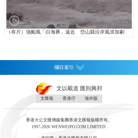
（有片）強颱風「白海豚」逼近 岱山縣沿岸風浪加劇
欄目索引
首頁
文以載道 匯則興邦
香港
文匯報
香港仔
海外版
神州
灣區生活
灣區企業
灣區文化
灣區旅遊
灣區人
灣區人才
灣區政策
灣區服務易
經濟
財經
地產
投資
財評
數字經濟
經湋論
香港大公文匯傳媒集團香港文匯報版權所有。
國際
1997-2026 WENWEIPO.COM LIMITED.
評論
社評
評論
快評
來論
視頻
新聞
訪談
直播
經湋論