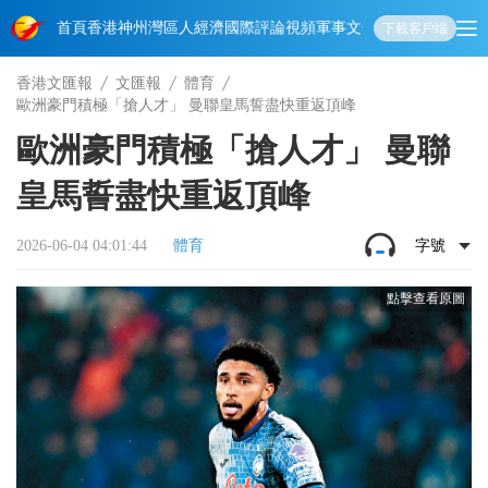
首頁
香港
神州
灣區人
經濟
國際
評論
視頻
軍事
文化
娛樂
生活
教育
體
下載客戶端
香港文匯報
文匯報
體育
歐洲豪門積極「搶人才」 曼聯皇馬誓盡快重返頂峰
歐洲豪門積極「搶人才」 曼聯
皇馬誓盡快重返頂峰
2026-06-04 04:01:44
體育
字號