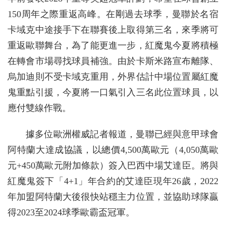
150周年之際重返高峰。在剛過去球季，曼聯於名宿
卡域克中途接手下在聯賽後上取得第三名，來季將可
重返歐聯舞台，為了能更進一步，紅魔鬼今夏將積極
在轉會市場尋找球員補強。由於卡斯米路宣布離隊、
烏加迪則不受卡域克重用，外界估計中場位置屬紅魔
鬼重點引援，今夏將一口氣引入三名此位置球員，以
應付雙線作戰。
據多位歐洲權威記者報道，曼聯已經與意甲球會
阿特蘭大達成協議，以總價4,500萬歐元（4,050萬歐
元+450萬歐元附加條款）簽入巴西中場艾達臣。將與
紅魔鬼簽下「4+1」年合約的艾達臣現年26歲，2022
年加盟阿特蘭大後很快站穩主力位置，並協助球隊贏
得2023至2024球季歐霸盃冠軍。