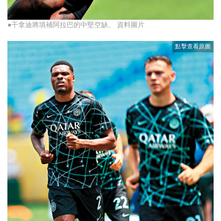
●干拿迪將填補阿拉巴的中堅空缺。 資料圖片