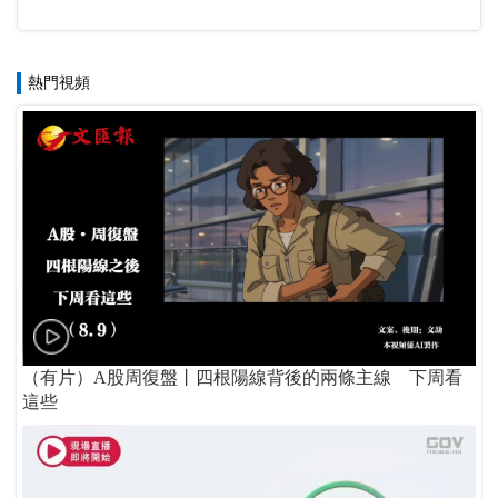
熱門視頻
（有片）A股周復盤丨四根陽線背後的兩條主線 下周看
這些