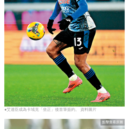
●艾達臣成為卡域克「坐正」後首筆簽約。 資料圖片