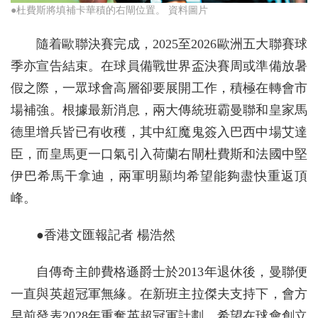
●杜費斯將填補卡華積的右閘位置。 資料圖片
隨着歐聯決賽完成，2025至2026歐洲五大聯賽球
季亦宣告結束。在球員備戰世界盃決賽周或準備放暑
假之際，一眾球會高層卻要展開工作，積極在轉會市
場補強。根據最新消息，兩大傳統班霸曼聯和皇家馬
德里增兵皆已有收穫，其中紅魔鬼簽入巴西中場艾達
臣，而皇馬更一口氣引入荷蘭右閘杜費斯和法國中堅
伊巴希馬干拿迪，兩軍明顯均希望能夠盡快重返頂
峰。
●香港文匯報記者 楊浩然
自傳奇主帥費格遜爵士於2013年退休後，曼聯便
一直與英超冠軍無緣。在新班主拉傑夫支持下，會方
早前發表2028年重奪英超冠軍計劃，希望在球會創立