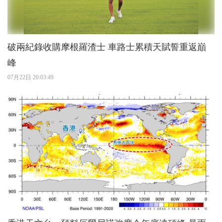
破兩紀錄收購摩根羅渣士 車路士累積天賦誓重返巔
峰
07月22日 20:03:49