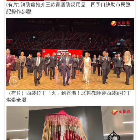
(有片) 消防處推介三款家居防災用品 四字口訣助市民熟
記操作步驟
（有片）西裝拉丁「火」到香港！北舞教師穿西裝跳拉丁
燃爆全場