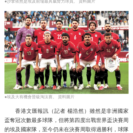
●沙拿依然是埃及前場最具威脅力球員。 資料圖片
●埃及大有機會晉級淘汰賽。 資料圖片
香港文匯報訊（記者 楊浩然）雖然是非洲國家
盃奪冠次數最多球隊，但將第四度出戰世界盃決賽周
的埃及國家隊，至今仍未在決賽周取得過勝利，球隊