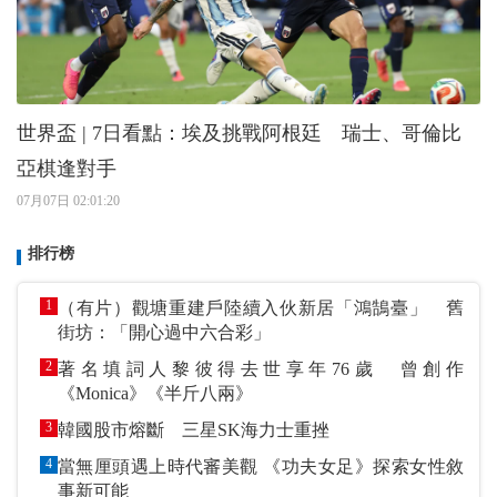
世界盃 | 7日看點：埃及挑戰阿根廷 瑞士、哥倫比
亞棋逢對手
07月07日 02:01:20
排行榜
1
（有片）觀塘重建戶陸續入伙新居「鴻鵠臺」 舊
街坊：「開心過中六合彩」
2
著名填詞人黎彼得去世享年76歲 曾創作
《Monica》《半斤八兩》
3
韓國股市熔斷 三星SK海力士重挫
4
當無厘頭遇上時代審美觀 《功夫女足》探索女性敘
事新可能