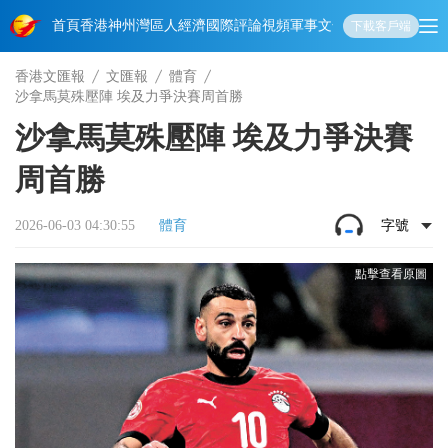
首頁
香港
神州
灣區人
經濟
國際
評論
視頻
軍事
文化
娛樂
生活
教育
體
下載客戶端
香港文匯報
文匯報
體育
沙拿馬莫殊壓陣 埃及力爭決賽周首勝
沙拿馬莫殊壓陣 埃及力爭決賽
周首勝
2026-06-03 04:30:55
體育
字號