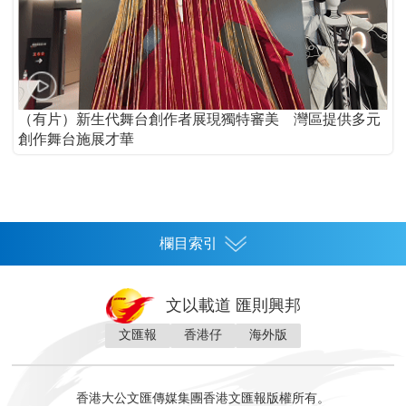
（有片）新生代舞台創作者展現獨特審美 灣區提供多元
創作舞台施展才華
欄目索引
首頁
文以載道 匯則興邦
香港
文匯報
香港仔
海外版
神州
灣區生活
灣區企業
灣區文化
灣區旅遊
灣區人
灣區人才
灣區政策
灣區服務易
經濟
財經
地產
投資
財評
數字經濟
經湋論
香港大公文匯傳媒集團香港文匯報版權所有。