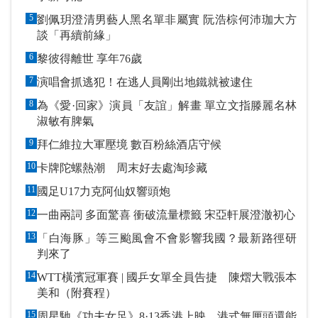
5
劉佩玥澄清男藝人黑名單非屬實 阮浩棕何沛珈大方
談「再續前緣」
6
黎彼得離世 享年76歲
7
演唱會抓逃犯！在逃人員剛出地鐵就被逮住
8
為《愛·回家》演員「友誼」解畫 單立文指滕麗名林
淑敏有脾氣
9
拜仁維拉大軍壓境 數百粉絲酒店守候
10
卡牌陀螺熱潮 周末好去處淘珍藏
11
國足U17力克阿仙奴響頭炮
12
一曲兩詞 多面驚喜 衝破流量標籤 宋亞軒展澄澈初心
13
「白海豚」等三颱風會不會影響我國？最新路徑研
判來了
14
WTT橫濱冠軍賽 | 國乒女單全員告捷 陳熠大戰張本
美和（附賽程）
15
周星馳《功夫女足》8·13香港上映 港式無厘頭還能