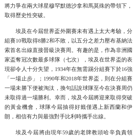
將力爭在兩大球星穆罕默德沙拿和馬莫殊的帶領下，
取得歷史性突破。
埃及在今屆世界盃外圍賽未有遇上太大考驗，分
組賽10戰取得8勝2和不敗，以五分之差力壓布基納法
索首名出線直接晉級決賽周。有趣的是，作為非洲國
家盃奪冠次數最多球隊（七次），埃及在世界盃的表
現卻令人十分失望，1934年在無需踢分組賽下於16強
「一場止步」；1990年和2018年世界盃，則在分組賽
一場未勝下便被淘汰，換句話說球隊至今在決賽周仍
未取得過一場勝利。幸而，埃及今屆將迎來取得突破
的黃金機會，球隊今屆抽得好籤僅遇上新西蘭和伊
朗，相信有力與最強對手比利時攜手出線。
埃及今屆將由現年59歲的老牌教頭哈辛負責領