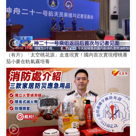
（有片）「太空桃花源」走進現實！國內首次實現櫻桃番
茄小麥在軌氣霧培養