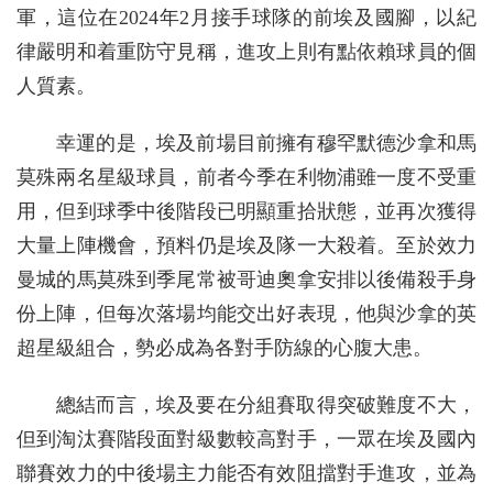
軍，這位在2024年2月接手球隊的前埃及國腳，以紀
律嚴明和着重防守見稱，進攻上則有點依賴球員的個
人質素。
幸運的是，埃及前場目前擁有穆罕默德沙拿和馬
莫殊兩名星級球員，前者今季在利物浦雖一度不受重
用，但到球季中後階段已明顯重拾狀態，並再次獲得
大量上陣機會，預料仍是埃及隊一大殺着。至於效力
曼城的馬莫殊到季尾常被哥迪奧拿安排以後備殺手身
份上陣，但每次落場均能交出好表現，他與沙拿的英
超星級組合，勢必成為各對手防線的心腹大患。
總結而言，埃及要在分組賽取得突破難度不大，
但到淘汰賽階段面對級數較高對手，一眾在埃及國內
聯賽效力的中後場主力能否有效阻擋對手進攻，並為