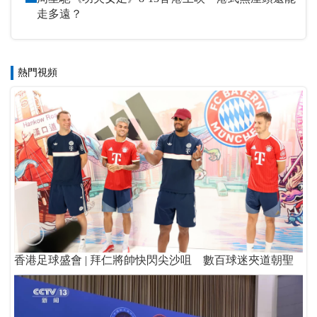
走多遠？
熱門視頻
香港足球盛會 | 拜仁將帥快閃尖沙咀 數百球迷夾道朝聖