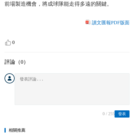
前場製造機會，將成球隊能走得多遠的關鍵。
讀文匯報PDF版面
0
評論（
0
）
0
/ 255
發表
相關推薦