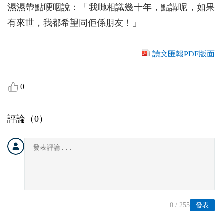
濕濕帶點哽咽說：「我哋相識幾十年，點講呢，如果
有來世，我都希望同佢係朋友！」
讀文匯報PDF版面
0
評論（
0
）
0
/ 255
發表