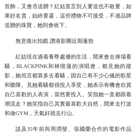
首飾，又會否送贈？紅姑直言別人要送也不敢要，如
果好名貴，始終要還，這些禮物不可接受，不過品牌
送贈的珠寶，她則會收下。
無意復出拍戲 讚港影圈近期蓬勃
紅姑現在過着養尊處優的生活，閒來會去捧場看
騷，BLACKPINK和林憶蓮的演唱會，都見她的蹤
影，她坦言都算多去看騷，因自己有不少心儀的歌星
和樂隊。見她看騷都很投入享受，她表示有機會欣賞
自己喜歡的人表演，當然要投入。笑指她一直都跟着
潮流走？她笑指自己其實最喜歡大自然，閒來去打波
和做GYM，天氣好就去行山。
談及35年前與周潤發、張國榮合作的電影作品