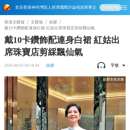
首頁
香港
神州
灣區人
經濟
國際
評論
視頻
軍事
文化
娛樂
生活
教育
體
下載客戶端
香港文匯報
文匯報
娛樂
戴10卡鑽飾配連身白裙 紅姑出席珠寶店剪綵飄仙氣
戴10卡鑽飾配連身白裙 紅姑出
席珠寶店剪綵飄仙氣
2026-06-03 04:18:44
娛樂
字號