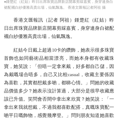
●鍾楚紅（紅姑）昨日出席珠寶品牌新店開幕剪綵嘉賓，身穿連身白
裙配襯白紗優雅高貴出場，仙氣飄逸。 香港文匯報記者阿祖 攝
香港文匯報訊（記者 阿祖）鍾楚紅（紅姑）昨
日出席珠寶品牌新店開幕剪綵嘉賓，身穿連身白裙配
襯白紗優雅高貴出場，仙氣飄逸。
紅姑今日戴上超過10卡的鑽飾，她表示很多珠寶
首飾也如同藝術品相當漂亮，而她本身都有收藏珠
寶，她笑說：「但唔一定拿來戴，好多都自己儲，因
為戴嘅場合唔多，自己又比較casual，收藏主要係因
為喜歡，其實都想戴多啲，都睇心情。」問她的收藏
品價值多少？她表示沒計算過，大部分是很早收藏應
該已升值。笑問會否間中拿出來欣賞？她笑說：「一
拿出來我就想戴，不過我都喜歡配搭，真嘅珠寶配一
啲平日嘅飾物，感覺幾摩登。」問到朋友知道她喜歡