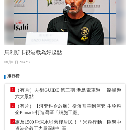
馬利斯卡視港戰為好起點
08月01日 20:42:30
排行榜
1
（有片）去街GUIDE 第三期 港島電車遊 一路暢遊
六大景點
2
（有片）【河套科企啟航】從溫哥華到河套 生物科
企Pinnacle打造灣區「細胞工廠」
3
惠及1500戶深水埗舊樓居民！「米粒行動」匯聚中
資港企義工力量深耕社區