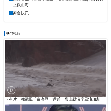
上觀山海
15
舞台快訊
熱門視頻
（有片）強颱風「白海豚」逼近 岱山縣沿岸風浪加劇