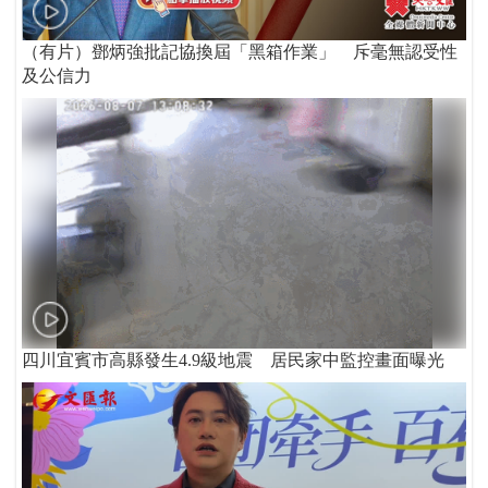
（有片）鄧炳強批記協換屆「黑箱作業」 斥毫無認受性
及公信力
四川宜賓市高縣發生4.9級地震 居民家中監控畫面曝光