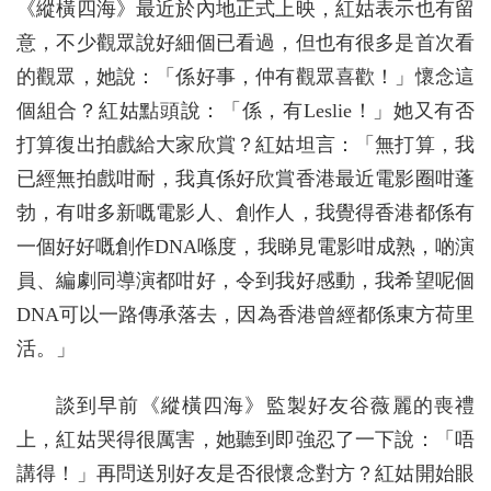
《縱橫四海》最近於內地正式上映，紅姑表示也有留
意，不少觀眾說好細個已看過，但也有很多是首次看
的觀眾，她說：「係好事，仲有觀眾喜歡！」懷念這
個組合？紅姑點頭說：「係，有Leslie！」她又有否
打算復出拍戲給大家欣賞？紅姑坦言：「無打算，我
已經無拍戲咁耐，我真係好欣賞香港最近電影圈咁蓬
勃，有咁多新嘅電影人、創作人，我覺得香港都係有
一個好好嘅創作DNA喺度，我睇見電影咁成熟，啲演
員、編劇同導演都咁好，令到我好感動，我希望呢個
DNA可以一路傳承落去，因為香港曾經都係東方荷里
活。」
談到早前《縱橫四海》監製好友谷薇麗的喪禮
上，紅姑哭得很厲害，她聽到即強忍了一下說：「唔
講得！」再問送別好友是否很懷念對方？紅姑開始眼