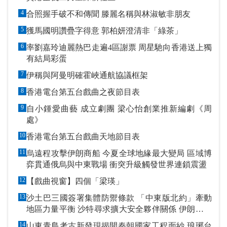
4
合照握手破不和傳聞 滕麗名稱與林淑敏非朋友
5
獲馬國明讚疊字得意 郭柏妍澄清非「綠茶」
6
率劉嘉玲迪麗熱巴走遍4區謝票 周星馳向香港送上獨
有結局彩蛋
7
伊稱與阿曼明確霍峽通航協議框架
8
香港電台第五台戲曲之夜節目表
9
自小鍾愛曲藝 成立劇團 梁心怡創業推新編劇《周
處》
10
香港電台第五台戲曲天地節目表
11
烏遠程攻擊伊朗商船 今夏全球地緣最大變局 區域博
弈貫通俄烏與中東戰場 衝突升級觸發世界連鎖震盪
12
【戲曲視窗】四個「梁瑛」
13
沙土巴三國簽署集體防禦條款 「中東版北約」牽動
地區力量平衡 沙特尋求擴大安全夥伴關係 伊朗潑冷
水促改變政策
14
山東青島考古新發現揭開秦朝國家工程面紗 琅琊台