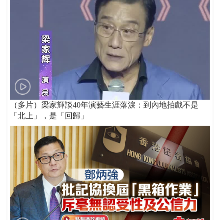
（多片）梁家輝談40年演藝生涯落淚：到內地拍戲不是
「北上」，是「回歸」