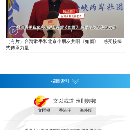
（有片）台灣歌手和北京小朋友共唱《如願》 感受接棒
式傳承力量
欄目索引
首頁
文以載道 匯則興邦
香港
文匯報
香港仔
海外版
神州
灣區生活
灣區企業
灣區文化
灣區旅遊
灣區人
灣區人才
灣區政策
灣區服務易
經濟
財經
地產
投資
財評
數字經濟
經湋論