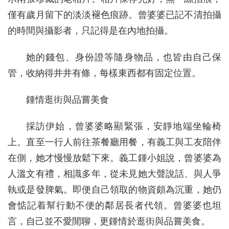
僅有歲月留下的淡淡褪色痕跡。曾婆婆已記不清拍攝
的時間與攝影者，只記得是在內地拍攝。
她的錢包、身份證等隨身物品，也皆由自己保
管，收納得井井有條，每樣東西都有固定位置。
鍾情逛街與品嘗美食
採訪伊始，曾婆婆略顯緊張，安靜地端坐輪椅
上。直至一行人前往茶餐廳用餐，有義工與工友陪伴
在側，她才慢慢放鬆下來。義工鍾小姐說，曾婆婆為
人溫文有禮，相識多年，從未見她大聲說話、與人爭
執或是發脾氣。即便自己領取的物資頗為沉重，她仍
會惦記着幫行動不便的鄰居長者代領。曾婆婆也坦
言，自己並不愛閒聊，更鍾情於逛街與品嘗美食。