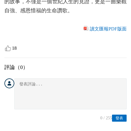
的故事，不僅是一個世紀人生的見證，更是一曲樂觀
自強、感恩惜福的生命讚歌。
讀文匯報PDF版面
18
評論（
0
）
0
/ 255
發表