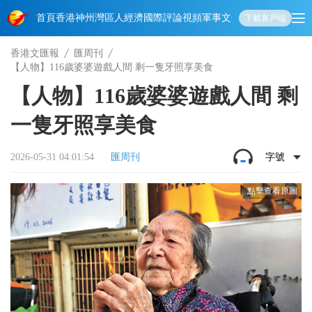
首頁
香港
神州
灣區人
經濟
國際
評論
視頻
軍事
文化
娛樂
生活
教育
體
下載客戶端
香港文匯報
匯周刊
【人物】116歲婆婆遊戲人間 剩一隻牙照享美食
【人物】116歲婆婆遊戲人間 剩
一隻牙照享美食
2026-05-31 04:01:54
匯周刊
字號