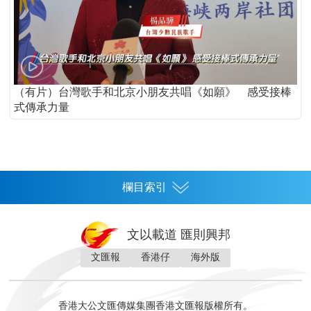
（有片）台灣歌手和北京小朋友共唱《如願》 感受接棒
式傳承力量
欄目索引
首頁
文以載道 匯則興邦
香港
文匯報
香港仔
海外版
神州
灣區生活
灣區企業
灣區文化
灣區旅遊
灣區人
灣區人才
灣區政策
灣區服務易
經濟
財經
地產
投資
財評
數字經濟
經湋論
香港大公文匯傳媒集團香港文匯報版權所有。