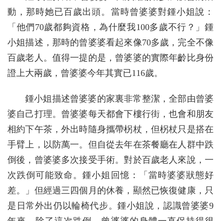
動，那時她已百歲出頭。當時曾婆婆對鍾小姐說：
「他們70歲都夠資格，為什麼我100多歲不行？」鍾
小姐描述，那時的曾婆婆看起來像70多歲，完全不像
百歲老人。值得一提的是，曾婆婆的實際年齡比身份
證上大兩歲，曾婆婆今年其實已116歲。
鍾小姐描述曾婆婆的家裏非常整潔，全部由曾婆
婆自己打理。曾婆婆每天都會下樓行街，也會和朋友
相約下午茶，外出時隨身攜帶柺杖，但柺杖只是搭在
手臂上，以防萬一。但自從去年在茶餐廳在人群中跌
倒後，曾婆婆多次接受手術。對於百歲老人來說，一
次跌倒可能致命。鍾小姐回憶：「當時婆婆狀態好
差。」但經過三四個月的休養，顯然已恢復健康，只
是日常外出仍以輪椅代步。鍾小姐說，認識曾婆婆9