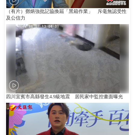
（有片）鄧炳強批記協換屆「黑箱作業」 斥毫無認受性
及公信力
四川宜賓市高縣發生4.9級地震 居民家中監控畫面曝光