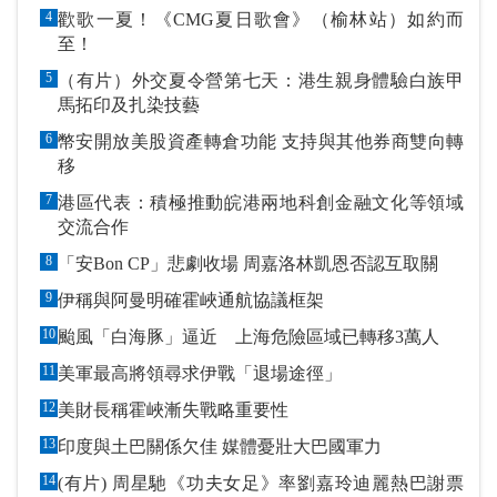
4
歡歌一夏！《CMG夏日歌會》（榆林站）如約而
至！
5
（有片）外交夏令營第七天：港生親身體驗白族甲
馬拓印及扎染技藝
6
幣安開放美股資產轉倉功能 支持與其他券商雙向轉
移
7
港區代表：積極推動皖港兩地科創金融文化等領域
交流合作
8
「安Bon CP」悲劇收場 周嘉洛林凱恩否認互取關
9
伊稱與阿曼明確霍峽通航協議框架
10
颱風「白海豚」逼近 上海危險區域已轉移3萬人
11
美軍最高將領尋求伊戰「退場途徑」
12
美財長稱霍峽漸失戰略重要性
13
印度與土巴關係欠佳 媒體憂壯大巴國軍力
14
(有片) 周星馳《功夫女足》率劉嘉玲迪麗熱巴謝票