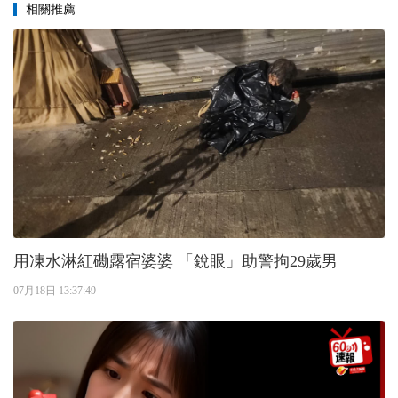
相關推薦
用凍水淋紅磡露宿婆婆 「銳眼」助警拘29歲男
07月18日 13:37:49