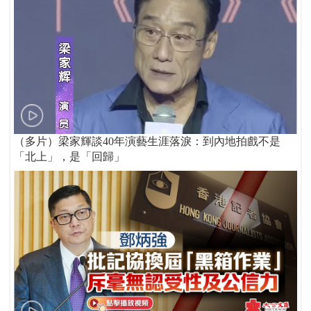
（多片）梁家輝談40年演藝生涯落淚：到內地拍戲不是
「北上」，是「回歸」