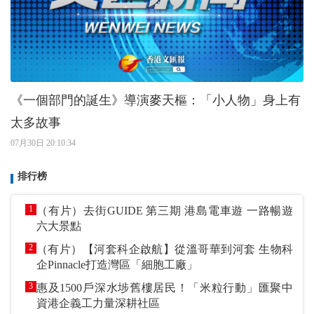
《一個部門的誕生》導演麥天樞：「小人物」身上有
太多故事
07月30日 20:10:34
排行榜
1
（有片）去街GUIDE 第三期 港島電車遊 一路暢遊
六大景點
2
（有片）【河套科企啟航】從溫哥華到河套 生物科
企Pinnacle打造灣區「細胞工廠」
3
惠及1500戶深水埗舊樓居民！「米粒行動」匯聚中
資港企義工力量深耕社區