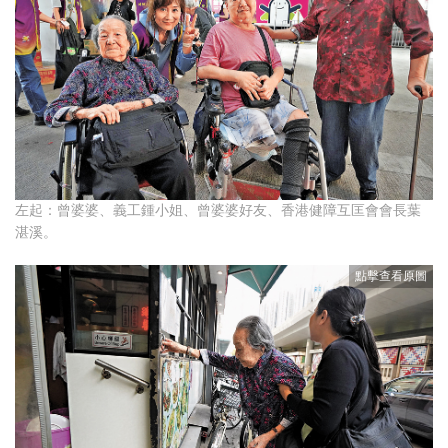
左起：曾婆婆、義工鍾小姐、曾婆婆好友、香港健障互匡會會長葉
湛溪。