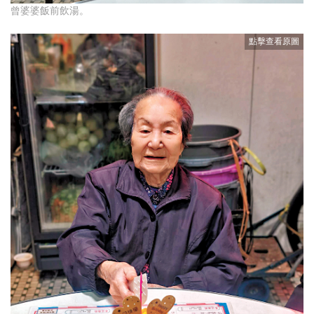
曾婆婆飯前飲湯。