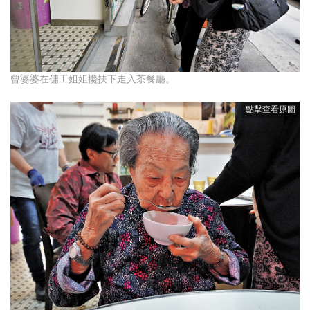
曾婆婆在傭工姐姐攙扶下走入茶餐廳。