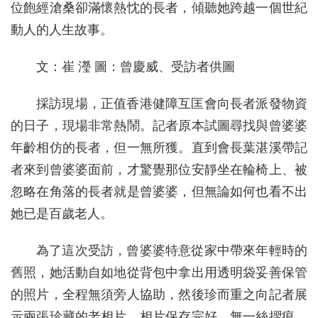
位飽經滄桑卻滿懷熱忱的長者，傾聽她跨越一個世紀
動人的人生故事。
文：崔 瀅 圖：曾慶威、受訪者供圖
採訪現場，正值香港健障互匡會向長者派發物資
的日子，現場非常熱鬧。記者原本試圖尋找與曾婆婆
年齡相仿的長者，但一無所獲。直到會長葉湛溪帶記
者來到曾婆婆面前，才驚覺那位安靜坐在輪椅上、被
忽略在角落的長者就是曾婆婆，但無論如何也看不出
她已是百歲老人。
為了這次受訪，曾婆婆特意從家中帶來年輕時的
舊照，她活動自如地從背包中拿出用透明袋妥善保管
的照片，全程無須旁人協助，然後珍而重之向記者展
示兩張珍藏的老相片。相片保存完好，無一絲摺痕，