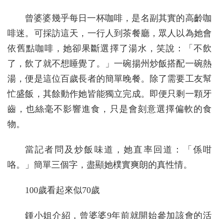
曾婆婆幾乎每日一杯咖啡，是名副其實的高齡咖
啡迷。可採訪這天，一行人到茶餐廳，眾人以為她會
依舊點咖啡，她卻果斷選擇了湯水，笑說：「不飲
了，飲了就不想睡覺了。」一碗揚州炒飯搭配一碗熱
湯，便是這位百歲長者的簡單晚餐。除了需要工友幫
忙盛飯，其餘動作她皆能獨立完成。即便只剩一顆牙
齒，也絲毫不影響進食，只是會刻意選擇偏軟的食
物。
當記者問及炒飯味道，她直率回道：「係咁
咯。」簡單三個字，盡顯她樸實爽朗的真性情。
100歲看起來似70歲
鍾小姐介紹，曾婆婆9年前就開始參加該會的活