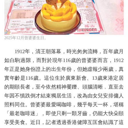
2025年12月曾婆婆生日。
1912年，清王朝落幕，時光匆匆流轉，百年歲月
如白駒過隙，而對於現年116歲的曾婆婆而言，1912
年正是她身份證上的出生年份，但她虛報少兩歲，真
實年齡是116歲。這位生於廣東新會、13歲來港定居
的期頤長者，至今依然精神矍鑠、頭腦清晰﹐直至去
年因不慎跌倒才結束獨居生活，改為由女兒安排傭人
照料同住。曾婆婆最愛喝咖啡，幾乎每天一杯，堪稱
「最老咖啡迷」，即使只剩一顆牙齒，仍能大快朵頤
享受美食。近日，記者透過香港健障互匡會結識了這