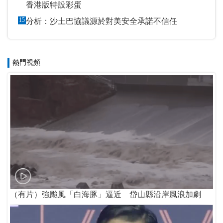
香港版特設彩蛋
15
分析：沙土巴協議源於對美安全承諾不信任
熱門視頻
（有片）強颱風「白海豚」逼近 岱山縣沿岸風浪加劇