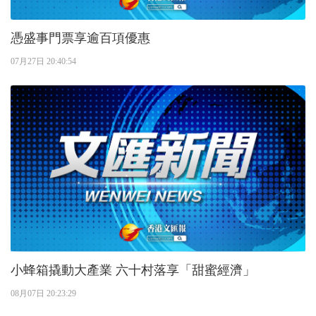
憑盛事門票享逾百項優惠
07月27日 20:40:54
小蜂箱撬動大產業 六十村落享「甜蜜經濟」
08月07日 20:23:29