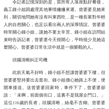
令記者記憶深刻的是，當所有人落座點好餐後，
義工鍾小姐因處理其他事情姍姍來遲。曾婆婆見她來
到，關切地問她有沒有叫東西吃，是一種長輩對年輕
人的自然關心，也足以看出兩人的深厚情誼。曾婆婆
時常關心鍾小姐，讓她不要太辛苦。鍾小姐在訪問結
束時告訴記者，曾婆婆今天很開心，平時很少見她這
麼開心。曾婆婆日常生活中就是一個樂觀的人。
頭腦清晰糾正司機
此前天氣不好時，鍾小姐不想讓曾婆婆下樓，但
曾婆婆堅持要出去逛街。鍾小姐擔心她路上不便，便
開車接送。送曾婆婆回家時，車停下了，曾婆婆卻
說：「未啊，前面個街口，這裏不是我屋企門口。」
這位116歲的長者，頭腦清晰，絲毫不含糊。曾婆婆