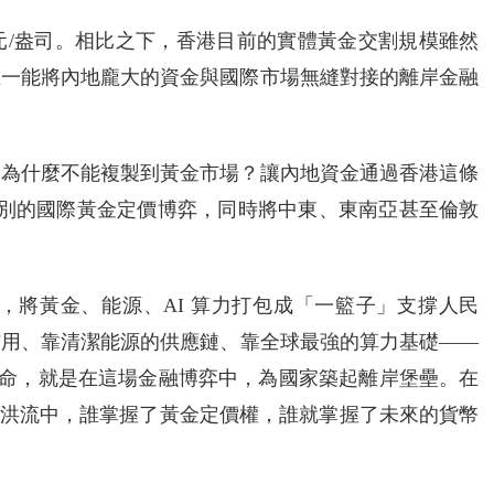
1 美元/盎司。相比之下，香港目前的實體黃金交割規模雖然
唯一能將內地龐大的資金與國際市場無縫對接的離岸金融
，為什麼不能複製到黃金市場？讓內地資金通過香港這條
元級別的國際黃金定價博弈，同時將中東、東南亞甚至倫敦
創新，將黃金、能源、AI 算力打包成「一籃子」支撐人民
信用、靠清潔能源的供應鏈、靠全球最強的算力基礎——
。香港的使命，就是在這場金融博弈中，為國家築起離岸堡壘。在
流動性的洪流中，誰掌握了黃金定價權，誰就掌握了未來的貨幣