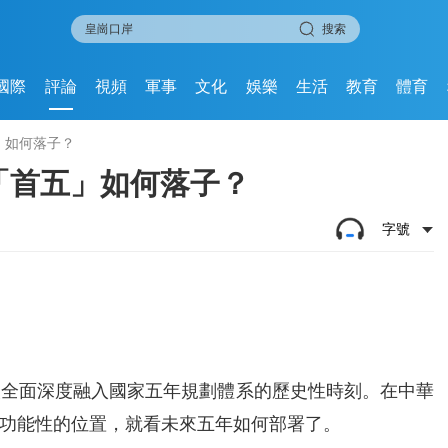
搜索
國際
評論
視頻
軍事
文化
娛樂
生活
教育
體育
」如何落子？
港「首五」如何落子？
字號
次全面深度融入國家五年規劃體系的歷史性時刻。在中華
功能性的位置，就看未來五年如何部署了。