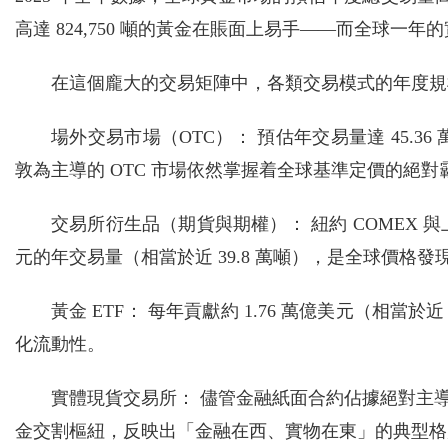
高達 824,750 噸的黃金在賬面上易手——而全球一年的實
在這個龐大的交易矩陣中，各類交易模式的年度規
場外交易市場（OTC）： 預估年交易量達 45.36
敦為主導的 OTC 市場依然掌握着全球基準定價的絕對
交易所衍生品（期貨與期權）： 紐約 COMEX 與上
元的年交易量（相當於近 39.8 萬噸），是全球價格
黃金 ETF： 每年貢獻約 1.76 萬億美元（相當
化流動性。
實體現貨交易所： 儘管金融紙面合約佔據絕對主
金交割樞紐，反映出「金融在西、實物在東」的典型格