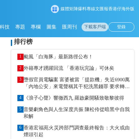
媒體矩陣
爆料專線
文匯報
香港仔
海外版
科技
專題
專欄
圖集
匯周刊
下載客戶端
登錄
排行榜
1
颱風「白海豚」最新路徑公布！
2
外籍專才踴躍回流 「香港玩完論」可休矣
3
墮假官員電騙案 富婆被當「提款機」失近6900萬
「內地公安」來電聲稱其干犯洗黑錢罪 要求轉賬
到指定戶口作「保證金」
4
《浪子心聲》響徹西九 羅啟豪開騷致敬黎彼得
5
音樂劇角色與人生深度共振 陳松伶從暗黑中自我
和解
6
香港宏福苑火災跨部門調查最終報告：大火或由
煙頭引起