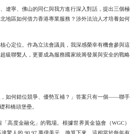
海、遼寧、佛山的同仁與我方進行深入對話，提出三個極
東北地區如何借力香港專業服務？涉外法治人才培養如何
的核心定位。作為立法會議員，我深感榮幸有機會參與這
做超級聯繫人，更要成為服務國家統籌發展與安全的戰略
似，如何錯位競爭、優勢互補？」答案只有一個——聯手
礎和橋頭堡壘。
個「高度金融化」的戰場。根據世界黃金協會（WGC）
達驚人的 90.97 萬億美元。換算下來，這相當於每年有