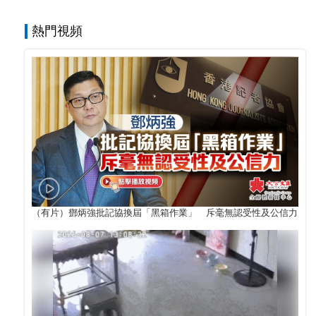
熱門視頻
（有片）鄧炳強批記協換屆「黑箱作業」 斥毫無認受性及公信力