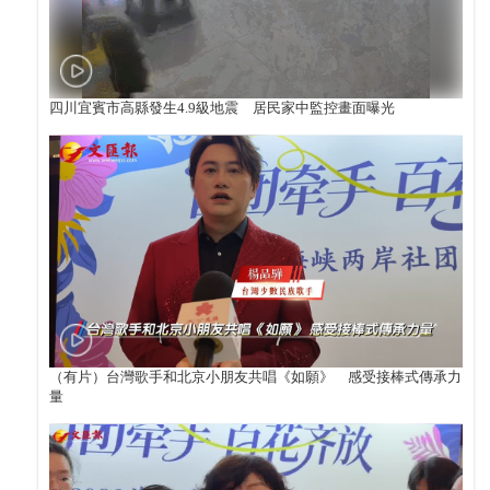
四川宜賓市高縣發生4.9級地震 居民家中監控畫面曝光
（有片）台灣歌手和北京小朋友共唱《如願》 感受接棒式傳承力
量