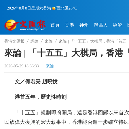
2026年8月8日
星期六
香港
西北風
28°C
首頁
香港
神州
灣區人
經濟
香港文匯報
評論
來論
來論 | 「十五五」大棋局，香港「首五
來論 | 「十五五」大棋局，香
2026-05-29 18:36:33
來論
文／何君堯 趙曉悅
港首五年，歷史性時刻
「十五五」規劃即將開局，這是香港回歸以來首
民族偉大復興的宏大敘事中，香港能否進一步確立特殊