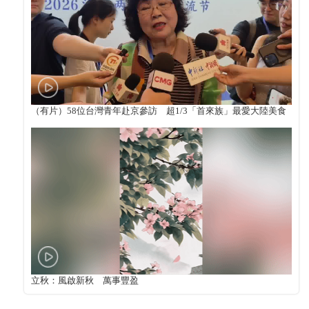
（有片）58位台灣青年赴京參訪 超1/3「首來族」最愛大陸美食
立秋：風啟新秋 萬事豐盈