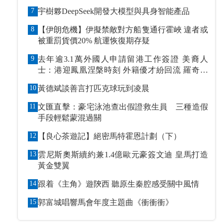
7
宇樹夥DeepSeek開發大模型與具身智能產品
8
【伊朗危機】伊擬禁敵對方船隻通行霍峽 違者或
被重罰貨價20% 航運恢復期存疑
9
去年逾3.1萬外國人申請留港工作簽證 美裔人
士：港迎鳳凰涅槃時刻 外籍優才紛回流 羅奇抹
黑論被打臉
10
黃德斌談善言打匹克球玩到凌晨
11
文匯直擊：豪宅泳池查出假證救生員 三種造假
手段輕鬆蒙混過關
12
【良心茶遊記】絕密馬特霍恩計劃（下）
13
雲尼斯奧斯續約兼1.4億歐元豪簽文迪 皇馬打造
黃金雙翼
14
跟着《主角》遊陝西 聽原生秦腔感受關中風情
15
郭富城唱響馬會年度主題曲《衝衝衝》