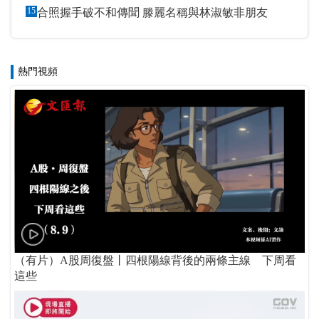
15
合照握手破不和傳聞 滕麗名稱與林淑敏非朋友
熱門視頻
（有片）A股周復盤丨四根陽線背後的兩條主線 下周看
這些