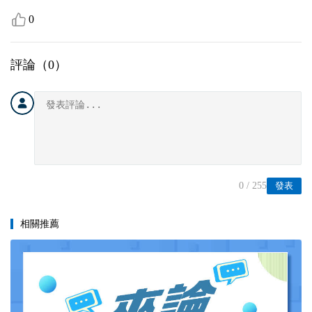
0
評論（
0
）
0
/ 255
發表
相關推薦