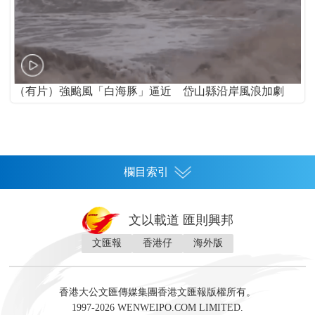
（有片）強颱風「白海豚」逼近 岱山縣沿岸風浪加劇
欄目索引
首頁
文以載道 匯則興邦
香港
文匯報
香港仔
海外版
神州
灣區生活
灣區企業
灣區文化
灣區旅遊
灣區人
灣區人才
灣區政策
灣區服務易
經濟
財經
地產
投資
財評
數字經濟
經湋論
香港大公文匯傳媒集團香港文匯報版權所有。
國際
1997-2026 WENWEIPO.COM LIMITED.