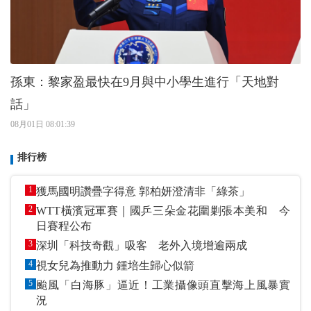
孫東：黎家盈最快在9月與中小學生進行「天地對
話」
08月01日 08:01:39
排行榜
1
獲馬國明讚疊字得意 郭柏妍澄清非「綠茶」
2
WTT橫濱冠軍賽｜國乒三朵金花圍剿張本美和 今
日賽程公布
3
深圳「科技奇觀」吸客 老外入境增逾兩成
4
視女兒為推動力 鍾培生歸心似箭
5
颱風「白海豚」逼近！工業攝像頭直擊海上風暴實
況