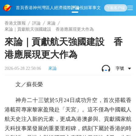
首頁
香港
神州
灣區人
經濟
國際
評論
視頻
軍事
文化
娛樂
生活
教育
體
下載客戶端
香港文匯報
評論
來論
來論｜貢獻航天強國建設 香港應展現更大作為
來論｜貢獻航天強國建設 香
港應展現更大作為
2026-05-28 22:50:06
來論
字號
文／蘇長榮
神舟二十三號於5月24日成功升空，首次搭載香
港載荷專家黎家盈飛赴「天宮」。這不僅為中國載人
航天史注入新的元素，更成為港澳參與、貢獻國家航
天科技事業發展的重要里程碑，鐫刻下屬於香港的時