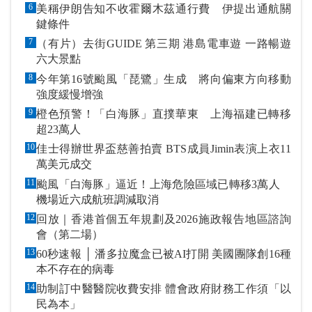
6
美稱伊朗告知不收霍爾木茲通行費 伊提出通航關
鍵條件
7
（有片）去街GUIDE 第三期 港島電車遊 一路暢遊
六大景點
8
今年第16號颱風「琵鷺」生成 將向偏東方向移動
強度緩慢增強
9
橙色預警！「白海豚」直撲華東 上海福建已轉移
超23萬人
10
佳士得辦世界盃慈善拍賣 BTS成員Jimin表演上衣11
萬美元成交
11
颱風「白海豚」逼近！上海危險區域已轉移3萬人
機場近六成航班調減取消
12
回放｜香港首個五年規劃及2026施政報告地區諮詢
會（第二場）
13
60秒速報 │ 潘多拉魔盒已被AI打開 美國團隊創16種
本不存在的病毒
14
助制訂中醫醫院收費安排 體會政府財務工作須「以
民為本」