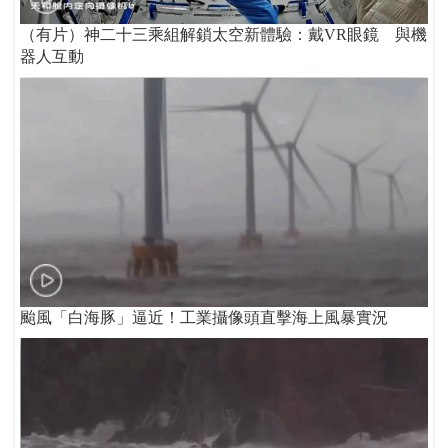
（有片）神二十三乘組解鎖太空新體驗：戴VR眼鏡 與機
器人互動
颱風「白海豚」逼近！工業攝像頭直擊海上風暴實況