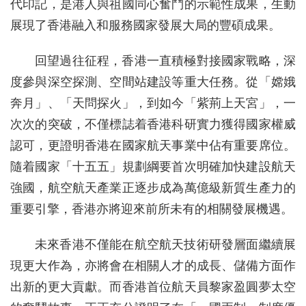
代印記，是港人與祖國同心奮鬥的示範性成果，生動
展現了香港融入和服務國家發展大局的豐碩成果。
回望過往征程，香港一直積極對接國家戰略，深
度參與深空探測、空間站建設等重大任務。從「嫦娥
奔月」、「天問探火」，到如今「紫荊上天宮」，一
次次的突破，不僅標誌着香港科研實力獲得國家權威
認可，更證明香港在國家航天事業中佔有重要席位。
隨着國家「十五五」規劃綱要首次明確加快建設航天
強國，航空航天產業正逐步成為萬億級新質生產力的
重要引擎，香港亦將迎來前所未有的相關發展機遇。
未來香港不僅能在航空航天技術研發層面繼續展
現更大作為，亦將會在相關人才的成長、儲備方面作
出新的更大貢獻。而香港首位航天員黎家盈圓夢太空