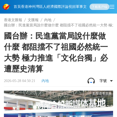
首頁
香港
神州
灣區人
經濟
國際
評論
視頻
軍事
文化
娛樂
生活
教育
體
下載客戶端
香港文匯報
文匯報
內地
國台辦：民進黨當局說什麼做什麼 都阻擋不了祖國必然統一大勢 極
國台辦：民進黨當局說什麼做
什麼 都阻擋不了祖國必然統一
大勢 極力推進「文化台獨」必
遭歷史清算
2026-05-28 04:50:21
內地
字號