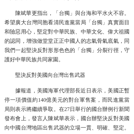
陳斌華更指出，「台獨」與台海和平水火不容。
希望廣大台灣同胞看清民進黨當局「台獨」真實面目
和險惡用心，堅定對中華民族、中華文化、偉大祖國
的認同，增強做堂堂正正中國人的志氣骨氣底氣，同
我們一起堅決反對形形色色的「台獨」分裂行徑，守
護好中華民族共同家園。
堅決反對美國向台灣出售武器
據報道，美國海軍代理部長近日表示，美國正暫
停一項價值約140億美元的對台軍售案，而民進黨當
局則表示將繼續爭取。在27日舉行的國台辦例行新聞
發布會上，發言人陳斌華表示，國台辦堅決反對美國
向中國台灣地區出售武器的立場一貫、明確、堅定。