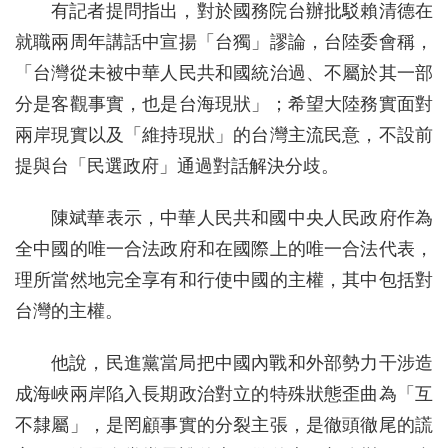
有記者提問指出，對於國務院台辦批駁賴清德在
就職兩周年講話中宣揚「台獨」謬論，台陸委會稱，
「台灣從未被中華人民共和國統治過、不屬於其一部
分是客觀事實，也是台海現狀」；希望大陸務實面對
兩岸現實以及「維持現狀」的台灣主流民意，不設前
提與台「民選政府」通過對話解決分歧。
陳斌華表示，中華人民共和國中央人民政府作為
全中國的唯一合法政府和在國際上的唯一合法代表，
理所當然地完全享有和行使中國的主權，其中包括對
台灣的主權。
他說，民進黨當局把中國內戰和外部勢力干涉造
成海峽兩岸陷入長期政治對立的特殊狀態歪曲為「互
不隸屬」，是罔顧事實的分裂主張，是徹頭徹尾的謊