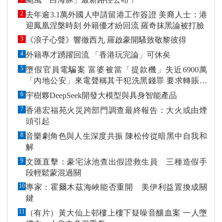
2
去年逾3.1萬外國人申請留港工作簽證 美裔人士：港
迎鳳凰涅槃時刻 外籍優才紛回流 羅奇抹黑論被打臉
3
《浪子心聲》響徹西九 羅啟豪開騷致敬黎彼得
4
外籍專才踴躍回流 「香港玩完論」可休矣
5
墮假官員電騙案 富婆被當「提款機」失近6900萬
「內地公安」來電聲稱其干犯洗黑錢罪 要求轉賬到
指定戶口作「保證金」
6
宇樹夥DeepSeek開發大模型與具身智能產品
7
香港宏福苑火災跨部門調查最終報告：大火或由煙
頭引起
8
音樂劇角色與人生深度共振 陳松伶從暗黑中自我和
解
9
文匯直擊：豪宅泳池查出假證救生員 三種造假手
段輕鬆蒙混過關
10
專家：霍爾木茲海峽能否重開 美伊利益置換成關
鍵
11
（有片）黃大仙上邨樓上樓下疑噪音釀血案 一人墮