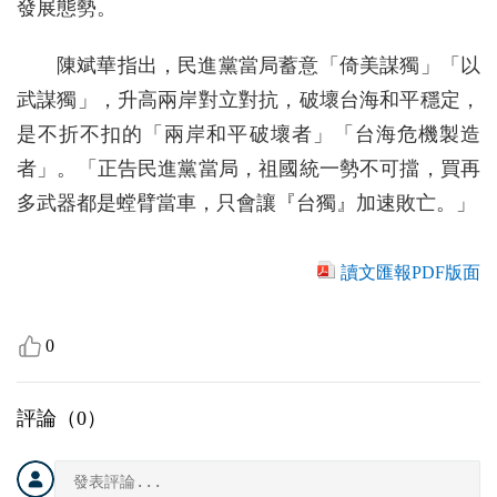
發展態勢。
陳斌華指出，民進黨當局蓄意「倚美謀獨」「以
武謀獨」，升高兩岸對立對抗，破壞台海和平穩定，
是不折不扣的「兩岸和平破壞者」「台海危機製造
者」。「正告民進黨當局，祖國統一勢不可擋，買再
多武器都是螳臂當車，只會讓『台獨』加速敗亡。」
讀文匯報PDF版面
0
評論（
0
）