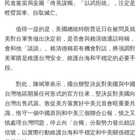
民進黨當局妄圖「倚美謀獨」「以武拒統」，注定是
螳臂當車、自取滅亡。
值得一提的是，美國總統特朗普近日在被問及就
美對台軍售做出決定前，是否會與賴清德通話時稱，
會和他「談談」。賴清德稱若有機會對話，將強調對
美軍購是維護台灣安全、維護台海和平穩定的必要手
段。
對此，陳斌華表示，國台辦堅決反對美國與中國
台灣地區開展任何形式的官方往來，堅決反對美國向
台灣出售武器。敦促美方落實好中美元首會晤重要共
識，恪守一個中國原則和中美三個聯合公報，慎之又
慎處理台灣問題，停止向「台獨」分裂勢力發出錯誤
信號，以實際行動維護台海和平穩定和中美關係穩定