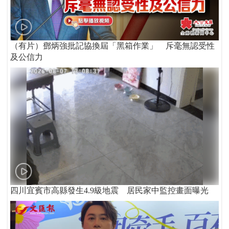
（有片）鄧炳強批記協換屆「黑箱作業」 斥毫無認受性
及公信力
四川宜賓市高縣發生4.9級地震 居民家中監控畫面曝光