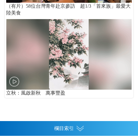
（有片）58位台灣青年赴京參訪 超1/3「首來族」最愛大
陸美食
立秋：風啟新秋 萬事豐盈
欄目索引