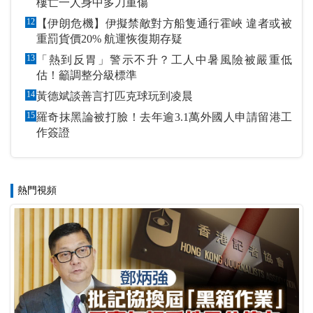
樓亡一人身中多刀重傷
12
【伊朗危機】伊擬禁敵對方船隻通行霍峽 違者或被
重罰貨價20% 航運恢復期存疑
13
「熱到反胃」警示不升？工人中暑風險被嚴重低
估！籲調整分級標準
14
黃德斌談善言打匹克球玩到凌晨
15
羅奇抹黑論被打臉！去年逾3.1萬外國人申請留港工
作簽證
熱門視頻