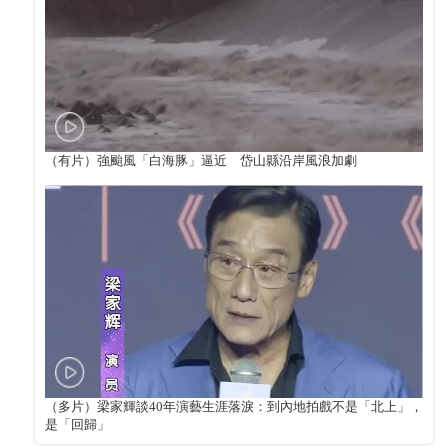
（有片）強颱風「白海豚」逼近 岱山縣沿岸風浪加劇
（多片）梁家輝談40年演藝生涯落淚：到內地拍戲不是「北上」，
是「回歸」