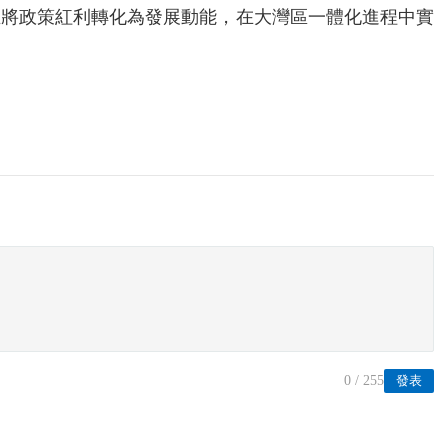
正將政策紅利轉化為發展動能，在大灣區一體化進程中實
0
/ 255
發表