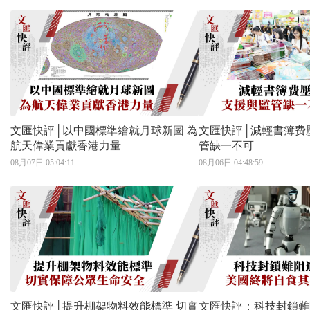
文匯快評│以中國標準繪就月球新圖 為
文匯快評│減輕書簿费
航天偉業貢獻香港力量
管缺一不可
08月07日 05:04:11
08月06日 04:48:59
文匯快評│提升棚架物料效能標準 切實
文匯快評：科技封鎖難