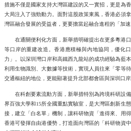
措施不僅是國家支持大灣區建設的又一實招，更是為
大局注入了強勁動力。面對這股政策東風，香港必須
灣區融合發展的受益者，更要擔當起融合進程的「加速
在通關便利化方面，新舉措明確提出在更多粵港
等口岸的重建改造。香港應積極與內地協同，優化
力」。以深圳灣口岸和高鐵西九龍站的成功經驗為藍
利用生物識別、大數據等技術，實現人員往來「零等
交通樞紐的地位，更能顯著提升北部都會區與深圳口岸
在科創要素流動方面，新舉措特別為跨境科研設
界百強大學和15所全國重點實驗室，是大灣區創新生
接，建立「白名單」機制，讓科研物資「進得來、用
香港可發揮自由港優勢，打造面向灣區的「科研物資