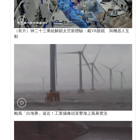
（有片）神二十三乘組解鎖太空新體驗：戴VR眼鏡 與機器人互
動
颱風「白海豚」逼近！工業攝像頭直擊海上風暴實況