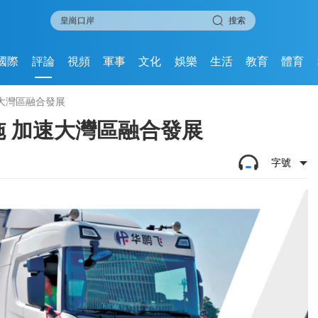
搜索
國際
評論
視頻
軍事
文化
娛樂
生活
教育
體育
大灣區融合發展
 加速大灣區融合發展
字號