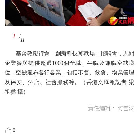
10
11
1
2
3
4
5
6
7
8
9
/
/
/
/
/
/
/
/
/
/
/
11
11
11
11
11
11
11
11
11
11
11
基督教勵行會「創新科技闖職場」招聘會，九間
企業參與提供超過1000個全職、半職及兼職空缺職
位，空缺遍布各行各業，包括零售、飲食、物業管理
及保安、酒店、社會服務等。（香港文匯報記者 梁
祖彝 攝）
責任編輯：
何雪沫
0