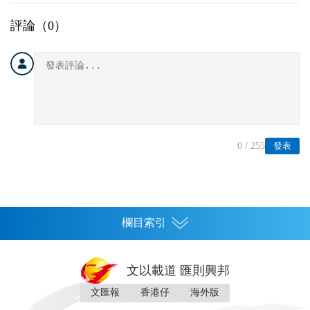
評論（
0
）
0
/ 255
發表
欄目索引
首頁
文以載道 匯則興邦
香港
文匯報
香港仔
海外版
神州
灣區生活
灣區企業
灣區文化
灣區旅遊