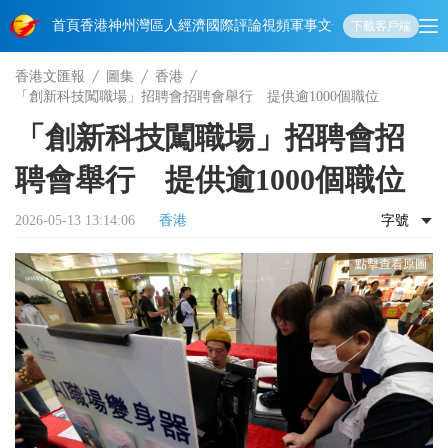
首頁
香港
神州
灣區人
經濟
國際
評論
視頻
軍事
文化
娛樂
生活
教育
體
下載客戶端
香港文匯報
圖集
香港
「創新科技闖職場」招聘會招聘會舉行 提供逾1000個職位
「創新科技闖職場」招聘會招
聘會舉行 提供逾1000個職位
2026-05-13 13:14:06
香港
字號