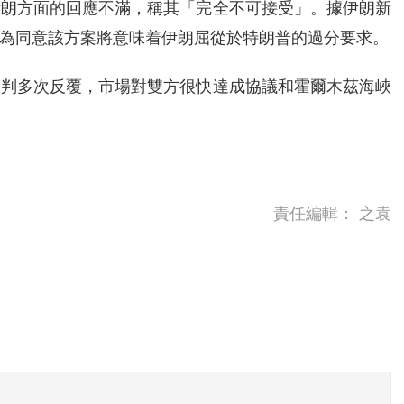
伊朗方面的回應不滿，稱其「完全不可接受」。據伊朗新
認為同意該方案將意味着伊朗屈從於特朗普的過分要求。
談判多次反覆，市場對雙方很快達成協議和霍爾木茲海峽
責任編輯：
之袁