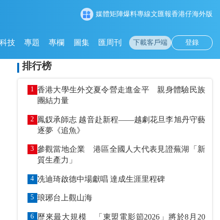
媒體矩陣
爆料專線
文匯報
香港仔
海外版
科技
專題
專欄
圖集
匯周刊
下載客戶端
登錄
排行榜
1
香港大學生外交夏令營走進金平 親身體驗民族
團結力量
2
鳳釵承師志 越音赴新程——越劇花旦李旭丹守藝
逐夢《追魚》
3
參觀當地企業 港區全國人大代表見證蕪湖「新
質生產力」
4
冼迪琦啟德中場獻唱 達成生涯里程碑
5
琅琊台上觀山海
6
歷來最大規模 「東盟電影節2026」將於8月20