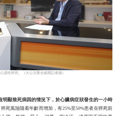
—心源性猝死。（大公文匯全媒體記者攝）
 SCD）指在沒明顯致死病因的情況下，於心臟病症狀發生的一小時
猝死風險隨着年齡而增加，有25%至50%患者在猝死前