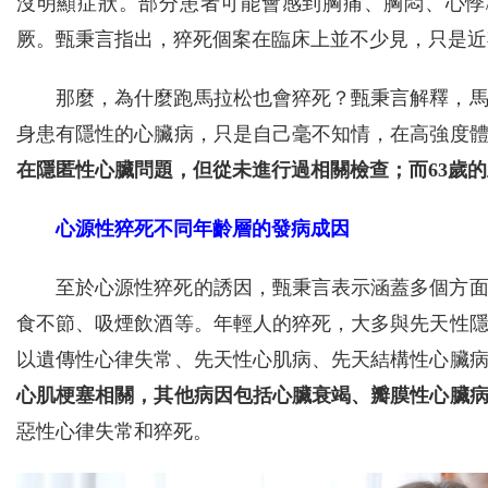
沒明顯症狀。部分患者可能會感到胸痛、胸悶、心悸
厥。甄秉言指出，猝死個案在臨床上並不少見，只是近
那麼，為什麼跑馬拉松也會猝死？甄秉言解釋，
身患有隱性的心臟病，只是自己毫不知情，在高強度
在隱匿性心臟問題，但從未進行過相關檢查；而63歲
心源性猝死不同年齡層的發病成因
至於心源性猝死的誘因，甄秉言表示涵蓋多個方
食不節、吸煙飲酒等。年輕人的猝死，大多與先天性隱
以遺傳性心律失常、先天性心肌病、先天結構性心臟
心肌梗塞相關，其他病因包括心臟衰竭、瓣膜性心臟
惡性心律失常和猝死。