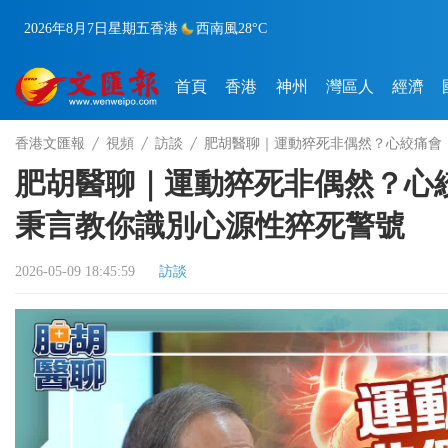
2026年8月7日
星期五
香港
西南風
28°C
首頁
香港
神州
灣區人
經濟
香港文匯報
視頻
訪談
肥胡醫聊｜運動猝死非偶然？心絞痛會
肥胡醫聊｜運動猝死非偶然？心
秉言教你識別心源性猝死警號
2026-05-09 18:45:59
訪談