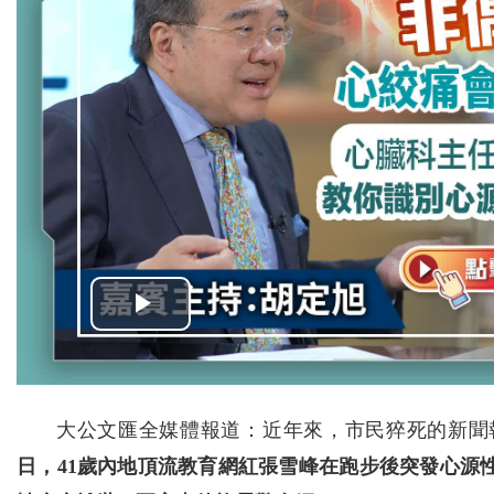
大公文匯全媒體報道：近年來，市民猝死的新聞
日，41歲內地頂流教育網紅張雪峰在跑步後突發心源性