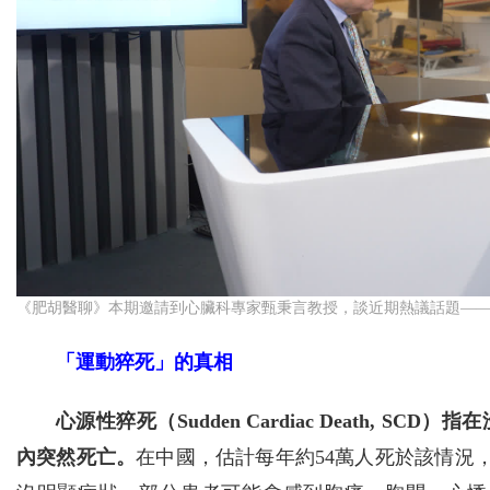
《肥胡醫聊》本期邀請到心臟科專家甄秉言教授，談近期熱議話題—
「運動猝死」的真相
心源性猝死（Sudden Cardiac Death,
內突然死亡。
在中國，估計每年約54萬人死於該情況，