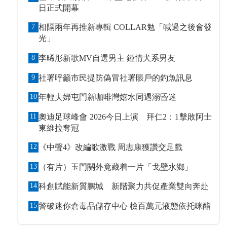
日正式開幕
7
相隔兩年再推新專輯 COLLAR勉「喊過之後會發
光」
8
李晞彤新歌MV自選男主 鍾情犬系男友
9
社署呼籲市民提防偽冒社署賬戶的釣魚訊息
10
年輕夫婦屯門新咖啡灣嬉水同遇溺昏迷
11
奧迪足球峰會 2026今日上演 拜仁2：1擊敗阿士
東維拉奪冠
12
《中聲4》改編歌激戰 周志康獲讚交足戲
13
（有片）玉門關外竟藏着一片「戈壁水鄉」
14
科創賦能新質鵬城 新階聚力共促產業雙向奔赴
15
警破迷你倉毒品儲存中心 檢百萬元液態依托咪酯