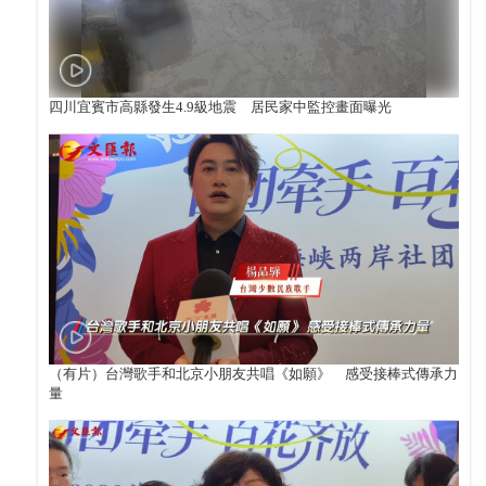
四川宜賓市高縣發生4.9級地震 居民家中監控畫面曝光
（有片）台灣歌手和北京小朋友共唱《如願》 感受接棒式傳承力
量