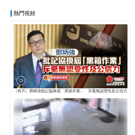
熱門視頻
（有片）鄧炳強批記協換屆「黑箱作業」 斥毫無認受性及公信力