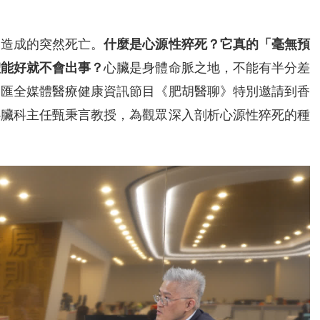
因造成的突然死亡。
什麼是心源性猝死？它真的「毫無預
體能好就不會出事？
心臟是身體命脈之地，不能有半分差
文匯全媒體醫療健康資訊節目《肥胡醫聊》特別邀請到香
心臟科主任甄秉言教授，為觀眾深入剖析心源性猝死的種