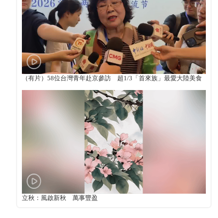
（有片）58位台灣青年赴京參訪 超1/3「首來族」最愛大陸美食
立秋：風啟新秋 萬事豐盈