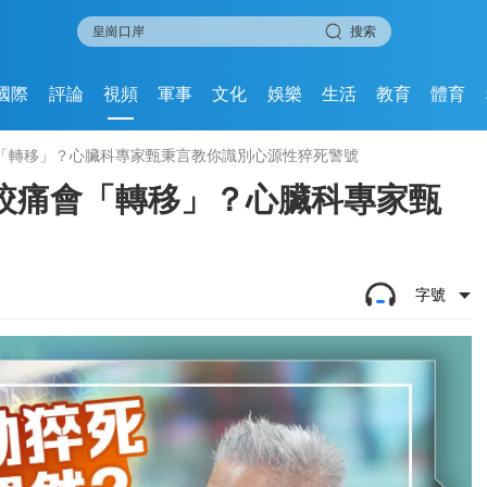
搜索
國際
評論
視頻
軍事
文化
娛樂
生活
教育
體育
「轉移」？心臟科專家甄秉言教你識別心源性猝死警號
絞痛會「轉移」？心臟科專家甄
字號