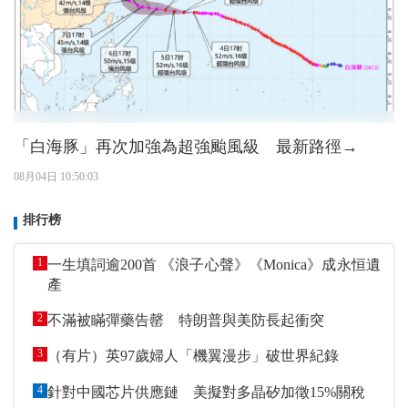
「白海豚」再次加強為超強颱風級 最新路徑→
08月04日 10:50:03
排行榜
1
一生填詞逾200首 《浪子心聲》《Monica》成永恒遺
產
2
不滿被瞞彈藥告罄 特朗普與美防長起衝突
3
（有片）英97歲婦人「機翼漫步」破世界紀錄
4
針對中國芯片供應鏈 美擬對多晶矽加徵15%關稅