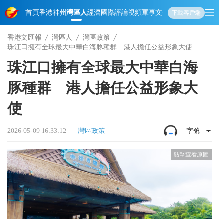
首頁
香港
神州
灣區人
經濟
國際
評論
視頻
軍事
文化
娛樂
生活
教育
體
下載客戶端
香港文匯報
灣區人
灣區政策
珠江口擁有全球最大中華白海豚種群 港人擔任公益形象大使
珠江口擁有全球最大中華白海
豚種群 港人擔任公益形象大
使
2026-05-09 16:33:12
灣區政策
字號