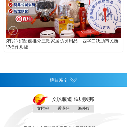
(有片) 消防處推介三款家居防災用品 四字口訣助市民熟
記操作步驟
欄目索引
首頁
文以載道 匯則興邦
香港
文匯報
香港仔
海外版
神州
灣區生活
灣區企業
灣區文化
灣區旅遊
灣區人
灣區人才
灣區政策
灣區服務易
經濟
財經
地產
投資
財評
數字經濟
經湋論