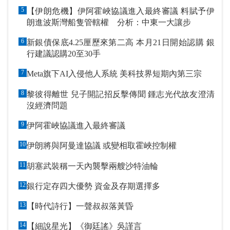
5
【伊朗危機】伊阿霍峽協議進入最終審議 料賦予伊
朗進波斯灣船隻管轄權 分析：中東一大讓步
6
新銀債保底4.25厘歷來第二高 本月21日開始認購 銀
行建議認購20至30手
7
Meta旗下AI入侵他人系統 美科技界短期內第三宗
8
黎彼得離世 兒子開記招反擊傳聞 鍾志光代故友澄清
沒經濟問題
9
伊阿霍峽協議進入最終審議
10
伊朗將與阿曼達協議 或變相取霍峽控制權
11
胡塞武裝稱一天內襲擊兩艘沙特油輪
12
銀行定存四大優勢 資金及存期選擇多
13
【時代詩行】一聲叔叔落黃昏
14
【細說星光】《御廷謠》吳謹言