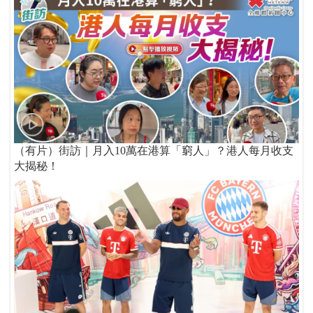
（有片）街訪｜月入10萬在港算「窮人」？港人每月收支
大揭秘！