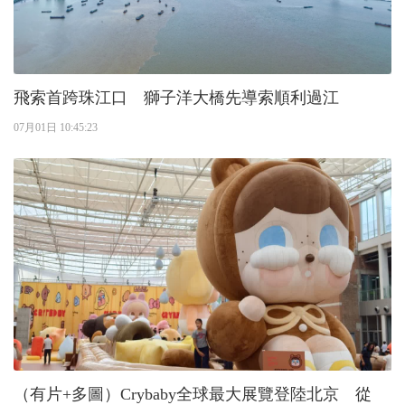
飛索首跨珠江口 獅子洋大橋先導索順利過江
07月01日 10:45:23
（有片+多圖）Crybaby全球最大展覽登陸北京 從