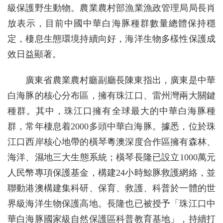
級保護野生動物。農業農村部漁業漁政管理局局長肖
放表示，目前中國中華白海豚種群數量總體保持穩
定，棲息生態環境持續向好，海洋生物多樣性保護成
效日益顯著。
廣東省農業農村廳副廳長陳東指出，廣東是中華
白海豚的核心分布區，擁有珠江口、雷州灣兩大關鍵
種群。其中，珠江口擁有全球最大的中華白海豚種
群，常年棲息着2000多頭中華白海豚。據悉，位於珠
江口西岸核心地帶的橫琴粵澳深度合作區擁有森林、
海洋、濕地三大生態系統；橫琴長隆已設立1000萬元
人民幣專項保護基金，構建24小時鯨豚救護網絡，並
聯動港澳構建集科研、保育、救護、科普於一體的世
界級海洋生物保護高地。長隆也已被授予「珠江口中
華白海豚國家級自然保護區科普教育基地」，持續打