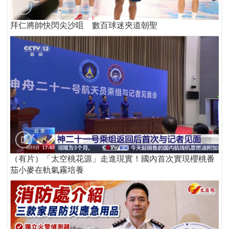
拜仁將帥快閃尖沙咀 數百球迷夾道朝聖
（有片）「太空桃花源」走進現實！國內首次實現櫻桃番
茄小麥在軌氣霧培養