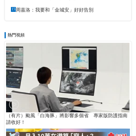
15
周嘉洛：我要和「金城安」好好告別
熱門視頻
（有片）颱風「白海豚」將影響多個省 專家版防護指南
請收好！