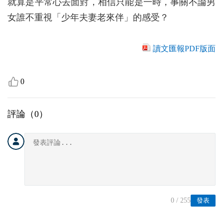
就算是平常心去面對，相信只能是一時，事關不論男
女誰不重視「少年夫妻老來伴」的感受？
讀文匯報PDF版面
0
評論（
0
）
0
/ 255
發表