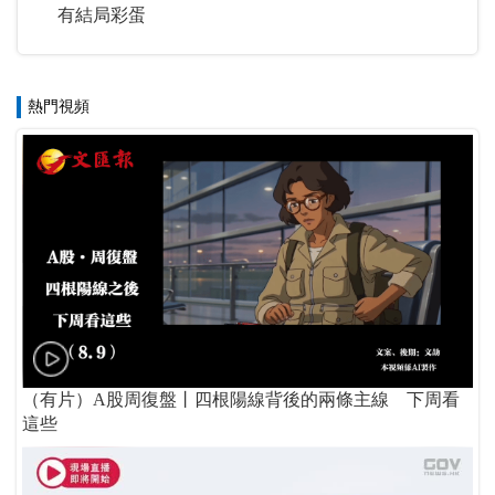
有結局彩蛋
熱門視頻
（有片）A股周復盤丨四根陽線背後的兩條主線 下周看
這些