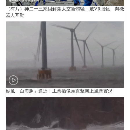
（有片）神二十三乘組解鎖太空新體驗：戴VR眼鏡 與機
器人互動
颱風「白海豚」逼近！工業攝像頭直擊海上風暴實況