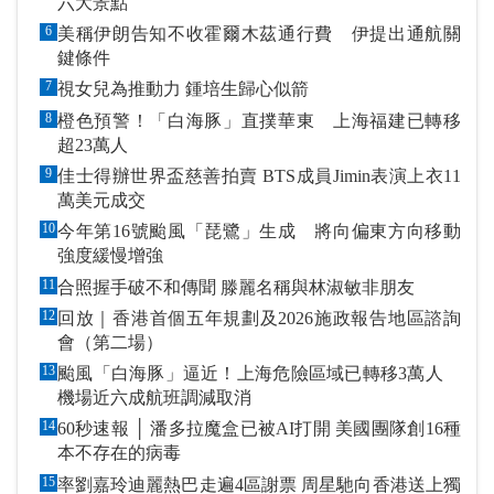
六大景點
6
美稱伊朗告知不收霍爾木茲通行費 伊提出通航關
鍵條件
7
視女兒為推動力 鍾培生歸心似箭
8
橙色預警！「白海豚」直撲華東 上海福建已轉移
超23萬人
9
佳士得辦世界盃慈善拍賣 BTS成員Jimin表演上衣11
萬美元成交
10
今年第16號颱風「琵鷺」生成 將向偏東方向移動
強度緩慢增強
11
合照握手破不和傳聞 滕麗名稱與林淑敏非朋友
12
回放｜香港首個五年規劃及2026施政報告地區諮詢
會（第二場）
13
颱風「白海豚」逼近！上海危險區域已轉移3萬人
機場近六成航班調減取消
14
60秒速報 │ 潘多拉魔盒已被AI打開 美國團隊創16種
本不存在的病毒
15
率劉嘉玲迪麗熱巴走遍4區謝票 周星馳向香港送上獨