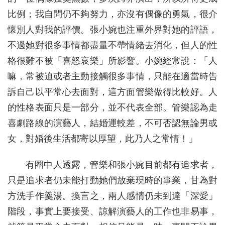
比例；我自問仍不夠努力，亦沒有偶像的勇氣，很介
懷別人對我的評價。張小婉也注重外界對她的評語，
不過她對很多事情都盡量不帶情緒去消化，但人的性
格很難不被「喜怒哀樂」所影響。小婉經常說：「人
嘛，常被迫或者主動接觸很多事情，只能在適當時告
訴自己以平常心去面對，這方面管樂做得比較好。人
的性格表面只是一部分，並不代表全部。管樂認為走
喜劇路線的演藝人，結婚運較差，不可否認無論男或
女，對婚後生活都寄以厚望，此乃人之常情！」
有圈中人透露，管樂和張小婉目前都有追求者，
只是追求者仍未能打動她們放棄現時的事業，甘為對
方洗手作羹湯。換言之，兩人感情仍未到達「深愛」
階段，事實上要接受、諒解演藝人的工作也非易事，