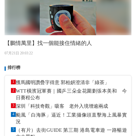
【鵬情萬里】找一個能接住情緒的人
07月21日 20:03:22
排行榜
1
獲馬國明讚疊字得意 郭柏妍澄清非「綠茶」
2
WTT橫濱冠軍賽｜國乒三朵金花圍剿張本美和 今
日賽程公布
3
深圳「科技奇觀」吸客 老外入境增逾兩成
4
颱風「白海豚」逼近！工業攝像頭直擊海上風暴實
況
5
（有片）去街GUIDE 第三期 港島電車遊 一路暢遊