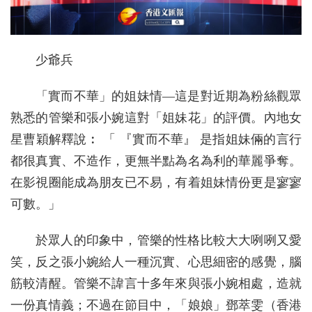
少爺兵
「實而不華」的姐妹情—這是對近期為粉絲觀眾
熟悉的管樂和張小婉這對「姐妹花」的評價。內地女
星曹穎解釋說︰ 「 『實而不華』 是指姐妹倆的言行
都很真實、不造作，更無半點為名為利的華麗爭奪。
在影視圈能成為朋友已不易，有着姐妹情份更是寥寥
可數。」
於眾人的印象中，管樂的性格比較大大咧咧又愛
笑，反之張小婉給人一種沉實、心思細密的感覺，腦
筋較清醒。管樂不諱言十多年來與張小婉相處，造就
一份真情義；不過在節目中，「娘娘」鄧萃雯（香港