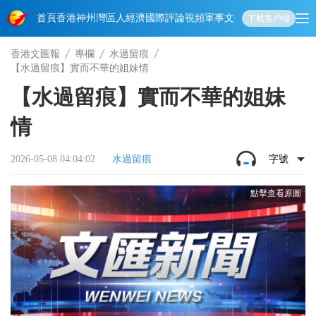
首頁
香港
神州
灣區人
經濟
國際
評論
視頻
軍事
文化
娛樂
生活
教育
體
下載客戶端
香港文匯報
專欄
水過留痕
【水過留痕】實而不華的姐妹情
【水過留痕】實而不華的姐妹
情
2026-05-08 04:04:02
水過留痕
字號