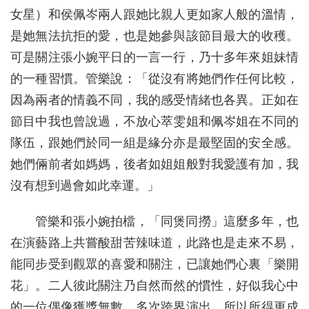
女星）和侯佩岑兩人跟她比親人更如家人般的溫情，
是她無法抗拒的愛，也是她參與該節目最大的收穫。
可是關注張小婉平日的一言一行，乃十多年來姐妹情
的一種習慣。管樂說：「從沒有將她們作任何比較，
因為兩者的情義不同，我的感受情緒也各異。正如在
節目中我也曾說過，不放心萃雯姐和佩岑姐在不同的
隊伍，跟她們於同一組是緣分亦是最堅固的安全感。
她們倆前者如媽媽，後者如姐姐般對我愛護有加，我
沒有想到過會如此幸運。」
管樂和張小婉拍檔，「同煲同撈」這麼多年，也
在演藝路上共嘗酸甜苦辣味道，此路也是走來不易，
能同步受到觀眾的喜愛和關注，已讓她們心裏「樂開
花」。二人彼此關注乃自然而然的慣性，好似我心中
的一位偶像獲獎無數，多次跨界演出，所以所得更成