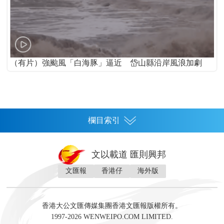
（有片）強颱風「白海豚」逼近 岱山縣沿岸風浪加劇
欄目索引
首頁
文以載道 匯則興邦
香港
文匯報
香港仔
海外版
神州
灣區生活
灣區企業
灣區文化
灣區旅遊
灣區人
灣區人才
灣區政策
灣區服務易
經濟
財經
地產
投資
財評
數字經濟
經湋論
香港大公文匯傳媒集團香港文匯報版權所有。
國際
1997-2026 WENWEIPO.COM LIMITED.
評論
社評
評論
快評
來論