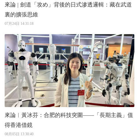
來論 | 劍道「攻め」背後的日式滲透邏輯：藏在武道
裏的擴張思維
07月24日 14:31:18
來論︱黃冰芬：合肥的科技突圍——「長期主義」值
得香港借鏡
08月05日 13:30:40