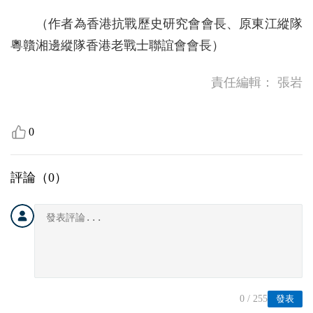
（作者為香港抗戰歷史研究會會長、原東江縱隊
粵贛湘邊縱隊香港老戰士聯誼會會長）
責任編輯：
張岩
0
評論（
0
）
0
/ 255
發表