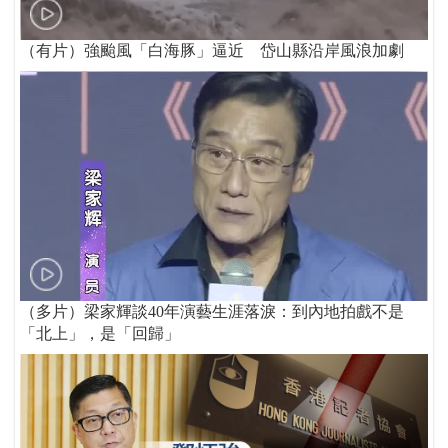
（有片）強颱風「白海豚」逼近 岱山縣沿岸風浪加劇
（多片）梁家輝談40年演藝生涯落淚：到內地拍戲不是
「北上」，是「回歸」