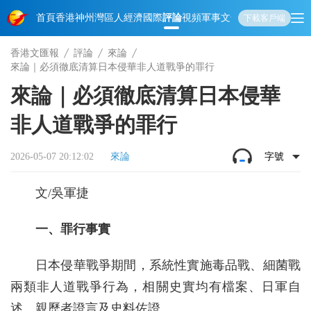
首頁
香港
神州
灣區人
經濟
國際
評論
視頻
軍事
文化
娛樂
生活
教育
體
下載客戶端
香港文匯報
評論
來論
來論｜必須徹底清算日本侵華非人道戰爭的罪行
來論｜必須徹底清算日本侵華
非人道戰爭的罪行
2026-05-07 20:12:02
來論
字號
文/吳軍捷
一、罪行事實
日本侵華戰爭期間，系統性實施毒品戰、細菌戰
兩類非人道戰爭行為，相關史實均有檔案、日軍自
述、親歷者證言及史料佐證。