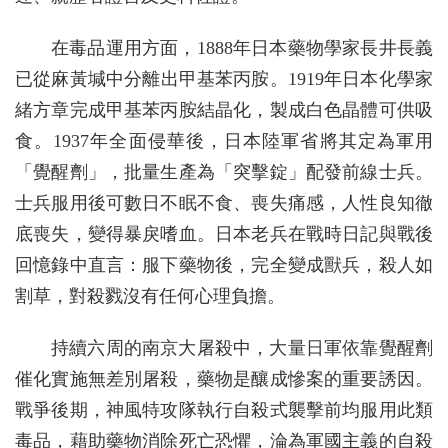
在毒品運用方面，1888年日本藥物學家長井長義
已從麻黃堿中分離出甲基苯丙胺。1919年日本化學家
緒方章完成甲基苯丙胺結晶化，製成白色晶體可供吸
食。1937年全面侵華後，日本陸軍省將其定為軍用
「覺醒劑」，批量生產為「突擊錠」配發前線士兵。
士兵服用後可數日不眠不食、喪失痛感，人性良知徹
底喪失，變得暴戾嗜血。日本老兵在戰時日記與戰後
回憶錄中直言：服下藥物後，完全變成獸兵，殺人如
割草，對殺戮沒有任何心理負擔。
持續六周的南京大屠殺中，大量日軍依靠覺醒劑
催化實施無差別屠殺，藥物是釀成慘案的重要誘因。
戰爭後期，神風特攻隊執行自殺式襲擊前均服用此類
毒品，藉助藥物消除死亡恐懼，淪為軍國主義的自殺