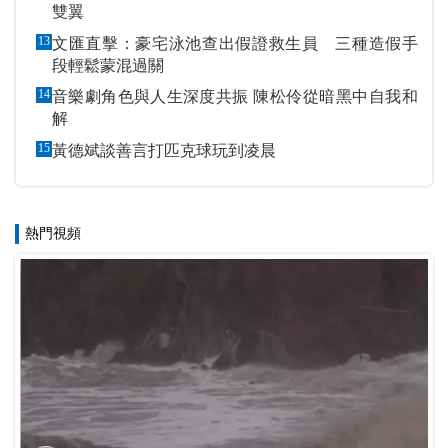
雙翼
13
文匯直擊：豪宅泳池查出假證救生員 三種造假手
段輕鬆蒙混過關
14
音樂劇角色與人生深度共振 陳松伶從暗黑中自我和
解
15
黃德斌談善言打匹克球玩到凌晨
熱門視頻