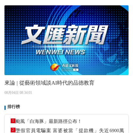
來論 | 從藝術領域談AI時代的品德教育
08月04日 08:34:01
排行榜
1
颱風「白海豚」最新路徑公布！
2
墮假官員電騙案 富婆被當「提款機」失近6900萬