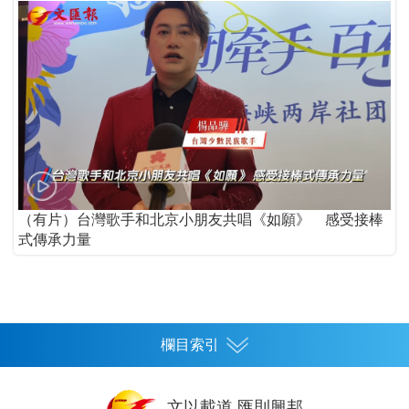
（有片）台灣歌手和北京小朋友共唱《如願》 感受接棒
式傳承力量
欄目索引
首頁
文以載道 匯則興邦