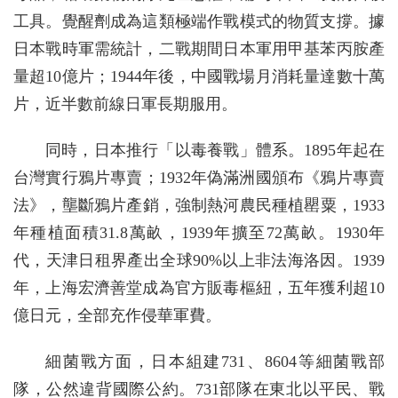
工具。覺醒劑成為這類極端作戰模式的物質支撐。據
日本戰時軍需統計，二戰期間日本軍用甲基苯丙胺產
量超10億片；1944年後，中國戰場月消耗量達數十萬
片，近半數前線日軍長期服用。
同時，日本推行「以毒養戰」體系。1895年起在
台灣實行鴉片專賣；1932年偽滿洲國頒布《鴉片專賣
法》，壟斷鴉片產銷，強制熱河農民種植罌粟，1933
年種植面積31.8萬畝，1939年擴至72萬畝。1930年
代，天津日租界產出全球90%以上非法海洛因。1939
年，上海宏濟善堂成為官方販毒樞紐，五年獲利超10
億日元，全部充作侵華軍費。
細菌戰方面，日本組建731、8604等細菌戰部
隊，公然違背國際公約。731部隊在東北以平民、戰