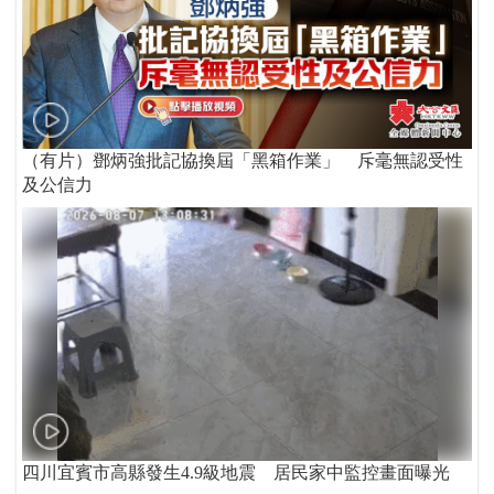
（有片）鄧炳強批記協換屆「黑箱作業」 斥毫無認受性
及公信力
四川宜賓市高縣發生4.9級地震 居民家中監控畫面曝光