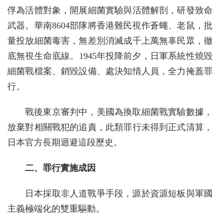
俘為活體對象，開展細菌實驗與活體解剖，研發致命
武器。華南8604部隊將香港難民視作蒼蠅、老鼠，批
量投放細菌毒害，無差別消滅成千上萬無辜民眾，徹
底無視生命底線。1945年投降前夕，日軍系統性燒毀
細菌戰檔案、銷毀設備、處決知情人員，全力掩蓋罪
行。
戰後東京審判中，美國為換取細菌戰實驗數據，
放棄對相關戰犯的追責，此類罪行未得到正式清算，
日本官方長期迴避這段歷史。
二、罪行實施成因
日本採取非人道戰爭手段，源於資源短板與軍國
主義極端化的雙重驅動。