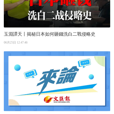
玉淵譚天丨揭秘日本如何砸錢洗白二戰侵略史
06月25日 12:47:46