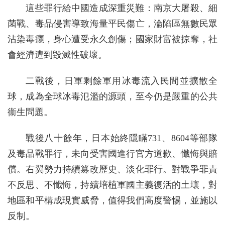
這些罪行給中國造成深重災難：南京大屠殺、細
菌戰、毒品侵害導致海量平民傷亡，淪陷區無數民眾
沾染毒癮，身心遭受永久創傷；國家財富被掠奪，社
會經濟遭到毀滅性破壞。
二戰後，日軍剩餘軍用冰毒流入民間並擴散全
球，成為全球冰毒氾濫的源頭，至今仍是嚴重的公共
衞生問題。
戰後八十餘年，日本始終隱瞞731、8604等部隊
及毒品戰罪行，未向受害國進行官方道歉、懺悔與賠
償。右翼勢力持續篡改歷史、淡化罪行。對戰爭罪責
不反思、不懺悔，持續培植軍國主義復活的土壤，對
地區和平構成現實威脅，值得我們高度警惕，並施以
反制。