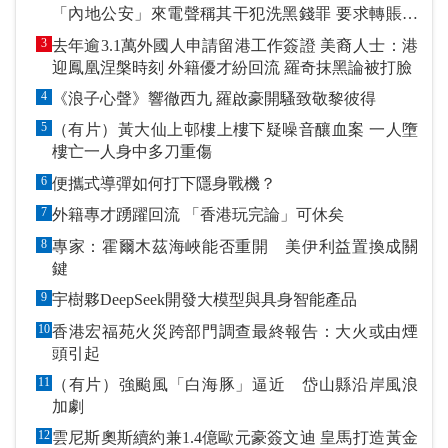
「內地公安」來電聲稱其干犯洗黑錢罪 要求轉賬到
指定戶口作「保證金」
3
去年逾3.1萬外國人申請留港工作簽證 美裔人士：港
迎鳳凰涅槃時刻 外籍優才紛回流 羅奇抹黑論被打臉
4
《浪子心聲》響徹西九 羅啟豪開騷致敬黎彼得
5
（有片）黃大仙上邨樓上樓下疑噪音釀血案 一人墮
樓亡一人身中多刀重傷
6
便攜式導彈如何打下隱身戰機？
7
外籍專才踴躍回流 「香港玩完論」可休矣
8
專家：霍爾木茲海峽能否重開 美伊利益置換成關
鍵
9
宇樹夥DeepSeek開發大模型與具身智能產品
10
香港宏福苑火災跨部門調查最終報告：大火或由煙
頭引起
11
（有片）強颱風「白海豚」逼近 岱山縣沿岸風浪
加劇
12
雲尼斯奧斯續約兼1.4億歐元豪簽文迪 皇馬打造黃金