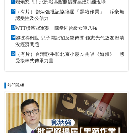
11
艦炮怒吼！北部戰區艦艇編隊高燃訓練現場
12
（有片）鄧炳強批記協換屆「黑箱作業」 斥毫無
認受性及公信力
13
WTT橫濱冠軍賽：陳幸同晉級女單八強
14
黎彼得離世 兒子開記招反擊傳聞 鍾志光代故友澄清
沒經濟問題
15
（有片）台灣歌手和北京小朋友共唱《如願》 感
受接棒式傳承力量
熱門視頻