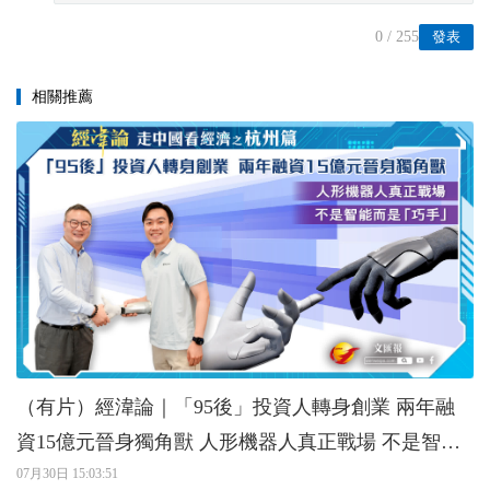
0
/ 255
發表
相關推薦
（有片）經湋論｜「95後」投資人轉身創業 兩年融
資15億元晉身獨角獸 人形機器人真正戰場 不是智能
而是「巧手」
07月30日 15:03:51