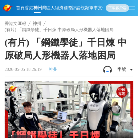
首頁
香港
神州
灣區人
經濟
國際
評論
視頻
軍事
文化
娛樂
生活
教育
體
下載客戶端
香港文匯報
神州
(有片) 「鋼鐵學徒」千日煉 中原破局人形機器人落地困局
(有片) 「鋼鐵學徒」千日煉 中
原破局人形機器人落地困局
2026-05-05 18:26:19
神州
字號