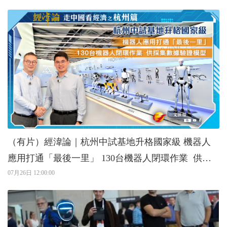
（有片）經湋論｜杭州中試基地升格國家級 機器人
應用打通「最後一里」 130台機器人閉環作業 供採
集數據驗證模型
07月26日 12:00:00