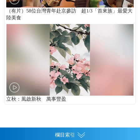
（有片）58位台灣青年赴京參訪 超1/3「首來族」最愛大
陸美食
立秋：風啟新秋 萬事豐盈
欄目索引