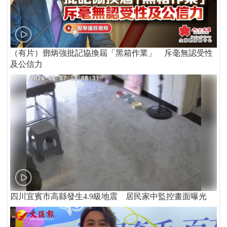
（有片）鄧炳強批記協換屆「黑箱作業」 斥毫無認受性
及公信力
四川宜賓市高縣發生4.9級地震 居民家中監控畫面曝光