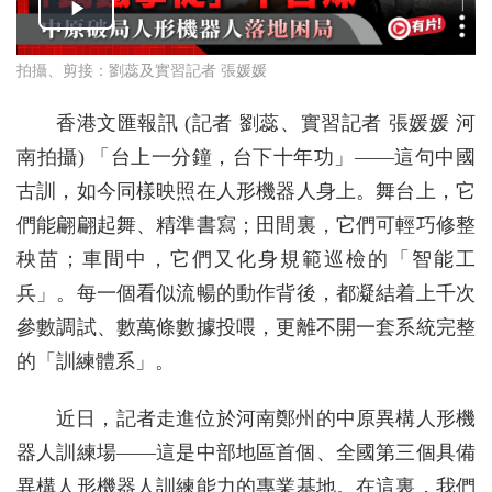
拍攝、剪接：劉蕊及實習記者 張媛媛
香港文匯報訊 (記者 劉蕊、實習記者 張媛媛 河
南拍攝) 「台上一分鐘，台下十年功」——這句中國
古訓，如今同樣映照在人形機器人身上。舞台上，它
們能翩翩起舞、精準書寫；田間裏，它們可輕巧修整
秧苗；車間中，它們又化身規範巡檢的「智能工
兵」。每一個看似流暢的動作背後，都凝結着上千次
參數調試、數萬條數據投喂，更離不開一套系統完整
的「訓練體系」。
近日，記者走進位於河南鄭州的中原異構人形機
器人訓練場——這是中部地區首個、全國第三個具備
異構人形機器人訓練能力的專業基地。在這裏，我們