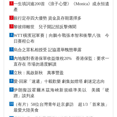
1
一生填詞逾200首 《浪子心聲》《Monica》成永恒遺
產
2
銀行定存四大優勢 資金及存期選擇多
3
黎彼得離世 兒子開記招反擊傳聞
4
WTT橫濱冠軍賽｜向鵬今戰張本智和衝擊八強 今
日賽程公布
5
烏合之眾私相授受 記協選舉醜態畢露
6
內地擬對香港保單收益徵稅20% 香港保監：要求一
直存在 市場勿過度解讀
7
立秋：風啟新秋 萬事豐盈
8
愛·回家「速遞」十載歡樂 劇集如燈塔 劇迷定志向
9
伊朗擬設霍爾木茲海峽新規瞄準美以 美國「硬
蹭」談判桌
10
（有片）58位台灣青年赴京參訪 超1/3「首來族」
最愛大陸美食