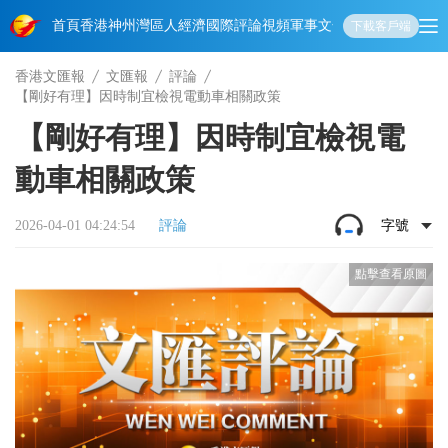
首頁
香港
神州
灣區人
經濟
國際
評論
視頻
軍事
文化
娛樂
生活
教育
體
下載客戶端
香港文匯報
文匯報
評論
【剛好有理】因時制宜檢視電動車相關政策
【剛好有理】因時制宜檢視電
動車相關政策
2026-04-01 04:24:54
評論
字號