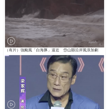
（有片）強颱風「白海豚」逼近 岱山縣沿岸風浪加劇