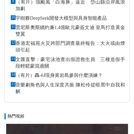
9
（有片）強颱風「白海豚」逼近 岱山縣沿岸風浪
加劇
10
宇樹夥DeepSeek開發大模型與具身智能產品
11
雲尼斯奧斯續約兼1.4億歐元豪簽文迪 皇馬打造黃金
雙翼
12
香港宏福苑火災跨部門調查最終報告：大火或由煙
頭引起
13
文匯直擊：豪宅泳池查出假證救生員 三種造假手
段輕鬆蒙混過關
14
（有片）轟-6J現身黃岩島參與什麼演練？
15
音樂劇角色與人生深度共振 陳松伶從暗黑中自我和
解
熱門視頻