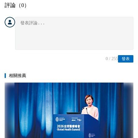
評論（
0
）
0
/ 255
發表
相關推薦