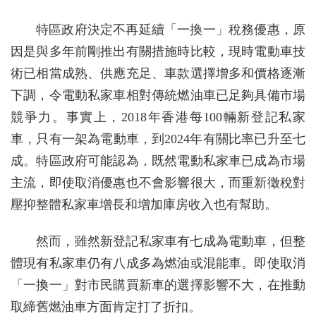
特區政府決定不再延續「一換一」稅務優惠，原
因是與多年前剛推出有關措施時比較，現時電動車技
術已相當成熟、供應充足、車款選擇增多和價格逐漸
下調，令電動私家車相對傳統燃油車已足夠具備市場
競爭力。事實上，2018年香港每100輛新登記私家
車，只有一架為電動車，到2024年有關比率已升至七
成。特區政府可能認為，既然電動私家車已成為市場
主流，即使取消優惠也不會影響很大，而重新徵稅對
壓抑整體私家車增長和增加庫房收入也有幫助。
然而，雖然新登記私家車有七成為電動車，但整
體現有私家車仍有八成多為燃油或混能車。即使取消
「一換一」對市民購買新車的選擇影響不大，在推動
取締舊燃油車方面肯定打了折扣。