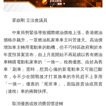
霍啟剛 立法會議員
中東局勢緊張導致國際燃油價格上漲，香港燃油
價格亦飆升，一眾燃油私家車車主叫苦連天。高油價
增加車主轉用電動車的動機，但不巧特區政府剛於本
年度預算案宣布，由上月底開始不再延續以舊有燃油
車轉購電動私家車的「一換一」稅務優惠。由於為舊
車「劏車」需時，想買心儀的新電動車又可能已斷
市，令不少在開戰後才打算換車的市民趕不上享用
「一換一」優惠的「尾班車」，面臨捱貴油或買貴
（連稅）車的兩難抉擇。
取消優惠或致消費習慣逆轉