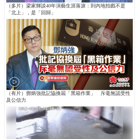
（多片）梁家輝談40年演藝生涯落淚：到內地拍戲不是
「北上」，是「回歸」
（有片）鄧炳強批記協換屆「黑箱作業」 斥毫無認受性
及公信力