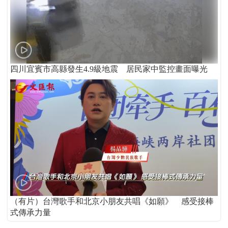
四川宜賓市高縣發生4.9級地震 居民家中監控畫面曝光
（有片）台灣歌手和北京小朋友共唱《如願》 感受接棒
式傳承力量