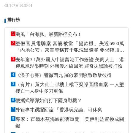
08月07日 20:30:04
排行榜
1
颱風「白海豚」最新路徑公布！
2
墮假官員電騙案 富婆被當「提款機」失近6900萬
「內地公安」來電聲稱其干犯洗黑錢罪 要求轉賬到
指定戶口作「保證金」
3
去年逾3.1萬外國人申請留港工作簽證 美裔人士：港
迎鳳凰涅槃時刻 外籍優才紛回流 羅奇抹黑論被打臉
4
《浪子心聲》響徹西九 羅啟豪開騷致敬黎彼得
5
（有片）黃大仙上邨樓上樓下疑噪音釀血案 一人墮
樓亡一人身中多刀重傷
6
便攜式導彈如何打下隱身戰機？
7
外籍專才踴躍回流 「香港玩完論」可休矣
8
專家：霍爾木茲海峽能否重開 美伊利益置換成關
鍵