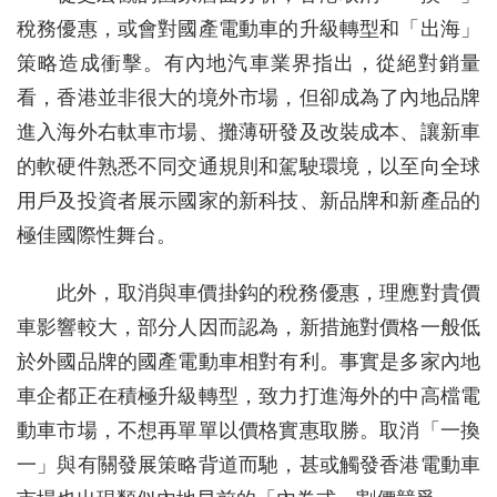
稅務優惠，或會對國產電動車的升級轉型和「出海」
策略造成衝擊。有內地汽車業界指出，從絕對銷量
看，香港並非很大的境外市場，但卻成為了內地品牌
進入海外右軚車市場、攤薄研發及改裝成本、讓新車
的軟硬件熟悉不同交通規則和駕駛環境，以至向全球
用戶及投資者展示國家的新科技、新品牌和新產品的
極佳國際性舞台。
此外，取消與車價掛鈎的稅務優惠，理應對貴價
車影響較大，部分人因而認為，新措施對價格一般低
於外國品牌的國產電動車相對有利。事實是多家內地
車企都正在積極升級轉型，致力打進海外的中高檔電
動車市場，不想再單單以價格實惠取勝。取消「一換
一」與有關發展策略背道而馳，甚或觸發香港電動車