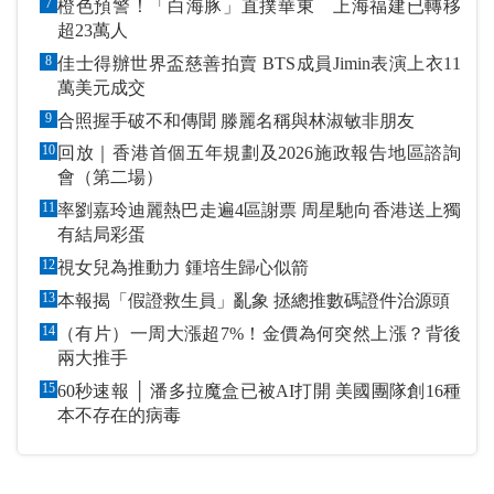
7
橙色預警！「白海豚」直撲華東 上海福建已轉移
超23萬人
8
佳士得辦世界盃慈善拍賣 BTS成員Jimin表演上衣11
萬美元成交
9
合照握手破不和傳聞 滕麗名稱與林淑敏非朋友
10
回放｜香港首個五年規劃及2026施政報告地區諮詢
會（第二場）
11
率劉嘉玲迪麗熱巴走遍4區謝票 周星馳向香港送上獨
有結局彩蛋
12
視女兒為推動力 鍾培生歸心似箭
13
本報揭「假證救生員」亂象 拯總推數碼證件治源頭
14
（有片）一周大漲超7%！金價為何突然上漲？背後
兩大推手
15
60秒速報 │ 潘多拉魔盒已被AI打開 美國團隊創16種
本不存在的病毒