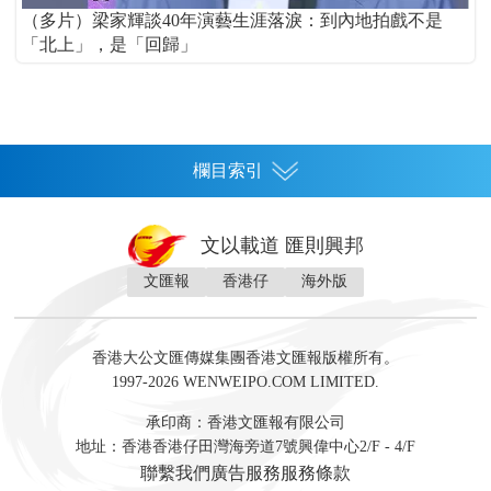
（多片）梁家輝談40年演藝生涯落淚：到內地拍戲不是
「北上」，是「回歸」
欄目索引
首頁
文以載道 匯則興邦
香港
文匯報
香港仔
海外版
神州
灣區生活
灣區企業
灣區文化
灣區旅遊
灣區人
灣區人才
灣區政策
灣區服務易
經濟
財經
地產
投資
財評
數字經濟
經湋論
香港大公文匯傳媒集團香港文匯報版權所有。
國際
1997-2026 WENWEIPO.COM LIMITED.
評論
社評
評論
快評
來論
視頻
新聞
訪談
直播
經湋論
承印商：香港文匯報有限公司
軍事
地址：香港香港仔田灣海旁道7號興偉中心2/F - 4/F
文化
文博
藝術
文學
聯繫我們
廣告服務
服務條款
娛樂