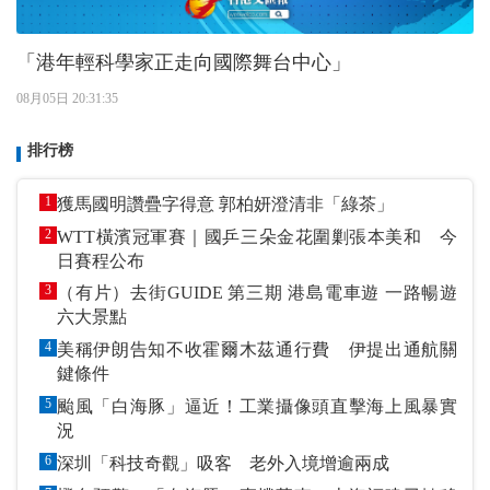
「港年輕科學家正走向國際舞台中心」
08月05日 20:31:35
排行榜
1
獲馬國明讚疊字得意 郭柏妍澄清非「綠茶」
2
WTT橫濱冠軍賽｜國乒三朵金花圍剿張本美和 今
日賽程公布
3
（有片）去街GUIDE 第三期 港島電車遊 一路暢遊
六大景點
4
美稱伊朗告知不收霍爾木茲通行費 伊提出通航關
鍵條件
5
颱風「白海豚」逼近！工業攝像頭直擊海上風暴實
況
6
深圳「科技奇觀」吸客 老外入境增逾兩成