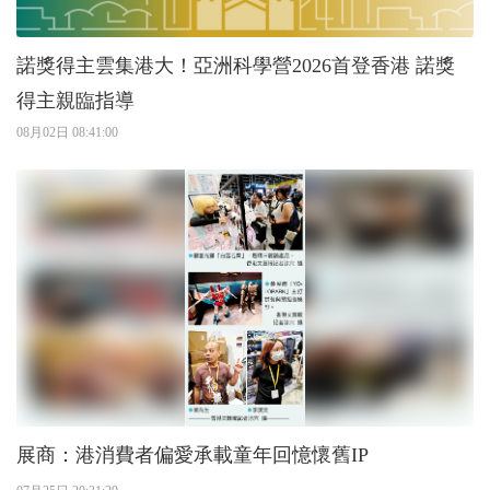
諾獎得主雲集港大！亞洲科學營2026首登香港 諾獎
得主親臨指導
08月02日 08:41:00
展商：港消費者偏愛承載童年回憶懷舊IP