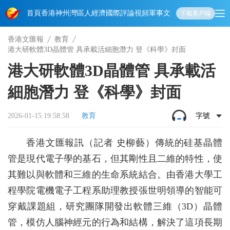
首頁
香港
神州
灣區人
經濟
國際
評論
視頻
軍事
文化
娛樂
生活
教育
體
下載客戶端
香港文匯報
教育
港大研軟體3D晶體管 具承載活細胞潛力 登《科學》封面
港大研軟體3D晶體管 具承載活
細胞潛力 登《科學》封面
2026-01-15 19:58:58
教育
字號
香港文匯報訊（記者 史柳藝）傳統的硅基晶體
管是現代電子學的基石，但其剛性且二維的特性，使
其難以與軟體和三維的生命系統結合。由香港大學工
程學院電機電子工程系助理教授張世明領導的智能可
穿戴課題組，研究團隊開發出軟體三維（3D）晶體
管，模仿人腦神經元的行為和結構，解決了這項長期