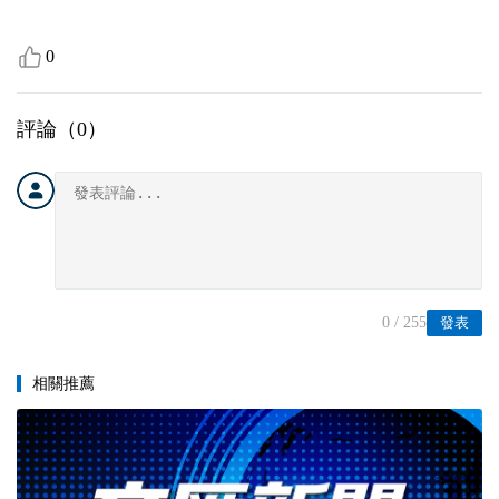
0
評論（
0
）
0
/ 255
發表
相關推薦