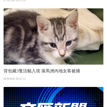
07月25日 20:31:29
背包藏3隻活貓入境 落馬洲內地女客被捕
08月06日 06:45:12