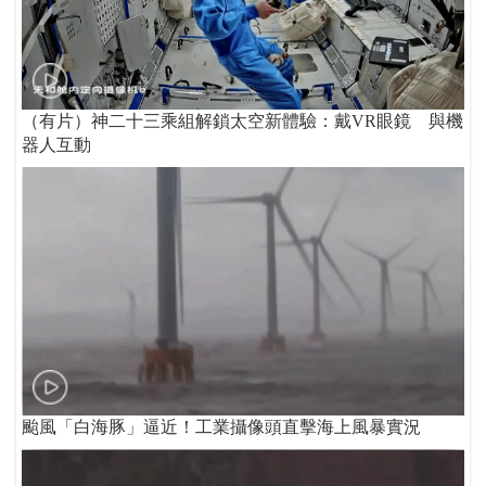
（有片）神二十三乘組解鎖太空新體驗：戴VR眼鏡 與機
器人互動
颱風「白海豚」逼近！工業攝像頭直擊海上風暴實況