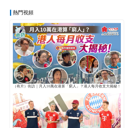
熱門視頻
（有片）街訪｜月入10萬在港算「窮人」？港人每月收支大揭秘！