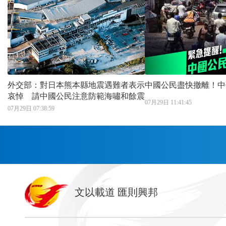
外交部：對日本熊本縣地震遇難者表示
中國公民盡快撤離！中
哀悼 請中國公民注意防範海嘯和餘震
07月29日 11:41:45
07月29日 07:38:59
首頁
文以載道 匯則興邦
香港
神州
灣區生活
灣區企業
灣區文化
灣區旅遊
灣區人