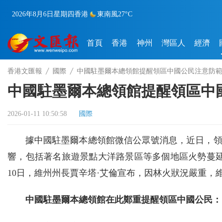
2026年8月6日
星期四
香港
東南風
27°C
首頁
香港
神州
灣區人
經濟
香港文匯報
國際
中國駐墨爾本總領館提醒領區中國公民注意防
中國駐墨爾本總領館提醒領區中
2026-01-11 10:50:58
國際
據中國駐墨爾本總領館微信公眾號消息，近日，
響，包括著名旅遊景點大洋路景區等多個地區火勢蔓
10日，維州州長賈辛塔·艾倫宣布，因林火狀況嚴重
中國駐墨爾本總領館在此鄭重提醒領區中國公民：