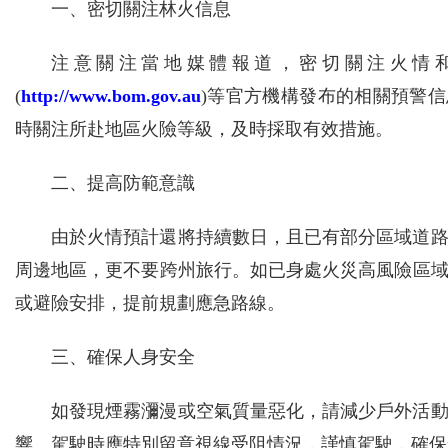
一、密切關注林火信息
注意關注當地媒體報道，密切關注火情
(
http://www.bom.gov.au
)等官方機構發布的相關預警信息及
時關注所赴地區火險等級，及時採取有效措施。
二、提高防範意識
由於火情預計還將持續數日，且已有部分區域道
周邊地區，更不要跨州旅行。如已身處火災高風險區
或避險安排，提前規劃應急路線。
三、確保人身安全
如發現煙霧瀰漫或空氣質量惡化，請減少戶外活
響。駕駛時應特別留意視線受阻情況，謹慎駕駛，確保