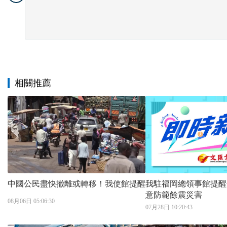
相關推薦
中國公民盡快撤離或轉移！我使館提醒
我駐福岡總領事館提醒
意防範餘震災害
08月06日 05:06:30
07月28日 10:20:43