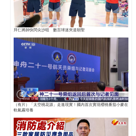
拜仁將帥快閃尖沙咀 數百球迷夾道朝聖
（有片）「太空桃花源」走進現實！國內首次實現櫻桃番茄小麥在
軌氣霧培養