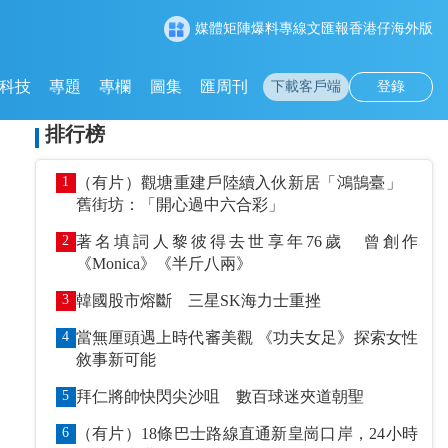
媒體矩陣
爆料專線
文匯報
香港仔
海外版
科技
專題
專欄
圖集
匯周刊
下載客戶端
登錄
排行榜
1
（有片）觀塘重建戶陸續入伙新居「鴻鵠臺」
舊街坊：「開心過中六合彩」
2
著名填詞人黎彼得去世享年76歲 曾創作
《Monica》《半斤八兩》
3
韓國股市熔斷 三星SK海力士重挫
4
當無厘頭遇上時代審美觀 《功夫女足》探索女性
敘事新可能
5
拜仁將帥快閃尖沙咀 數百球迷夾道朝聖
6
（有片）18條巴士路線直通新皇崗口岸，24小時