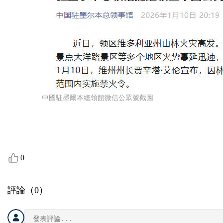
中國駐墨爾本總領館微信公眾號截圖
0
評論（
0
）