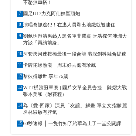
不愁無車搭！
7
國足U17力克阿仙奴響頭炮
8
演唱會抓逃犯！在逃人員剛出地鐵就被逮住
9
劉佩玥澄清男藝人黑名單非屬實 阮浩棕何沛珈大
方談「再續前緣」
10
河套跨河連接橋最後一段合龍 港深創科融合提速
11
卡牌陀螺熱潮 周末好去處淘珍藏
12
黎彼得離世 享年76歲
13
WTT橫濱冠軍賽 | 國乒女單全員告捷 陳熠大戰
張本美和（附賽程）
14
為《愛·回家》演員「友誼」解畫 單立文指滕麗
名林淑敏有脾氣
15
60秒速報 │ 一隻竹知了給華為上了一堂公關課