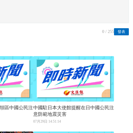
0
/ 255
發表
領區中國公民注
中國駐日本大使館提醒在日中國公民注
意防範地震災害
07月29日 14:51:14