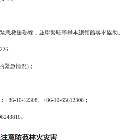
緊急救援熱線，並聯繫駐墨爾本總領館尋求協助。
6226；
的緊急情況)；
12308、+86-10-65612308；
48810。