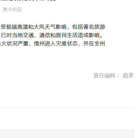
責任編輯：
趙霁