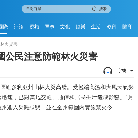
搜索
國際
評論
視頻
軍事
文化
娛樂
生活
教育
體育
範林火災害
國公民注意防範林火災害
字號
領區維多利亞州山林火災高發。受極端高溫和大風天氣影
延迅速，已對當地交通、通信和居民生活造成影響。1月
，維州進入災難狀態，並在全州範圍內實施禁火令。