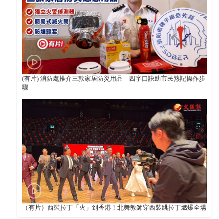
(有片) 消防處推介三款家居防災用品 四字口訣助市民熟記操作步
驟
（有片）西裝拉丁「火」到香港！北舞教師穿西裝跳拉丁燃爆全場