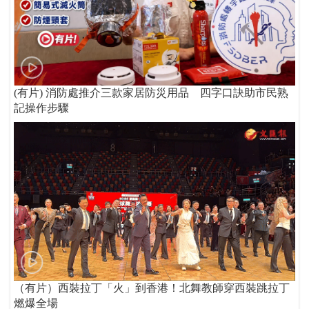
(有片) 消防處推介三款家居防災用品 四字口訣助市民熟
記操作步驟
（有片）西裝拉丁「火」到香港！北舞教師穿西裝跳拉丁
燃爆全場