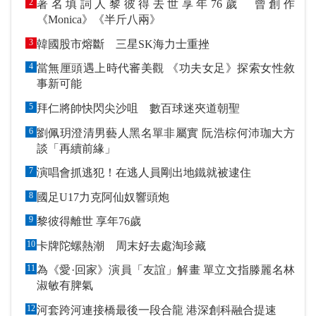
2
著名填詞人黎彼得去世享年76歲 曾創作
《Monica》《半斤八兩》
3
韓國股市熔斷 三星SK海力士重挫
4
當無厘頭遇上時代審美觀 《功夫女足》探索女性敘
事新可能
5
拜仁將帥快閃尖沙咀 數百球迷夾道朝聖
6
劉佩玥澄清男藝人黑名單非屬實 阮浩棕何沛珈大方
談「再續前緣」
7
演唱會抓逃犯！在逃人員剛出地鐵就被逮住
8
國足U17力克阿仙奴響頭炮
9
黎彼得離世 享年76歲
10
卡牌陀螺熱潮 周末好去處淘珍藏
11
為《愛·回家》演員「友誼」解畫 單立文指滕麗名林
淑敏有脾氣
12
河套跨河連接橋最後一段合龍 港深創科融合提速