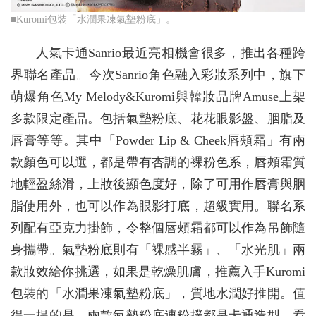
■Kuromi包裝「水潤果凍氣墊粉底」。
人氣卡通Sanrio最近亮相機會很多，推出各種跨
界聯名產品。今次Sanrio角色融入彩妝系列中，旗下
萌爆角色My Melody&Kuromi與韓妝品牌Amuse上架
多款限定產品。包括氣墊粉底、花花眼影盤、胭脂及
唇膏等等。其中「Powder Lip & Cheek唇頰霜」有兩
款顏色可以選，都是帶有杏調的裸粉色系，唇頰霜質
地輕盈絲滑，上妝後顯色度好，除了可用作唇膏與胭
脂使用外，也可以作為眼影打底，超級實用。聯名系
列配有亞克力掛飾，令整個唇頰霜都可以作為吊飾隨
身攜帶。氣墊粉底則有「裸感半霧」、「水光肌」兩
款妝效給你挑選，如果是乾燥肌膚，推薦入手Kuromi
包裝的「水潤果凍氣墊粉底」，質地水潤好推開。值
得一提的是，兩款氣墊粉底連粉撲都是卡通造型，看