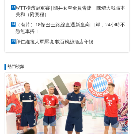
13
WTT橫濱冠軍賽 | 國乒女單全員告捷 陳熠大戰張本
美和（附賽程）
14
（有片）18條巴士路線直通新皇崗口岸，24小時不
愁無車搭！
15
拜仁維拉大軍壓境 數百粉絲酒店守候
熱門視頻