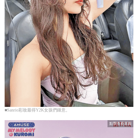
■Sanrio彩妝最得Y2K女孩們鍾意。