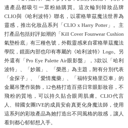
邊產品都吸引一眾粉絲購買。這次輪到韓妝品牌
CLIO與《哈利波特》聯名，以霍格華茲魔法世界為
靈感，推出化妝品系列「CLIO x Harry Potter」。主
打產品包括好評如潮的「Kill Cover Founwear Cushion
氣墊粉底」有三種色號，外觀靈感來自霍格華茲魔法
學院，鏡面內部也印有專屬的《哈利波特》Logo。另
外還有「Pro Eye Palette Air眼影盤」，3款以「哈利
波特」、「妙麗」、「榮恩」為主題，附有分別代表
「金探子」、「愛情魔藥」、「福特安格里亞車」的
金屬吊墜作裝飾，12色格打造百搭日常眼影妝容，不
飛粉的質地，可以持久貼合眼周肌膚。CLIO代言
人、韓國女團IVE的成員安俞真更化身魔法師，使用
這系列的彩妝產品為她打造出不同風格的妝感，讓人
看到都心郁郁想入手。