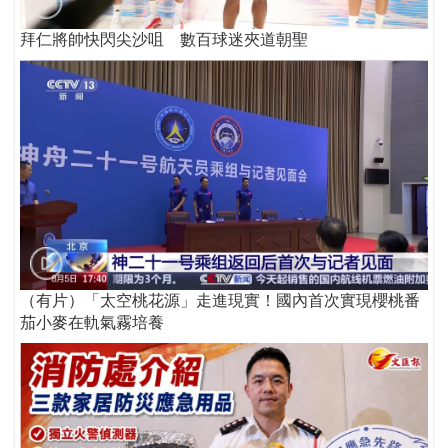
拜仁將帥快閃尖沙咀 數百球迷夾道朝聖
（有片）「太空桃花源」走進現實！國內首次實現櫻桃番
茄小麥在軌氣霧培養