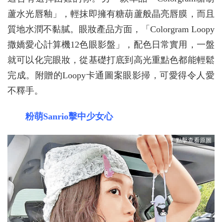
蘆水光唇釉」，輕抹即擁有糖葫蘆般晶亮唇膜，而且
質地水潤不黏膩。眼妝產品方面，「Colorgram Loopy
撒嬌愛心計算機12色眼影盤」，配色日常實用，一盤
就可以化完眼妝，從基礎打底到高光重點色都能輕鬆
完成。附贈的Loopy卡通圖案眼影掃，可愛得令人愛
不釋手。
粉萌Sanrio擊中少女心