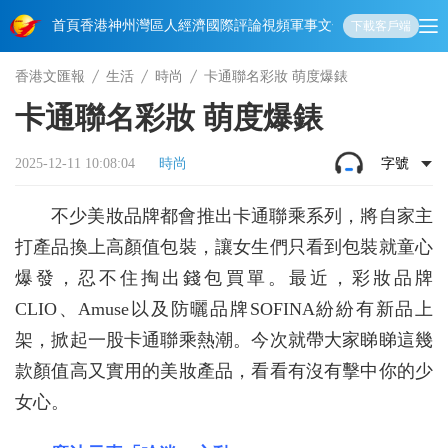
首頁
香港
神州
灣區人
經濟
國際
評論
視頻
軍事
文化
娛樂
生活
教育
體
下載客戶端
香港文匯報
生活
時尚
卡通聯名彩妝 萌度爆錶
卡通聯名彩妝 萌度爆錶
2025-12-11 10:08:04
時尚
字號
不少美妝品牌都會推出卡通聯乘系列，將自家主
打產品換上高顏值包裝，讓女生們只看到包裝就童心
爆發，忍不住掏出錢包買單。最近，彩妝品牌
CLIO、Amuse以及防曬品牌SOFINA紛紛有新品上
架，掀起一股卡通聯乘熱潮。今次就帶大家睇睇這幾
款顏值高又實用的美妝產品，看看有沒有擊中你的少
女心。