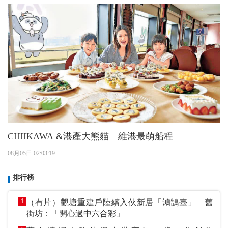
CHIIKAWA &港產大熊貓 維港最萌船程
08月05日 02:03:19
排行榜
1
（有片）觀塘重建戶陸續入伙新居「鴻鵠臺」 舊
街坊：「開心過中六合彩」