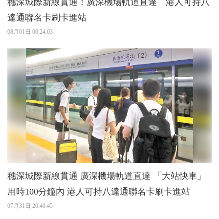
穗深城際新線貫通！廣深機場軌道直達 港人可持八
達通聯名卡刷卡進站
08月01日 00:24:03
穗深城際新線貫通 廣深機場軌道直達 「大站快車」
用時100分鐘內 港人可持八達通聯名卡刷卡進站
07月31日 20:40:45