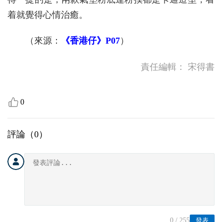
着就覺得心情治癒。
（來源：
《香港仔》P07
）
責任編輯：
宋得書
0
評論（
0
）
0
/ 255
發表