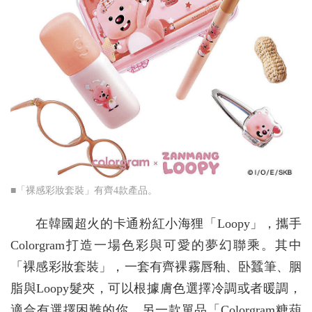
■「裸感彩妝套裝」有齊4款產品。
在韓國超火的卡通粉紅小海狸「Loopy」，攜手
Colorgram打造一場色彩與可愛的夢幻聯乘。其中
「裸感彩妝套裝」，一套有齊裸霧唇釉、卧蠶筆、胭
脂與Loopy髮夾，可以根據膚色選擇冷調或者暖調，
適合有選擇困難的你。另一款單品「Colorgram糖葫