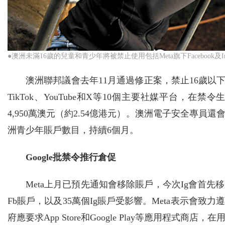
●澳洲未滿16歲的兒童和青少年將被禁止使用包括Meta旗下Facebook及In
澳洲聯邦議會去年11月通過修正案，禁止16歲以
TikTok、YouTube和X等10個主要社媒平台
4,950萬澳元（約2.54億港元）。澳洲電子安全專
洲青少年賬戶數目，持續6個月。
Google批禁令推行倉促
Meta上月已預先通知會移除賬戶，今次Ig會首先
Fb賬戶，以及35萬個Ig賬戶受影響。Meta表示會
府應要求App Store和Google Play等應用程式