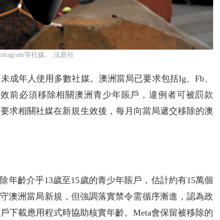
stagram等社媒。 法新社
下未成年人使用多數社媒。澳洲當局已要求包括Ig、Fb、
，在禁令生效前必須移除相關澳洲青少年賬戶，違例者可被罰款
員還會要求相關社媒在新規生效後，每月向當局遞交移除的澳
移除年齡介乎13歲至15歲的青少年賬戶，估計約有15萬個
致力遵守澳洲當局新規，但強調落實禁令需循序漸進，認為政
商店，在用戶下載應用程式時協助核實年齡。Meta會保留被移除的