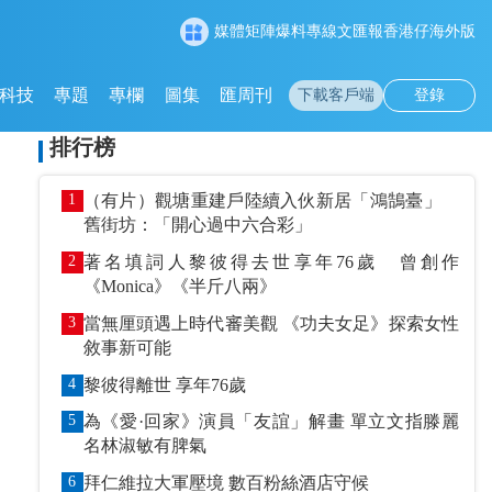
媒體矩陣
爆料專線
文匯報
香港仔
海外版
科技
專題
專欄
圖集
匯周刊
下載客戶端
登錄
排行榜
1
（有片）觀塘重建戶陸續入伙新居「鴻鵠臺」
舊街坊：「開心過中六合彩」
2
著名填詞人黎彼得去世享年76歲 曾創作
《Monica》《半斤八兩》
3
當無厘頭遇上時代審美觀 《功夫女足》探索女性
敘事新可能
4
黎彼得離世 享年76歲
5
為《愛·回家》演員「友誼」解畫 單立文指滕麗
名林淑敏有脾氣
6
拜仁維拉大軍壓境 數百粉絲酒店守候