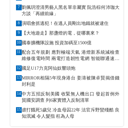
7
劉佩玥澄清男藝人黑名單非屬實 阮浩棕何沛珈大
方談「再續前緣」
8
演唱會抓逃犯！在逃人員剛出地鐵就被逮住
9
【大地遊走】那盞燈的電，從哪裏來？
10
國泰擴機隊設施 投資加碼至1500億
11
配合五年規劃 應對極端天氣 港燈新系統減檢查
維修復電時間 兩電打造韌性電網 智能聯通速應
萬變
12
國足U17力克阿仙奴響頭炮
13
MIRROR相隔5年現身港台 姜濤被陳卓賢揭借錢
封利是
14
中方五招反制美國 收緊無人機出口 發起首例外
貿國安調查 列6家實體入反制清單
15
虐打餓死5歲兒 冷血母囚22年 法官斥野蠻殘酷 良
知泯滅 令人髮指 枉為人母