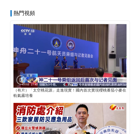
熱門視頻
（有片）「太空桃花源」走進現實！國內首次實現櫻桃番茄小麥在
軌氣霧培養