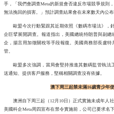
手，「我們會調查Meta的新規會否違反市場競爭規則
無法挽回的損害。」預計調查結果會在未來數天內公布
歐盟今次行動緊跟其近期依照《數碼市場法》，針對Go
企巨擘展開調查。報道指出，美國總統特朗普與副總
企，揚言用加徵關稅等手段報復。美國商務部長盧特
管。
歐盟多次強調，當局會堅持推進其數碼監管執法工作。
送通知、提供客戶服務，堅稱相關調查沒有依據。
澳下周三起禁未滿16歲青少年使用
澳洲自下周三起（12月10日）正式實施未成年人
美國科企Meta周四宣布在禁令實施前，公司已要求名下社媒In