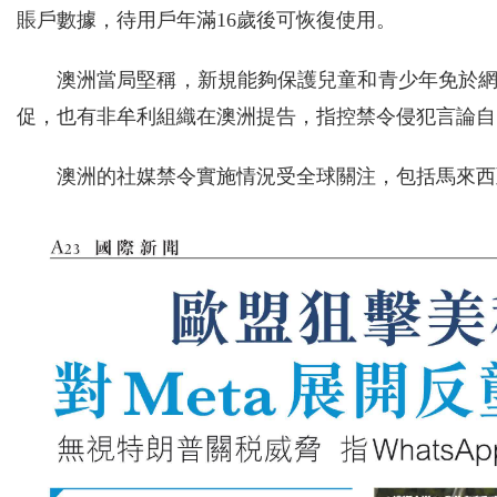
賬戶數據，待用戶年滿16歲後可恢復使用。
澳洲當局堅稱，新規能夠保護兒童和青少年免於網絡
促，也有非牟利組織在澳洲提告，指控禁令侵犯言論自
澳洲的社媒禁令實施情況受全球關注，包括馬來西