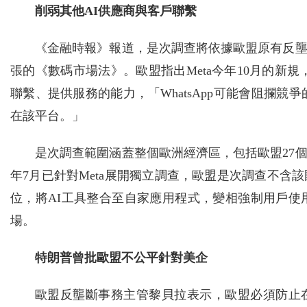
削弱其他AI供應商與客戶聯繫
《金融時報》報道，是次調查將依據歐盟原有反
張的《數碼市場法》。歐盟指出Meta今年10月的新規，
聯繫、提供服務的能力，「WhatsApp可能會阻攔競爭
在該平台。」
是次調查範圍涵蓋整個歐洲經濟區，包括歐盟27
年7月已針對Meta展開獨立調查，歐盟是次調查不含
位，將AI工具整合至自家應用程式，變相強制用戶使
場。
特朗普曾批歐盟不公平針對美企
歐盟反壟斷事務主管黎貝拉表示，歐盟必須防止