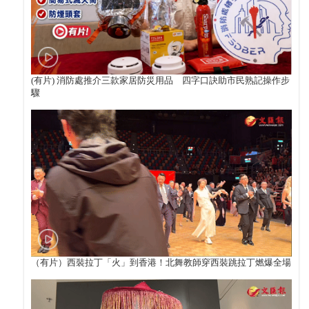
(有片) 消防處推介三款家居防災用品 四字口訣助市民熟記操作步
驟
（有片）西裝拉丁「火」到香港！北舞教師穿西裝跳拉丁燃爆全場