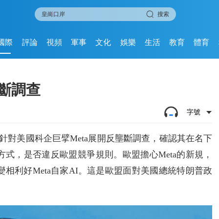
搜索
國際
評論
視頻
軍事
文化
娛樂
生活
教育
體育
壟斷調查
字號
，針對美國科企巨擘Meta展開反壟斷調查，確認其在名下
能的方式，是否違反歐盟競爭規則。歐盟擔心Meta的新規，
，變相利好Meta自家AI。這是歐盟面對美國總統特朗普政