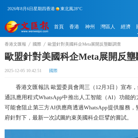
2026年8月6日
星期四
香港
東北風
28°C
首頁
香港
神州
灣區人
經濟
香港文匯報
國際
歐盟針對美國科企Meta展開反壟斷調查
歐盟針對美國科企Meta展開反
2025-12-05 10:42:51
國際
香港文匯報訊 歐盟委員會周三（12月3日）宣布
通訊應用程式WhatsApp中推出人工智能（AI）功
可能會阻止第三方AI供應商透過WhatsApp提供服務
府針對下，最新一次試圖約束美國科企巨擘的嘗試。