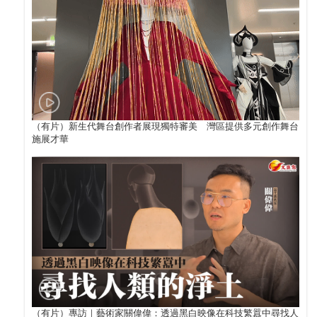
（有片）新生代舞台創作者展現獨特審美 灣區提供多元創作舞台
施展才華
（有片）專訪｜藝術家關偉偉：透過黑白映像在科技繁囂中尋找人