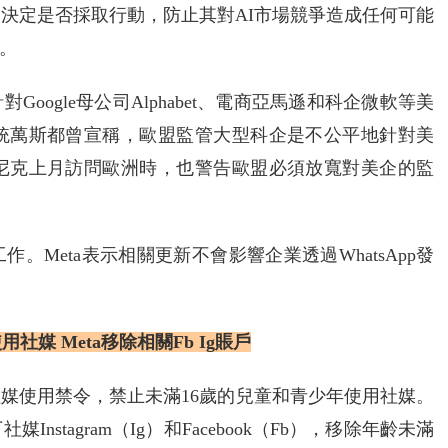
，決定是否採取行動，防止其對AI市場競爭造成任何可能
。
ogle母公司Alphabet、電商亞馬遜和科企微軟等美
統萬斯都曾宣稱，歐盟監管大型科企是不公平地針對美
尼克上月訪問歐洲時，也警告歐盟必須放寬對美企的監
Meta表示相關更新不會影響企業透過WhatsApp發
社媒 Meta移除相關Fb Ig賬戶
社媒使用禁令，禁止未滿16歲的兒童和青少年使用社媒。
stagram（Ig）和Facebook（Fb），移除年齡未滿