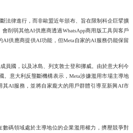
壟斷法律進行，而非歐盟近年頒布、旨在限制科企巨擘擴
會削弱其他AI供應商透過WhatsApp商用版工具與客戶
的AI供應商提供AI功能，但Meta自家的AI服務仍能保留
個成員國，以及冰島、列支敦士登和挪威。由於意大利今
該國。意大利反壟斷機構表示，Meta涉嫌濫用市場主導地
用其AI服務，並將自家龐大的用戶群體引導至新興AI市
在數碼領域處於主導地位的企業濫用權力，擠壓競爭對