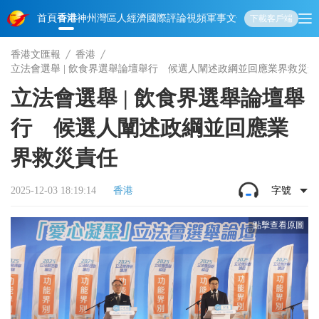
首頁
香港
神州
灣區人
經濟
國際
評論
視頻
軍事
文化
娛樂
生活
教育
體
下載客戶端
香港文匯報
香港
立法會選舉 | 飲食界選舉論壇舉行 候選人闡述政綱並回應業界救災責
立法會選舉 | 飲食界選舉論壇舉
行 候選人闡述政綱並回應業
界救災責任
2025-12-03 18:19:14
香港
字號