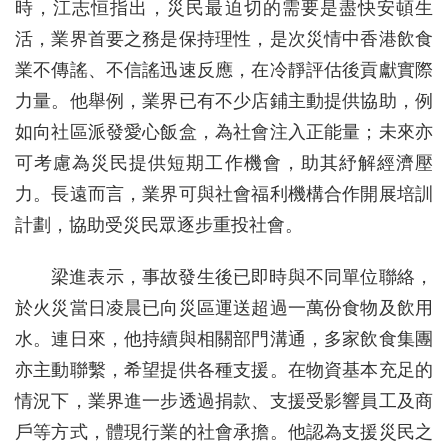
時，江志恒指出，災民最迫切的需要是盡快安頓生
活，業界首要之務是保持理性，是次災情中香港飲食
業不傳謠、不信謠迅速反應，在冷靜評估後貢獻實際
力量。他舉例，業界已有不少店鋪主動提供協助，例
如向社區派發愛心飯盒，為社會注入正能量；未來亦
可考慮為災民提供短期工作機會，助其紓解經濟壓
力。長遠而言，業界可與社會福利機構合作開展培訓
計劃，協助受災民眾逐步重投社會。
梁進表示，事故發生後已即時與不同單位聯絡，
於火災當日凌晨已向災區運送超過一萬份食物及飲用
水。連日來，他持續與相關部門溝通，多家飲食集團
亦主動聯繫，希望提供各種支援。在物資基本充足的
情況下，業界進一步透過捐款、支援受影響員工及商
戶等方式，體現行業的社會承擔。他認為支援災民之