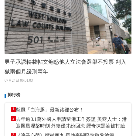
男子承認轉載帖文煽惑他人立法會選舉不投票 判入
獄兩個月緩刑兩年
07月24日 06:01:03
排行榜
1
颱風「白海豚」最新路徑公布！
2
去年逾3.1萬外國人申請留港工作簽證 美裔人士：港
迎鳳凰涅槃時刻 外籍優才紛回流 羅奇抹黑論被打臉
3
《浪子心聲》響徹西九 羅啟豪開騷致敬黎彼得