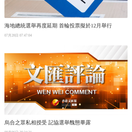
海地總統選舉再度延期 首輪投票擬於12月舉行
07月28日 07:47:04
烏合之眾私相授受 記協選舉醜態畢露