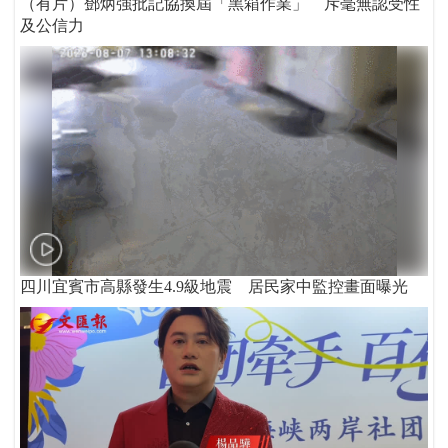
（有片）鄧炳強批記協換屆「黑箱作業」 斥毫無認受性
及公信力
四川宜賓市高縣發生4.9級地震 居民家中監控畫面曝光