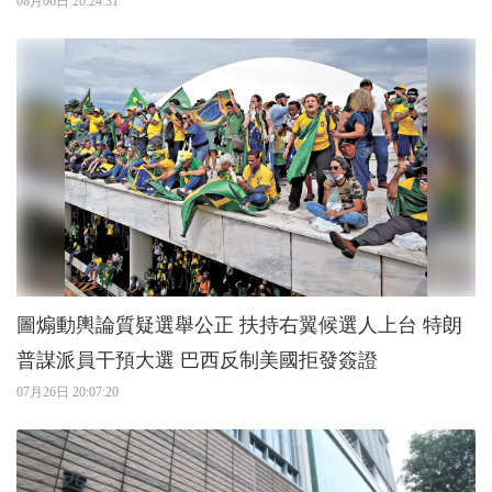
08月06日 20:24:31
圖煽動輿論質疑選舉公正 扶持右翼候選人上台 特朗
普謀派員干預大選 巴西反制美國拒發簽證
07月26日 20:07:20