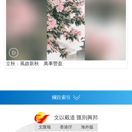
立秋：風啟新秋 萬事豐盈
欄目索引
首頁
文以載道 匯則興邦
香港
文匯報
香港仔
海外版
神州