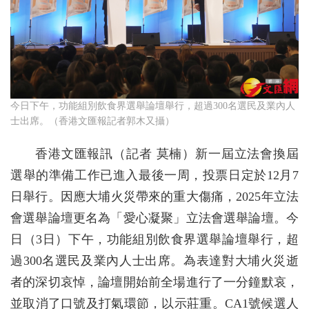
今日下午，功能組別飲食界選舉論壇舉行，超過300名選民及業內人
士出席。（香港文匯報記者郭木又攝）
香港文匯報訊（記者 莫楠）新一屆立法會換屆
選舉的準備工作已進入最後一周，投票日定於12月7
日舉行。因應大埔火災帶來的重大傷痛，2025年立法
會選舉論壇更名為「愛心凝聚」立法會選舉論壇。今
日（3日）下午，功能組別飲食界選舉論壇舉行，超
過300名選民及業內人士出席。為表達對大埔火災逝
者的深切哀悼，論壇開始前全場進行了一分鐘默哀，
並取消了口號及打氣環節，以示莊重。CA1號候選人