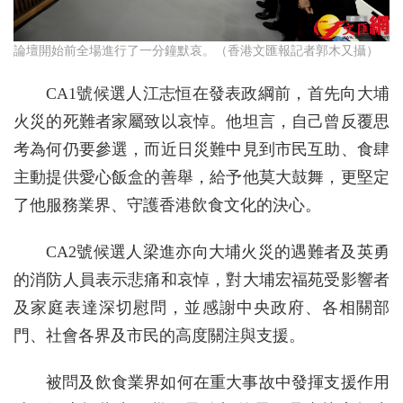
論壇開始前全場進行了一分鐘默哀。（香港文匯報記者郭木又攝）
CA1號候選人江志恒在發表政綱前，首先向大埔
火災的死難者家屬致以哀悼。他坦言，自己曾反覆思
考為何仍要參選，而近日災難中見到市民互助、食肆
主動提供愛心飯盒的善舉，給予他莫大鼓舞，更堅定
了他服務業界、守護香港飲食文化的決心。
CA2號候選人梁進亦向大埔火災的遇難者及英勇
的消防人員表示悲痛和哀悼，對大埔宏福苑受影響者
及家庭表達深切慰問，並感謝中央政府、各相關部
門、社會各界及市民的高度關注與支援。
被問及飲食業界如何在重大事故中發揮支援作用