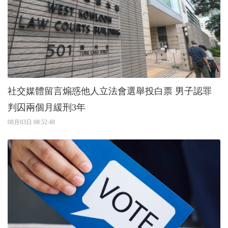
社交媒體留言煽惑他人立法會選舉投白票 男子認罪
判囚兩個月緩刑3年
08月03日 08:52:48