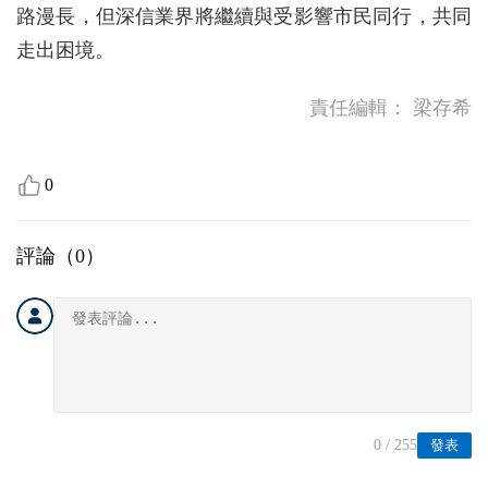
路漫長，但深信業界將繼續與受影響市民同行，共同
走出困境。
責任編輯：
梁存希
0
評論（
0
）
0
/ 255
發表