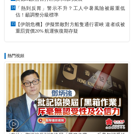
14
「熱到反胃」警示不升？工人中暑風險被嚴重低
估！籲調整分級標準
15
【伊朗危機】伊擬禁敵對方船隻通行霍峽 違者或被
重罰貨價20% 航運恢復期存疑
熱門視頻