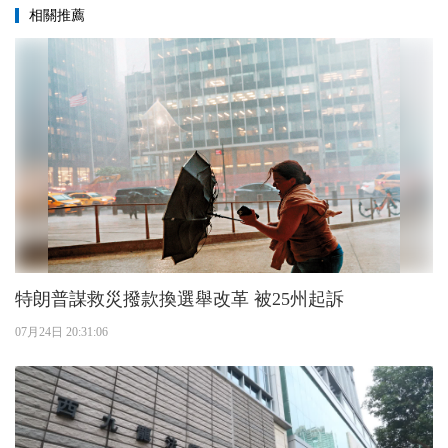
相關推薦
特朗普謀救災撥款換選舉改革 被25州起訴
07月24日 20:31:06