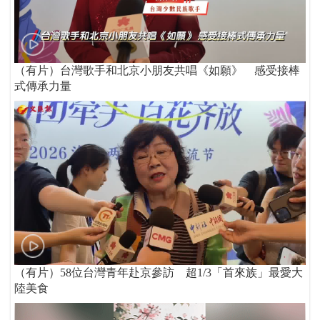
（有片）台灣歌手和北京小朋友共唱《如願》 感受接棒
式傳承力量
（有片）58位台灣青年赴京參訪 超1/3「首來族」最愛大
陸美食