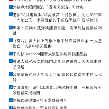
4
外籍專才踴躍回流 「香港玩完論」可休矣
5
墮假官員電騙案 富婆被當「提款機」失近6900萬
「內地公安」來電聲稱其干犯洗黑錢罪 要求轉賬到
指定戶口作「保證金」
6
專家：霍爾木茲海峽能否重開 美伊利益置換成關
鍵
7
（有片）黃大仙上邨樓上樓下疑噪音釀血案 一人墮
樓亡一人身中多刀重傷
8
宇樹夥DeepSeek開發大模型與具身智能產品
9
香港宏福苑火災跨部門調查最終報告：大火或由煙
頭引起
10
音樂劇角色與人生深度共振 陳松伶從暗黑中自我和
解
11
文匯直擊：豪宅泳池查出假證救生員 三種造假手
段輕鬆蒙混過關
12
便攜式導彈如何打下隱身戰機？
13
黃德斌談善言打匹克球玩到凌晨