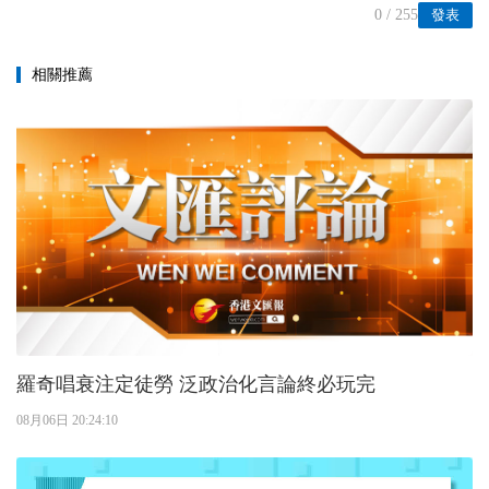
0
/ 255
發表
相關推薦
羅奇唱衰注定徒勞 泛政治化言論終必玩完
08月06日 20:24:10