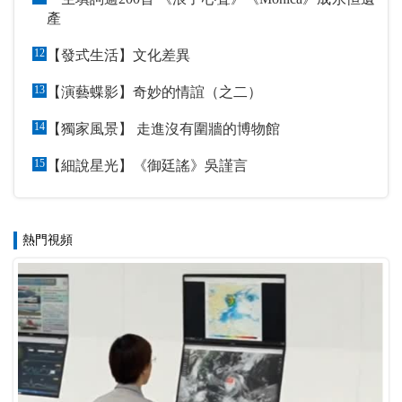
產
12
【發式生活】文化差異
13
【演藝蝶影】奇妙的情誼（之二）
14
【獨家風景】 走進沒有圍牆的博物館
15
【細說星光】《御廷謠》吳謹言
熱門視頻