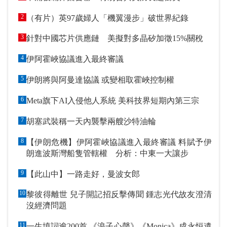
2
（有片）英97歲婦人「機翼漫步」破世界紀錄
3
針對中國芯片供應鏈 美擬對多晶矽加徵15%關稅
4
伊阿霍峽協議進入最終審議
5
伊朗將與阿曼達協議 或變相取霍峽控制權
6
Meta旗下AI入侵他人系統 美科技界短期內第三宗
7
胡塞武裝稱一天內襲擊兩艘沙特油輪
8
【伊朗危機】伊阿霍峽協議進入最終審議 料賦予伊
朗進波斯灣船隻管轄權 分析：中東一大讓步
9
【此山中】一路走好，曼波女郎
10
黎彼得離世 兒子開記招反擊傳聞 鍾志光代故友澄清
沒經濟問題
11
一生填詞逾200首 《浪子心聲》《Monica》成永恒遺