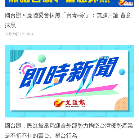
國台辦回應陸委會抹黑「台青e家」：無腦言論 蓄意
抹黑
07月29日 06:19:24
國台辦：民進黨當局迎合外部勢力掏空台灣優勢產業
是不折不扣的害台、禍台行為