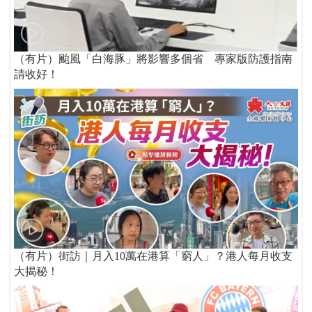
（有片）颱風「白海豚」將影響多個省 專家版防護指南
請收好！
（有片）街訪｜月入10萬在港算「窮人」？港人每月收支
大揭秘！