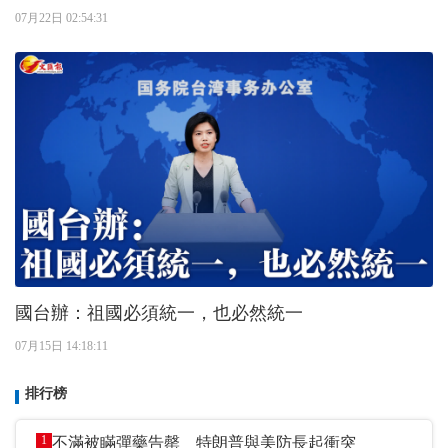
07月22日 02:54:31
國台辦：祖國必須統一，也必然統一
07月15日 14:18:11
排行榜
1
不滿被瞞彈藥告罄 特朗普與美防長起衝突