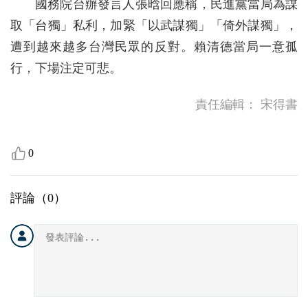
國務院台辦發言人張晗回應稱，民進黨當局為謀
取「台獨」私利，加緊「以武謀獨」「倚外謀獨」，
遭到越來越多台灣民眾的反對。賴清德當局一意孤
行，下場注定可悲。
責任編輯：
宋得書
0
評論（
0
）