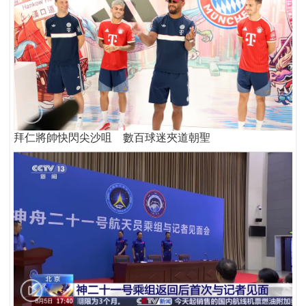
拜仁將帥快閃尖沙咀 數百球迷夾道朝聖