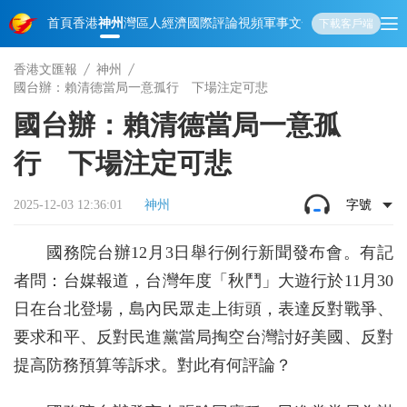
首頁
香港
神州
灣區人
經濟
國際
評論
視頻
軍事
文化
娛樂
生活
教育
體
下載客戶端
香港文匯報
神州
國台辦：賴清德當局一意孤行 下場注定可悲
國台辦：賴清德當局一意孤
行 下場注定可悲
2025-12-03 12:36:01
神州
字號
國務院台辦12月3日舉行例行新聞發布會。有記
者問：台媒報道，台灣年度「秋鬥」大遊行於11月30
日在台北登場，島內民眾走上街頭，表達反對戰爭、
要求和平、反對民進黨當局掏空台灣討好美國、反對
提高防務預算等訴求。對此有何評論？