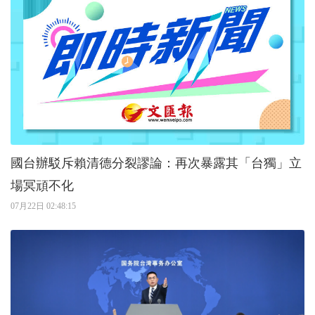
國台辦駁斥賴清德分裂謬論：再次暴露其「台獨」立
場冥頑不化
07月22日 02:48:15