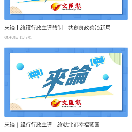
來論丨維護行政主導體制 共創良政善治新局
08月08日 11:49:01
來論｜踐行行政主導 繪就北都幸福藍圖