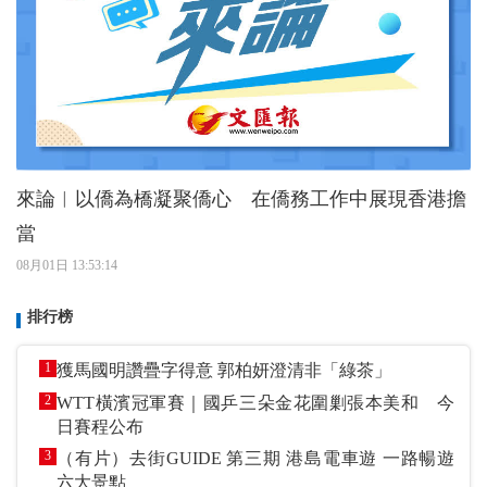
來論︱以僑為橋凝聚僑心 在僑務工作中展現香港擔
當
08月01日 13:53:14
排行榜
1
獲馬國明讚疊字得意 郭柏妍澄清非「綠茶」
2
WTT橫濱冠軍賽｜國乒三朵金花圍剿張本美和 今
日賽程公布
3
（有片）去街GUIDE 第三期 港島電車遊 一路暢遊
六大景點