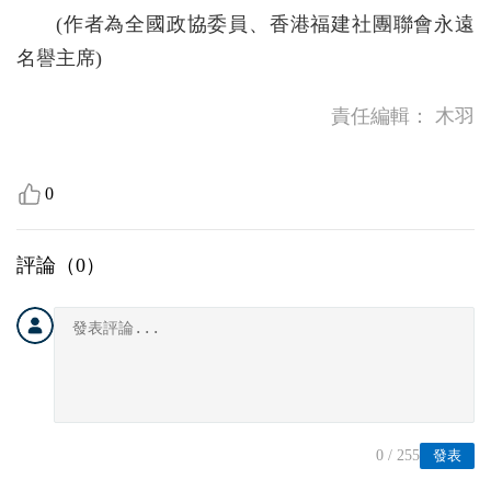
(作者為全國政協委員、香港福建社團聯會永遠
名譽主席)
責任編輯：
木羽
0
評論（
0
）
0
/ 255
發表