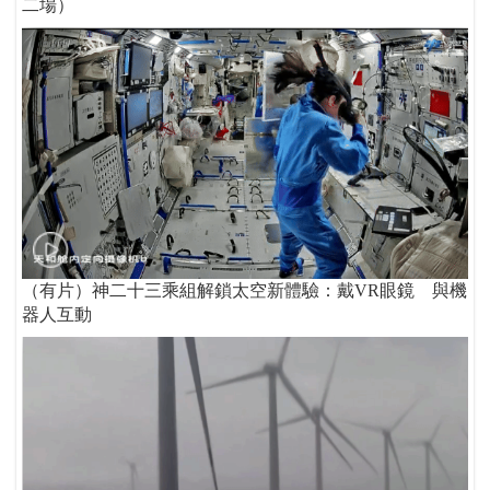
二場）
（有片）神二十三乘組解鎖太空新體驗：戴VR眼鏡 與機
器人互動