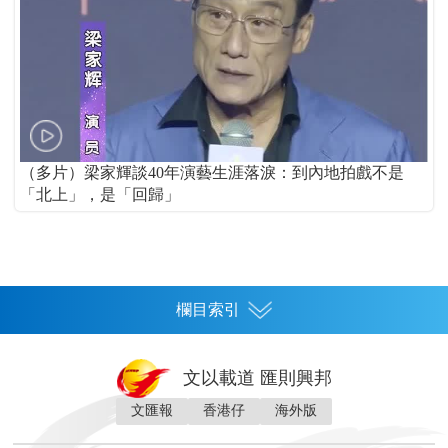
（多片）梁家輝談40年演藝生涯落淚：到內地拍戲不是
「北上」，是「回歸」
欄目索引
首頁
文以載道 匯則興邦
香港
文匯報
香港仔
海外版
神州
灣區生活
灣區企業
灣區文化
灣區旅遊
灣區人