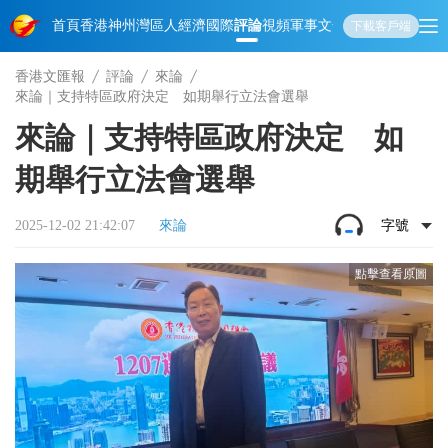
首頁
香港
神州
灣區人
經濟
國際
評論
視頻
軍事
文化
娛樂
生活
教育
體
下載客戶端
香港文匯報
評論
來論
來論｜支持特區政府決定 如期舉行立法會選舉
來論｜支持特區政府決定 如
期舉行立法會選舉
2025-12-02 21:42:07
來論
字號