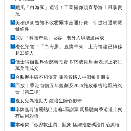
4
颱風「白海豚」逼近！工業攝像頭直擊海上風暴實
況
5
美稱伊朗告知不收霍爾木茲通行費 伊提出通航關
鍵條件
6
深圳「科技奇觀」吸客 老外入境增逾兩成
7
橙色預警！「白海豚」直撲華東 上海福建已轉移
超23萬人
8
佳士得辦世界盃慈善拍賣 BTS成員Jimin表演上衣11
萬美元成交
9
合照握手破不和傳聞 滕麗名稱與林淑敏非朋友
10
回放｜香港首個五年規劃及2026施政報告地區諮詢
會（第二場）
11
視女兒為推動力 鍾培生歸心似箭
12
率劉嘉玲迪麗熱巴走遍4區謝票 周星馳向香港送上獨
有結局彩蛋
13
本報揭「假證救生員」亂象 拯總推數碼證件治源頭