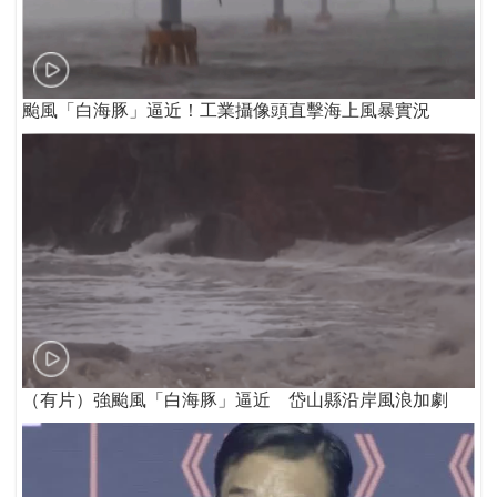
颱風「白海豚」逼近！工業攝像頭直擊海上風暴實況
（有片）強颱風「白海豚」逼近 岱山縣沿岸風浪加劇