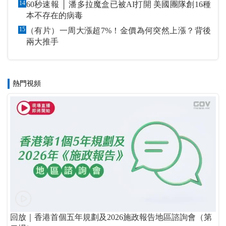
14
60秒速報 │ 潘多拉魔盒已被AI打開 美國團隊創16種
本不存在的病毒
15
（有片）一周大漲超7%！金價為何突然上漲？背後
兩大推手
熱門視頻
回放｜香港首個五年規劃及2026施政報告地區諮詢會（第