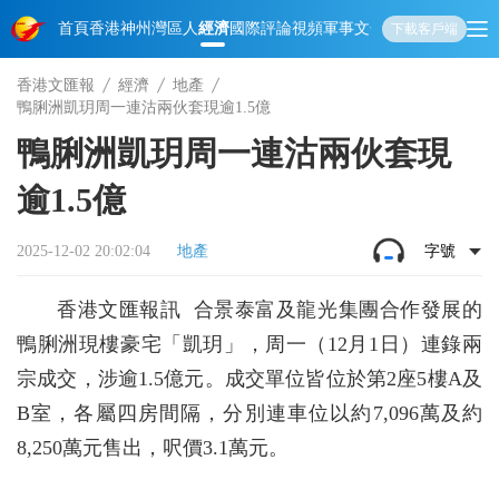
首頁
香港
神州
灣區人
經濟
國際
評論
視頻
軍事
文化
娛樂
生活
教育
體
下載客戶端
香港文匯報
經濟
地產
鴨脷洲凱玥周一連沽兩伙套現逾1.5億
鴨脷洲凱玥周一連沽兩伙套現
逾1.5億
2025-12-02 20:02:04
地產
字號
香港文匯報訊 合景泰富及龍光集團合作發展的
鴨脷洲現樓豪宅「凱玥」，周一（12月1日）連錄兩
宗成交，涉逾1.5億元。成交單位皆位於第2座5樓A及
B室，各屬四房間隔，分別連車位以約7,096萬及約
8,250萬元售出，呎價3.1萬元。