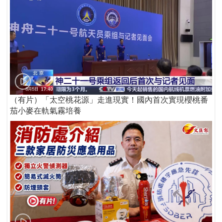
（有片）「太空桃花源」走進現實！國內首次實現櫻桃番
茄小麥在軌氣霧培養