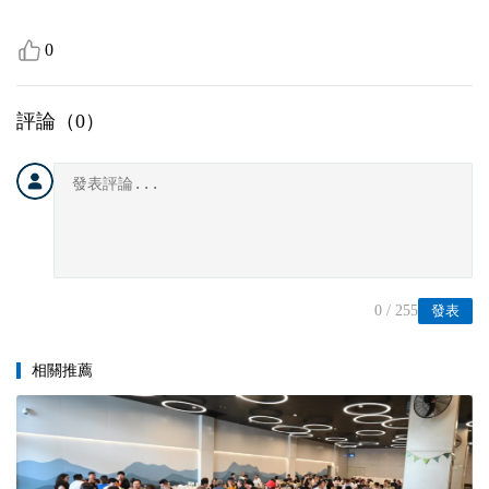
0
評論（
0
）
0
/ 255
發表
相關推薦