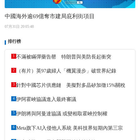
中國海外逾69億奪市建局庇利街項目
07月31日 20:05:48
排行榜
1
不滿被瞞彈藥告罄 特朗普與美防長起衝突
2
（有片）英97歲婦人「機翼漫步」破世界紀錄
3
針對中國芯片供應鏈 美擬對多晶矽加徵15%關稅
4
伊阿霍峽協議進入最終審議
5
伊朗將與阿曼達協議 或變相取霍峽控制權
6
Meta旗下AI入侵他人系統 美科技界短期內第三宗