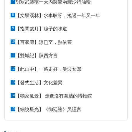
7
胡塞武裝稱一天內襲擊兩艘沙特油輪
8
【文學溪林】水車吱呀，搖過一年又一年
9
【指間歲月】脆子的味道
10
【百家廊】涼已至，熱依舊
11
【雙城記】陝西方言
12
【此山中】一路走好，曼波女郎
13
【發式生活】文化差異
14
【獨家風景】 走進沒有圍牆的博物館
15
【細說星光】《御廷謠》吳謹言