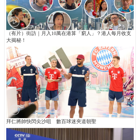
（有片）街訪｜月入10萬在港算「窮人」？港人每月收支
大揭秘！
拜仁將帥快閃尖沙咀 數百球迷夾道朝聖