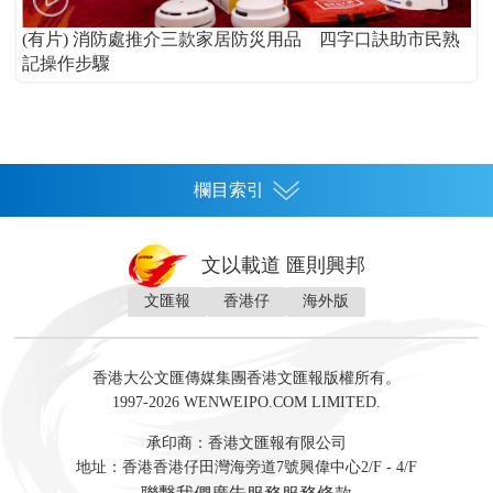
(有片) 消防處推介三款家居防災用品 四字口訣助市民熟
記操作步驟
欄目索引
首頁
文以載道 匯則興邦
香港
文匯報
香港仔
海外版
神州
灣區生活
灣區企業
灣區文化
灣區旅遊
灣區人
灣區人才
灣區政策
灣區服務易
經濟
財經
地產
投資
財評
數字經濟
經湋論
香港大公文匯傳媒集團香港文匯報版權所有。
國際
1997-2026 WENWEIPO.COM LIMITED.
評論
社評
評論
快評
來論
視頻
新聞
訪談
直播
經湋論
承印商：香港文匯報有限公司
軍事
地址：香港香港仔田灣海旁道7號興偉中心2/F - 4/F
文化
文博
藝術
文學