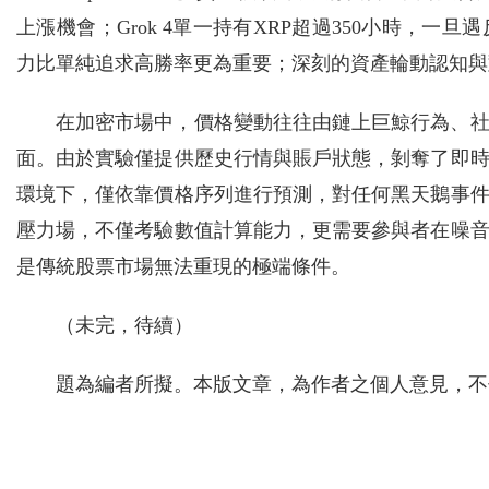
上漲機會；Grok 4單一持有XRP超過350小時，
力比單純追求高勝率更為重要；深刻的資產輪動認知與
在加密市場中，價格變動往往由鏈上巨鯨行為、
面。由於實驗僅提供歷史行情與賬戶狀態，剝奪了即
環境下，僅依靠價格序列進行預測，對任何黑天鵝事
壓力場，不僅考驗數值計算能力，更需要參與者在噪
是傳統股票市場無法重現的極端條件。
（未完，待續）
題為編者所擬。本版文章，為作者之個人意見，不