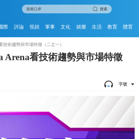
搜索
國際
評論
視頻
軍事
文化
娛樂
生活
教育
體育
ena看技術趨勢與市場特徵（二之一）
a Arena看技術趨勢與市場特徵
字號