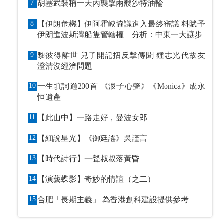
7
胡塞武裝稱一天內襲擊兩艘沙特油輪
8
【伊朗危機】伊阿霍峽協議進入最終審議 料賦予
伊朗進波斯灣船隻管轄權 分析：中東一大讓步
9
黎彼得離世 兒子開記招反擊傳聞 鍾志光代故友
澄清沒經濟問題
10
一生填詞逾200首 《浪子心聲》《Monica》成永
恒遺產
11
【此山中】一路走好，曼波女郎
12
【細說星光】《御廷謠》吳謹言
13
【時代詩行】一聲叔叔落黃昏
14
【演藝蝶影】奇妙的情誼（之二）
15
合肥「長期主義」 為香港創科建設提供參考