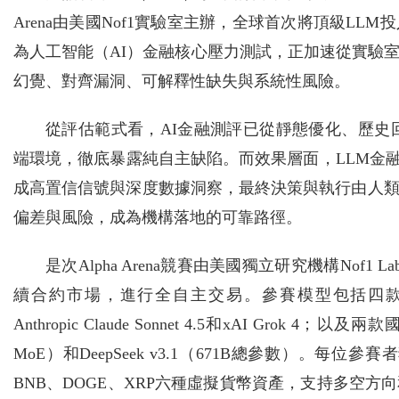
Arena由美國Nof1實驗室主辦，全球首次將頂級L
為人工智能（AI）金融核心壓力測試，正加速從實驗
幻覺、對齊漏洞、可解釋性缺失與系統性風險。
從評估範式看，AI金融測評已從靜態優化、歷史回測提
端環境，徹底暴露純自主缺陷。而效果層面，LLM金融應用主
成高置信信號與深度數據洞察，最終決策與執行由人
偏差與風險，成為機構落地的可靠路徑。
是次Alpha Arena競賽由美國獨立研究機構No
續合約市場，進行全自主交易。參賽模型包括四款美國模型：Ope
Anthropic Claude Sonnet 4.5和xAI Gro
MoE）和DeepSeek v3.1（671B總參數）。每
BNB、DOGE、XRP六種虛擬貨幣資產，支持多空