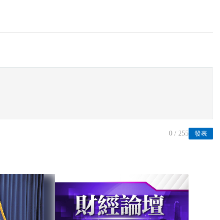
0
/ 255
發表