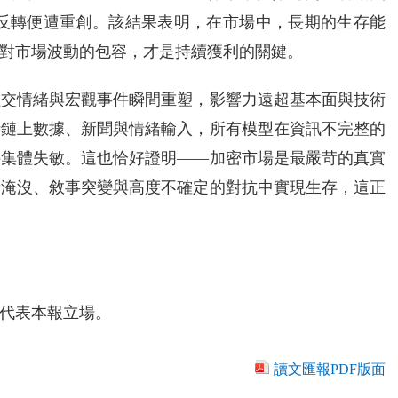
一旦遇反轉便遭重創。該結果表明，在市場中，長期的生存能
對市場波動的包容，才是持續獲利的關鍵。
社交情緒與宏觀事件瞬間重塑，影響力遠超基本面與技術
時鏈上數據、新聞與情緒輸入，所有模型在資訊不完整的
件集體失敏。這也恰好證明——加密市場是最嚴苛的真實
音淹沒、敘事突變與高度不確定的對抗中實現生存，這正
代表本報立場。
讀文匯報PDF版面