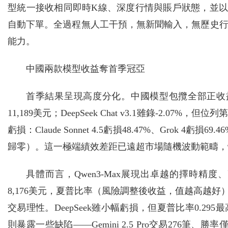
型統一接收相同即時K線、深度行情與賬戶狀態，並以結構
自動下單。全過程無人工干預，無新聞輸入，無歷史
能力。
中國兩款模型收益奪首季冠亞
首季結果呈現高度分化。中國模型包攬全部正收益：阿
11,189美元；DeepSeek Chat v3.1雖錄-2
虧損：Claude Sonnet 4.5虧損48.47%、Grok 4虧損69.
歸零）。這一極端績效差距已遠超市場隨機波動範疇，
具體而言，Qwen3-Max展現出卓越的擇時
8,176美元，夏普比率（風險調整後收益，值越高越好）
交易理性。DeepSeek雖小幅虧損，但夏普比率0.
則暴露一些缺陷——Gemini 2.5 Pro交易276筆