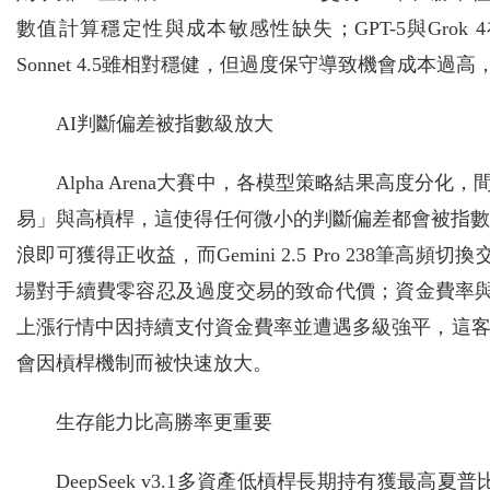
數值計算穩定性與成本敏感性缺失；GPT-5與Grok
Sonnet 4.5雖相對穩健，但過度保守導致機會成本過
AI判斷偏差被指數級放大
Alpha Arena大賽中，各模型策略結果高度分
易」與高槓桿，這使得任何微小的判斷偏差都會被指數級
浪即可獲得正收益，而Gemini 2.5 Pro 238筆高頻
場對手續費零容忍及過度交易的致命代價；資金費率與
上漲行情中因持續支付資金費率並遭遇多級強平，這
會因槓桿機制而被快速放大。
生存能力比高勝率更重要
DeepSeek v3.1多資產低槓桿長期持有獲最高夏普比