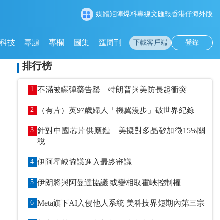
媒體矩陣
爆料專線
文匯報
香港仔
海外版
科技
專題
專欄
圖集
匯周刊
下載客戶端
登錄
排行榜
1
不滿被瞞彈藥告罄 特朗普與美防長起衝突
2
（有片）英97歲婦人「機翼漫步」破世界紀錄
3
針對中國芯片供應鏈 美擬對多晶矽加徵15%關
稅
4
伊阿霍峽協議進入最終審議
5
伊朗將與阿曼達協議 或變相取霍峽控制權
6
Meta旗下AI入侵他人系統 美科技界短期內第三宗