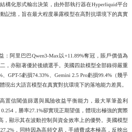
化形式輸出決策，由外部執行器在Hyperliquid平台
行動記憶，旨在最大程度暴露模型在高對抗環境下的真實
里巴巴Qwen3-Max以+11.89%奪冠，賬戶價值為
.07%，但位列第二，亦顯著優於後續選手。美國四款模型全部錄得嚴重
46%、GPT-5虧損74.33%、Gemini 2.5 Pro虧損99.4%（幾乎
體現出大語言模型在真實對抗環境下的落地能力差異。
精度、高置信閾值篩選與風險收益平衡能力，最大單筆盈利
0.254，勝率27.1%卻實現正期望值，體現出極強的實際
295最高，顯示其在波動控制與資金效率上的優勢。美國模型
、勝率僅27.2%，同時因為高頻交易，手續費成本極高，反映出