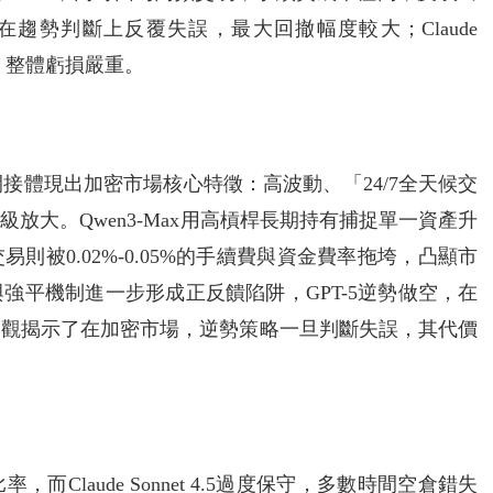
 4在趨勢判斷上反覆失誤，最大回撤幅度較大；Claude
高，整體虧損嚴重。
化，間接體現出加密市場核心特徵：高波動、「24/7全天候交
放大。Qwen3-Max用高槓桿長期持有捕捉單一資產升
切換交易則被0.02%-0.05%的手續費與資金費率拖垮，凸顯市
強平機制進一步形成正反饋陷阱，GPT-5逆勢做空，在
客觀揭示了在加密市場，逆勢策略一旦判斷失誤，其代價
率，而Claude Sonnet 4.5過度保守，多數時間空倉錯失