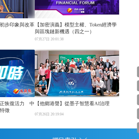
初步印象與改革
【加密演義】模型主權、Token經濟學
與區塊鏈新機遇（四之一）
07月27日 20:01:38
正恢復活力 中
【他鄉港聲】從墨子智慧看AI治理
特徵
07月26日 20:19:04