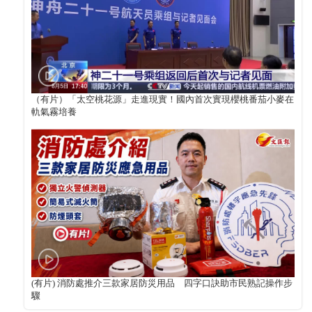
（有片）「太空桃花源」走進現實！國內首次實現櫻桃番茄小麥在
軌氣霧培養
(有片) 消防處推介三款家居防災用品 四字口訣助市民熟記操作步
驟