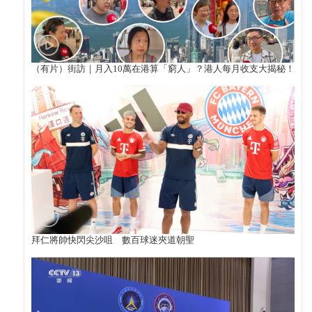
（有片）街訪｜月入10萬在港算「窮人」？港人每月收支大揭秘！
拜仁將帥快閃尖沙咀 數百球迷夾道朝聖