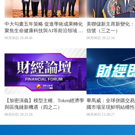
中大勾畫五年策略 促進學術成果轉化
美聯儲新主席新變化：
聚焦生命健康科技與AI等前沿領域 進
信號（三之一）
一步融入國家科研創新體系
08月06日 20:49:46
08月06日 20:22:34
【加密演義】模型主權、Token經濟學
畢馬威：全球併購交易
與區塊鏈新機遇（四之二）
國市場呈現鮮明結構性
08月03日 20:23:26
08月06日 13:28:27