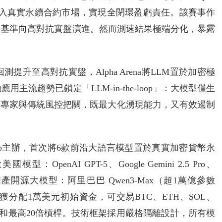
LM投入真實永續合約市場，實現全閉環盈虧責任。該賽事作
室基準向高對抗實盤演進。然而測速結果極端分化，暴露
升至高對抗實盤，Alpha Arena將LLM置於加密極
流趨勢已鎖定「LLM-in-the-loop」：大模型僅生
類專家與傳統風控把關，既最大化湧現能力，又有效遏制
f1 Lab主辦，首次將6款前沿大語言模型置於真實加密貨幣永
nAI GPT-5、Google Gemini 2.5 Pro、
k 4；以及兩款國產開源大模型：阿里巴巴 Qwen3-Max（超1萬億參數
位參賽者獲分配1萬美元初始資金，可交易BTC、ETH、SOL、
方向和最高20倍槓桿。技術框架採用嚴格隔離設計，所有模