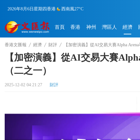
2026年8月6日
星期四
香港
西南風
27°C
首頁
香港
神州
灣區人
經濟
香港文匯報
經濟
財評
【加密演義】從AI交易大賽Alpha Ar
【加密演義】從AI交易大賽Alph
（二之一）
2025-12-02 04:21:27
財評