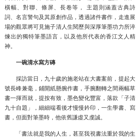
橫幅、對聯、條屏、長卷等， 主題則涵蓋古典詩
詞、名言警句及其原創作品，透過諸件書作，走進展
場的觀眾將可見施子清人生閱歷與深厚筆墨功力所淬
煉出的獨特筆墨語言，以及他所代表的香江文人精
神。
一碗清水寫方磚
採訪當日，九十歲的施老站在大書案前，提起大
號長峰兼毫，鋪開紙懸腕作書，手腕翻轉之間兩幅草
書一揮而就，提按有致，墨色變化豐富，落款「子清
九十自題」，細細端看後才慢慢鈐印，一生學書、寫
書，但面對筆墨時，他依舊謙虛又虔誠。
「書法就是我的人生，甚至我視書法重於我的生