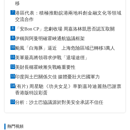
移
7
港區代表：積極推動皖港兩地科創金融文化等領域
交流合作
8
「安Bon CP」悲劇收場 周嘉洛林凱恩否認互取關
9
伊稱與阿曼明確霍峽通航協議框架
10
颱風「白海豚」逼近 上海危險區域已轉移3萬人
11
美軍最高將領尋求伊戰「退場途徑」
12
美財長稱霍峽漸失戰略重要性
13
印度與土巴關係欠佳 媒體憂壯大巴國軍力
14
(有片) 周星馳《功夫女足》率劉嘉玲迪麗熱巴謝票
香港版特設彩蛋
15
分析：沙土巴協議源於對美安全承諾不信任
熱門視頻