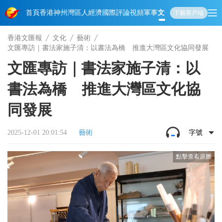
首頁
香港
神州
灣區人
經濟
國際
評論
視頻
軍事
文化
娛樂
生活
教育
體
下載客戶端
香港文匯報
文化
藝術
文匯專訪｜書法家施子清：以書法為橋 推進大灣區文化協同發展
文匯專訪｜書法家施子清：以
書法為橋 推進大灣區文化協
同發展
2025-12-01 20:01:54
藝術
字號