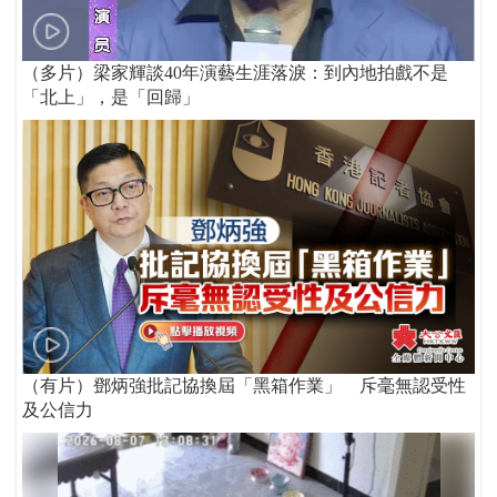
（多片）梁家輝談40年演藝生涯落淚：到內地拍戲不是
「北上」，是「回歸」
（有片）鄧炳強批記協換屆「黑箱作業」 斥毫無認受性
及公信力