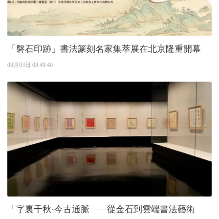
「磐石印跡」書法篆刻名家集萃展在北京隆重開幕
08月03日 08:49:40
「字裏千秋·今古通脈——從金石到雲端書法藝術