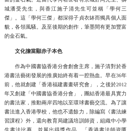
城潘受先生，與香江施子清先生可並稱「學何三
傑」。這「學何三傑」都深得子貞衣缽而獨具個人面
貌，各領風騷。及至後期的創作，筆墨間有更加豐富
的金石氣。
文化擔當顯赤子本色
作為中國書協香港分會創會主席，施子清對於香
港書法藝術發展的推廣始終有着一腔熱血。早在36年
前，他就創建「香港福建書畫研究會」，之後於2012
年又創建「中國書協香港分會」，團結香港最具實力
的書法家，推動兩岸四地以至環球書藝交流。為了讓
書法進入香港學校，他也不遺餘力，除編寫《書法練
習課程》外，還向教育局建議培訓師資，組織中小學
生書法比賽，並展出得獎作品。「香港書法師資匱