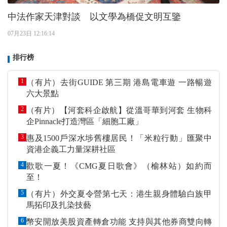
中法作家天津對談 以文學為橋促文明互鑒
07月23日 12:16:14
排行榜
1
（有片）去街GUIDE 第三期 港島電車遊 一路暢遊
六大景點
2
（有片）【河套科企啟航】從溫哥華到河套 生物科
企Pinnacle打造灣區「細胞工廠」
3
惠及1500戶深水埗舊樓居民！「米粒行動」匯聚中
資港企義工力量深耕社區
4
歡歌一夏！《CMG夏日歌會》（榆林站）如約而
至！
5
（有片）外交夏令營第七天：港生親身體驗白族甲
馬拓印及扎染技藝
6
幣安開放美股資產轉倉功能 支持與其他券商雙向轉