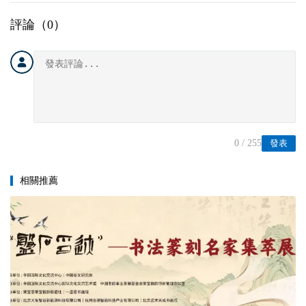
評論（
0
）
0
/ 255
發表
相關推薦