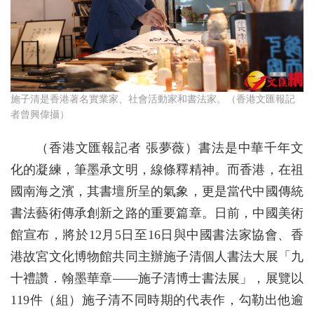
施子清是香港著名實業家、社會活動家和書法家。（香港文匯報記
者曾興偉攝）
（香港文匯報記者 張夢薇）書法是中華千年文
化的凝練，筆墨承文明，線條釋精神。而香港，在祖
國南海之濱，其書壇所呈的氣象，更是當代中國傳統
書法藝術傳承創新之路的重要篇章。日前，中國美術
館宣布，將於12月5日至16日與中國書法家協會、香
港故宮文化博物館共同主辦施子清個人書法大展「九
十禮讚．翰墨華章——施子清博士書法展」，展覽以
119件（組）施子清不同時期的代表作，勾勒出他逾