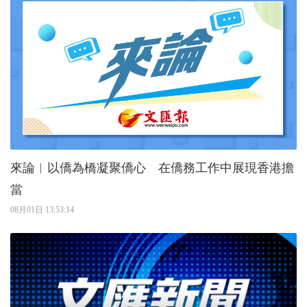
來論︱以僑為橋凝聚僑心 在僑務工作中展現香港擔
當
08月01日 13:53:14