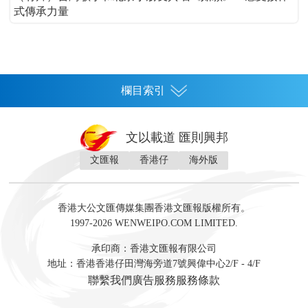
式傳承力量
欄目索引
首頁
文以載道 匯則興邦
香港
文匯報
香港仔
海外版
神州
灣區生活
灣區企業
灣區文化
灣區旅遊
灣區人
灣區人才
灣區政策
灣區服務易
經濟
財經
地產
投資
財評
數字經濟
經湋論
香港大公文匯傳媒集團香港文匯報版權所有。
國際
1997-2026 WENWEIPO.COM LIMITED.
評論
社評
評論
快評
來論
視頻
新聞
訪談
直播
經湋論
承印商：香港文匯報有限公司
軍事
地址：香港香港仔田灣海旁道7號興偉中心2/F - 4/F
文化
文博
藝術
文學
聯繫我們
廣告服務
服務條款
娛樂
生活
旅遊
美食
時尚
健康