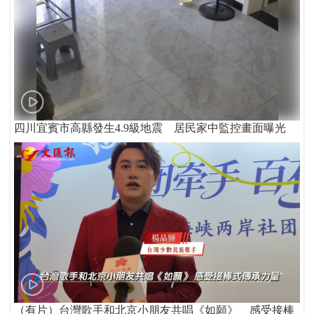
四川宜賓市高縣發生4.9級地震 居民家中監控畫面曝光
（有片）台灣歌手和北京小朋友共唱《如願》 感受接棒