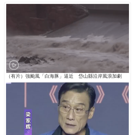
（有片）強颱風「白海豚」逼近 岱山縣沿岸風浪加劇