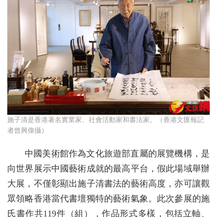
施子清是香港著名實業家、社會活動家和書法家。（香港文匯報記
者曾興偉攝）
中國美術館作為文化旅遊部直屬的展覽機構，是
向世界展示中國藝術成就的最高平台，假此場域舉辦
大展，不僅彰顯出施子清書法的藝術高度，亦可讓觀
眾領略香港當代書壇獨特的藝術氣象。此次參展的施
氏書作共119件（組），作品形式多樣，包括立軸、