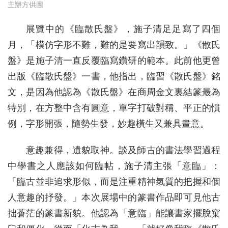
主辦方供圖
展覽中的《臨散氏盤》，施子清足足寫了四個
月，「模仿字形不難，難的是要寫出韻致。」《散氏
盤》是施子清一直反覆臨寫鑽研的範本。此前他更曾
出版《臨散氏盤》一書，他指出，臨習《散氏盤》銘
文，是因為他認為《散氏盤》在商周金文裏結篆最為
特別，在方整中含有圓意，單字打破對稱、平正的慣
例，字形開張，隨勢生發，妙趣橫生又兼具畫意。
意趣兼得，遺貌取神。談及師古的書法學習過程
中學書之人應該如何臨帖，施子清主張「意臨」：
「臨古並非追求形似，而是注重精神氣質的把握和個
人意趣的抒發。」本次展場中的篆書作品即可見他古
拙蒼茫的篆書新貌。他認為「意臨」能讓書家擺脫窠