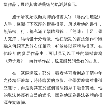
型作品，展現其書法藝術的氣派與多元。
施子清初始以顏真卿的楷書大字《麻姑仙壇記》
入手，逐漸打下深厚的楷書根基。所以看他的書作，
無論楷、行，都充滿了顏體風貌，「筋味」十足，骨
力充沛，結構也十分端嚴。他在後期的書法創作中雖
融入何紹基及於右任筆意，卻始終以顏體為根基。在
他晚年的參展作品中，可以見到以工整的顏楷書寫
《弟子規》，而行草作品，也還能見到金石的古意。
在「篆隸溯源」部分，觀者將可看到施子清中年
之後精研篆隸，時時臨習的身影。他學習篆書並非孤
立進行，而是將其置於整個書法體系中融會貫通。他
的取法路徑有自己的追求，因為他認為書法各體的根
源在於篆籀。