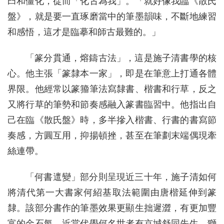
臼和僵化，從而「化古為我」。「就好像我臨《散氏
盤》，就是要一直琢磨當中的筆墨韻味，不斷地練習
和感悟，這才是臨摹和師古最難的。」
「篆分貫通，熔鑄古法」，這是施子清書學的核
心。他主張「篆隸本一家」，即是在筆意上打通各體
界限。他經常以篆籀筆法寫隸書、楷書和行草，反之
又將行草的筆勢和節奏感融入篆書臨習中。他指出自
己在臨《散氏盤》時，多半摻入楷書、行書的書寫節
奏感，方圓互用，抑揚頓挫，甚至在筆劃末端偶現牽
絲連帶。
「何書邅變」部分則呈現近三十年，施子清如何
將清代第一大書家何紹基取法範圍由唐楷延伸到篆
隸。該部分書作的筆墨效果更顯生拙遲澀，有更加豐
富的金石氣。近當代學何名世者有京城舒同先生、獅