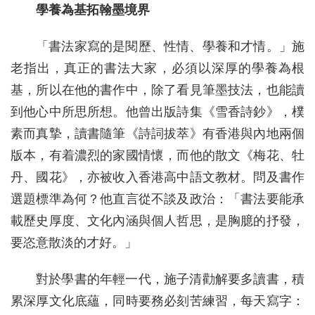
學養為基拓翰墨境界
「書法家寫的是閱歷、性情、學養和才情。」施
老指出，真正的書法大家，必須以深厚的學養為根
基，所以在他的書作中，除了看見筆墨技法，也能讀
到他心中所思所想。他曾出版詩集《雪香詩鈔》，樸
素而真摯，讀書隨筆《詩詞拔萃》有香港與內地兩個
版本，有着濃烈的家國情懷，而他的散文《梅花、牡
丹、國花》，亦被收入香港高中語文教材。問及書作
選題標準為何？他直言從不談及政治：「書法要能承
載歷史厚度、文化內涵與個人哲思，是胸臆的抒發，
要恣意散淡的才好。」
對於學書的年輕一代，施子清勸解要多讀書，積
累深厚文化底蘊，同時要務必刻苦練習，每天寫字：