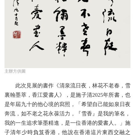
主辦方供圖
此次見展的書作《清泉流日夜，林花不老春，雪
裏翰墨萃，香江愛書人》，是施子清2025年所書，也
是年屆九十的他心境的寫照，「希望自己能如泉日夜
奔流，如不老之花永葆活力，『雪香』是我的筆名，
我的一生追求筆墨精進，是一位香港的愛書人。」施
子清年少時負笈香港，他說在香港這片東西交融之