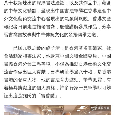
八十載錘煉出的深厚書法造詣，以及其作品中所蘊含
的中華文化精髓，呈現出中國書法筆墨在香港這個中
外文化藝術交流中心發展出的氣象與風貌。香港文匯
報記者日前走進施老書齋，聽他講解參展作品，分享
習書寫書故事與中華傳統文化的發揚傳承之道。
已屆九秩之齡的施子清，是香港著名實業家、社
會活動家和書法家，他身兼中國文聯全國委員、中國
書協香港分會主席等職，不僅為推動香港藝術文化交
流合作做出巨大貢獻，更專研筆墨逾八十載，是香港
書壇的領軍人物，他的書法骨力遒勁、筆帶風霜，有
着極具辨識度的個人風格，許多行家一見筆墨即可辨
認出這是施氏的「雪香體」。