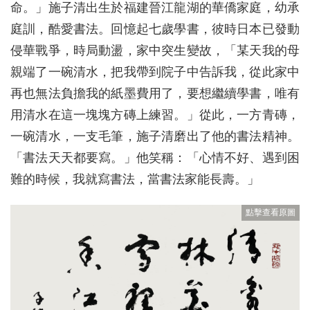
命。」施子清出生於福建晉江龍湖的華僑家庭，幼承
庭訓，酷愛書法。回憶起七歲學書，彼時日本已發動
侵華戰爭，時局動盪，家中突生變故，「某天我的母
親端了一碗清水，把我帶到院子中告訴我，從此家中
再也無法負擔我的紙墨費用了，要想繼續學書，唯有
用清水在這一塊塊方磚上練習。」從此，一方青磚，
一碗清水，一支毛筆，施子清磨出了他的書法精神。
「書法天天都要寫。」他笑稱：「心情不好、遇到困
難的時候，我就寫書法，當書法家能長壽。」