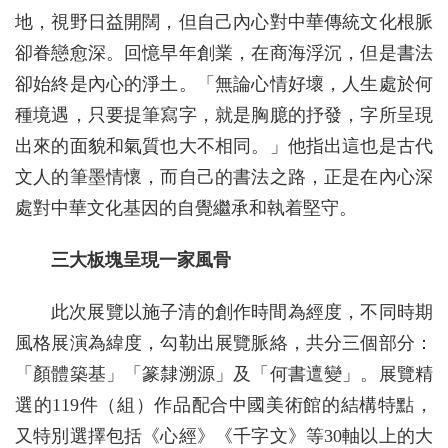
地，視野日益開闊，但自己內心對中華傳統文化根脈
卻眷戀愈深。回憶早年創業，在商海浮沉，但是書法
卻始終是內心的淨土。「無論心情好壞，人生處於何
種境遇，只要提筆寫字，就是胸臆的抒發，字所呈現
出來的面貌和氣質也大不相同。」他指出這也是古代
文人的筆墨情懷，而自己的書法之路，正是在內心深
處對中華文化基因的自覺繼承和執着堅守。
三大板塊呈現一家風骨
此次展覽以施子清的創作時間為經度，不同時期
風格展演為緯度，勾勒出展覽脈絡，共分三個部分：
「顏體築基」「篆隸溯源」及「何書邅變」。展覽精
選的119件（組）作品配合中國美術館的結構特點，
又特別選擇包括《心經》《千字文》等30軸以上的大