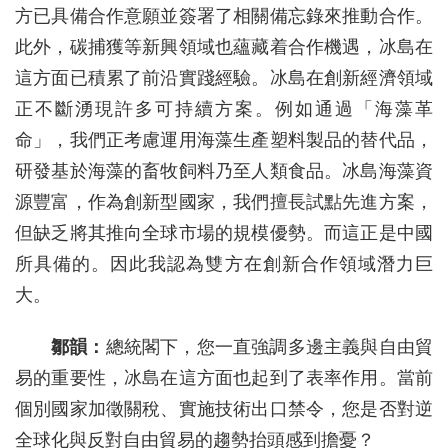
方已具備合作意願並簽署了相關備忘錄來推動合作。
此外，碳捕獲等新興領域也蘊藏着合作機遇，冰島在
這方面已積累了前沿實踐經驗。冰島在創新經濟領域
正不斷湧現許多可持續方案。例如通過「海藻革
命」，我們正考慮運用海藻生產塑料製品的替代品，
研發基於海藻的畜牧飼料乃至人類食品。冰島海藻資
源豐富，作為創新型國家，我們擅長試點先進方案，
但缺乏將其推向全球市場的規模優勢。而這正是中國
所具備的。因此我認為雙方在創新合作領域潛力巨
大。
鄒韻：
總統閣下，您一直強調多邊主義與自由貿
易的重要性，冰島在這方面也起到了表率作用。當前
個別國家加徵關稅、實施技術出口禁令，您是否對逆
全球化與反對自由貿易的趨勢抬頭感到擔憂？