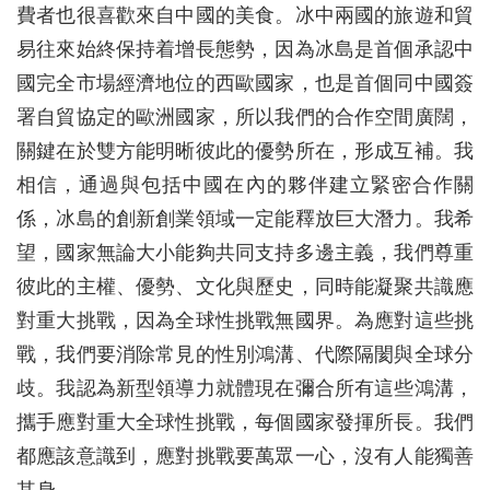
費者也很喜歡來自中國的美食。冰中兩國的旅遊和貿
易往來始終保持着增長態勢，因為冰島是首個承認中
國完全市場經濟地位的西歐國家，也是首個同中國簽
署自貿協定的歐洲國家，所以我們的合作空間廣闊，
關鍵在於雙方能明晰彼此的優勢所在，形成互補。我
相信，通過與包括中國在內的夥伴建立緊密合作關
係，冰島的創新創業領域一定能釋放巨大潛力。我希
望，國家無論大小能夠共同支持多邊主義，我們尊重
彼此的主權、優勢、文化與歷史，同時能凝聚共識應
對重大挑戰，因為全球性挑戰無國界。為應對這些挑
戰，我們要消除常見的性別鴻溝、代際隔閡與全球分
歧。我認為新型領導力就體現在彌合所有這些鴻溝，
攜手應對重大全球性挑戰，每個國家發揮所長。我們
都應該意識到，應對挑戰要萬眾一心，沒有人能獨善