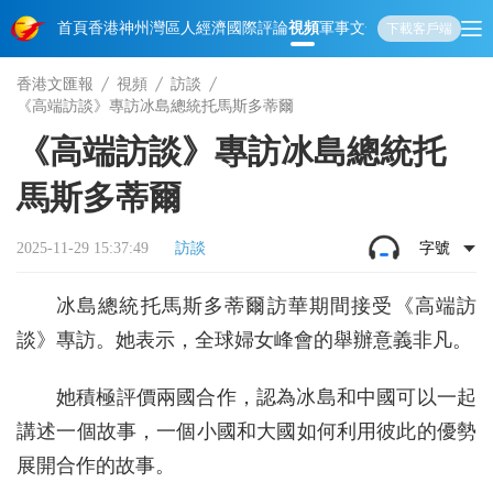
首頁
香港
神州
灣區人
經濟
國際
評論
視頻
軍事
文化
娛樂
生活
教育
體
下載客戶端
香港文匯報
視頻
訪談
《高端訪談》專訪冰島總統托馬斯多蒂爾
《高端訪談》專訪冰島總統托
馬斯多蒂爾
2025-11-29 15:37:49
訪談
字號
冰島總統托馬斯多蒂爾訪華期間接受《高端訪
談》專訪。她表示，全球婦女峰會的舉辦意義非凡。
她積極評價兩國合作，認為冰島和中國可以一起
講述一個故事，一個小國和大國如何利用彼此的優勢
展開合作的故事。