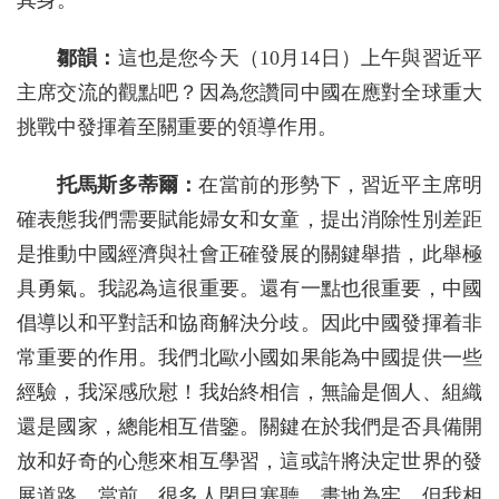
其身。
鄒韻：
這也是您今天（10月14日）上午與習近平
主席交流的觀點吧？因為您讚同中國在應對全球重大
挑戰中發揮着至關重要的領導作用。
托馬斯多蒂爾：
在當前的形勢下，習近平主席明
確表態我們需要賦能婦女和女童，提出消除性別差距
是推動中國經濟與社會正確發展的關鍵舉措，此舉極
具勇氣。我認為這很重要。還有一點也很重要，中國
倡導以和平對話和協商解決分歧。因此中國發揮着非
常重要的作用。我們北歐小國如果能為中國提供一些
經驗，我深感欣慰！我始終相信，無論是個人、組織
還是國家，總能相互借鑒。關鍵在於我們是否具備開
放和好奇的心態來相互學習，這或許將決定世界的發
展道路。當前，很多人閉目塞聽、畫地為牢。但我相